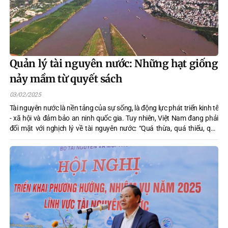
Quản lý tài nguyên nước: Những hạt giống
nảy mầm từ quyết sách
03/02/2025
Tài nguyên nước là nền tảng của sự sống, là động lực phát triển kinh tế
- xã hội và đảm bảo an ninh quốc gia. Tuy nhiên, Việt Nam đang phải
đối mặt với nghịch lý về tài nguyên nước: “Quá thừa, quá thiếu, quá
bẩn”. Hiện tượng thiên tai, hạn hán, xâm nhập mặn, ô nhiễm nguồn
nước ngày càng nghiêm trọng, ảnh hưởng trực tiếp đến đời sống người
dân và sự phát triển bền vững của quốc gia. Trước bối cảnh đó, việc
xây dựng và hoàn thiện các Quy hoạch tài nguyên nước trên lưu vực
sông là bước đi mang tính chiến lược, đặt nền tảng pháp lý quan trọng,
là gốc rễ cho công tác quản lý, khai thác và bảo vệ nguồn tài nguyên
quý giá này.