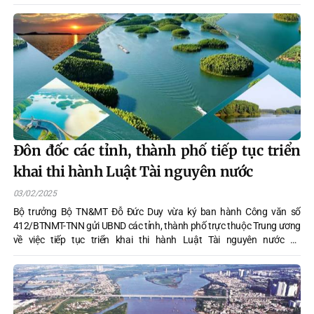
về “Bể chứa nước mưa ngầm bằng nhựa: Giải pháp mới trong kiểm
soát ngập úng đô thị, bổ sung nước ngầm và tái sử dụng nước”.
Đôn đốc các tỉnh, thành phố tiếp tục triển
khai thi hành Luật Tài nguyên nước
03/02/2025
Bộ trưởng Bộ TN&MT Đỗ Đức Duy vừa ký ban hành Công văn số
412/BTNMT-TNN gửi UBND các tỉnh, thành phố trực thuộc Trung ương
về việc tiếp tục triển khai thi hành Luật Tài nguyên nước số
28/2023/QH15 và các văn bản quy định chi tiết thi hành Luật.