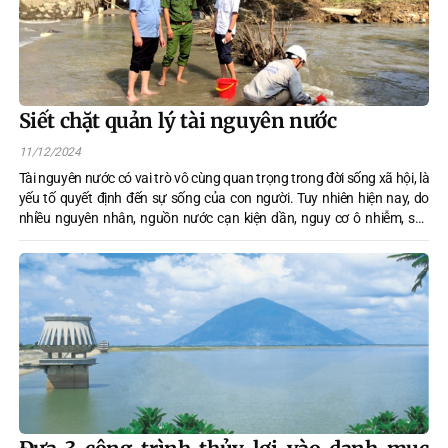
Siết chặt quản lý tài nguyên nước
11/12/2024
Tài nguyên nước có vai trò vô cùng quan trọng trong đời sống xã hội, là
yếu tố quyết định đến sự sống của con người. Tuy nhiên hiện nay, do
nhiều nguyên nhân, nguồn nước cạn kiện dần, nguy cơ ô nhiễm, suy
thoái nguồn nước rất lớn. Luật Tài nguyên nước 2023 đã bổ sung,
hoàn thiện. Đây chính là công cụ pháp lý quan trọng nhằm siết chặt
công tác quản lý nhà nước về tài nguyên nước.