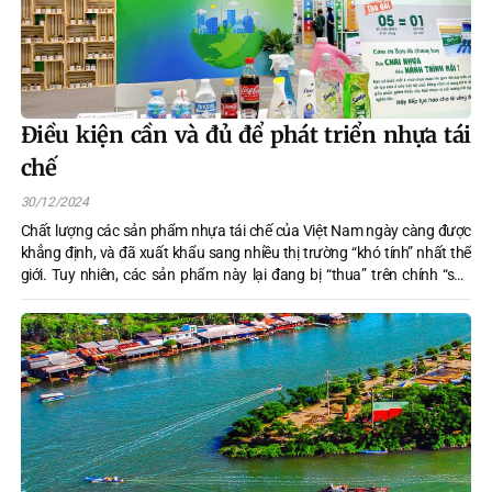
Điều kiện cần và đủ để phát triển nhựa tái
chế
30/12/2024
Chất lượng các sản phẩm nhựa tái chế của Việt Nam ngày càng được
khẳng định, và đã xuất khẩu sang nhiều thị trường “khó tính” nhất thế
giới. Tuy nhiên, các sản phẩm này lại đang bị “thua” trên chính “sân
nhà” do người tiêu dùng trong nước vẫn còn e dè và nghi nghờ về chất
lượng các sản phẩm này.