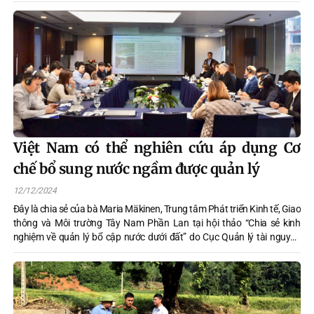
Việt Nam có thể nghiên cứu áp dụng Cơ
chế bổ sung nước ngầm được quản lý
12/12/2024
Đây là chia sẻ của bà Maria Mäkinen, Trung tâm Phát triển Kinh tế, Giao
thông và Môi trường Tây Nam Phần Lan tại hội thảo “Chia sẻ kinh
nghiệm về quản lý bổ cập nước dưới đất” do Cục Quản lý tài nguyên
nước phối hợp với Đại sứ quán Phần Lan tại Hà Nội và Phái đoàn Liên
minh Châu Âu tại Việt Nam tổ chức ngày 11/12.