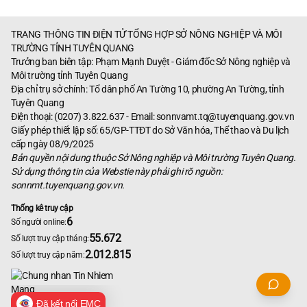
TRANG THÔNG TIN ĐIỆN TỬ TỔNG HỢP SỞ NÔNG NGHIỆP VÀ MÔI
TRƯỜNG TỈNH TUYÊN QUANG
Trưởng ban biên tập: Phạm Mạnh Duyệt - Giám đốc Sở Nông nghiệp và
Môi trường tỉnh Tuyên Quang
Địa chỉ trụ sở chính: Tổ dân phố An Tường 10, phường An Tường, tỉnh
Tuyên Quang
Điện thoại: (0207) 3.822.637 - Email:
sonnvamt.tq@tuyenquang.gov.vn
Giấy phép thiết lập số: 65/GP-TTĐT do Sở Văn hóa, Thể thao và Du lịch
cấp ngày 08/9/2025
Bản quyền nội dung thuộc Sở Nông nghiệp và Môi trường Tuyên Quang.
Sử dụng thông tin của Webstie này phải ghi rõ nguồn:
sonnmt.tuyenquang.gov.vn.
Thống kê truy cập
6
Số người online:
55.672
Số lượt truy cập tháng:
2.012.815
Số lượt truy cập năm:
Đã kết nối EMC