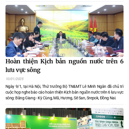
pháp để ứng phó đảm bảo nguồn nước phục vụ sản xuất, sinh hoạt
cho người dân.
Hoàn thiện Kịch bản nguồn nước trên 6
lưu vực sông
10/01/2025
Ngày 9/1, tại Hà Nội, Thứ trưởng Bộ TN&MT Lê Minh Ngân đã chủ trì
cuộc họp nghe báo cáo hoàn thiện Kịch bản nguồn nước trên 6 lưu vực
sông: Bằng Giang - Kỳ Cùng, Mã, Hương, Sê San, Srepok, Đồng Nai.