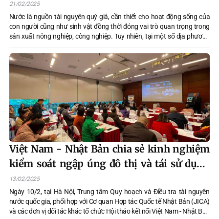
21/02/2025
Nước là nguồn tài nguyên quý giá, cần thiết cho hoạt động sống của
con người cũng như sinh vật đồng thời đóng vai trò quan trọng trong
sản xuất nông nghiệp, công nghiệp. Tuy nhiên, tại một số địa phương
môi trường nước đang bị ô nhiễm, dẫn đến suy thoái, cạn kiệt.
Việt Nam - Nhật Bản chia sẻ kinh nghiệm
kiểm soát ngập úng đô thị và tái sử dụng
nước
13/02/2025
Ngày 10/2, tại Hà Nội, Trung tâm Quy hoạch và Điều tra tài nguyên
nước quốc gia, phối hợp với Cơ quan Hợp tác Quốc tế Nhật Bản (JICA)
và các đơn vị đối tác khác tổ chức Hội thảo kết nối Việt Nam - Nhật Bản