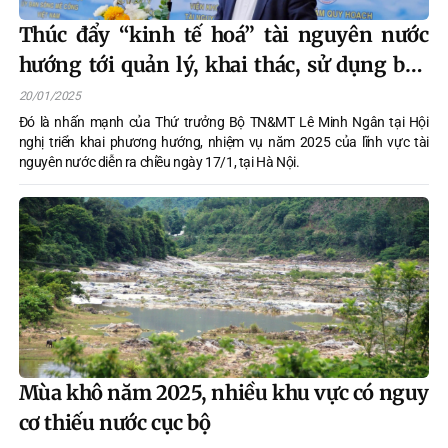
Thúc đẩy “kinh tế hoá” tài nguyên nước
hướng tới quản lý, khai thác, sử dụng bền
vững
20/01/2025
Đó là nhấn mạnh của Thứ trưởng Bộ TN&MT Lê Minh Ngân tại Hội
nghị triển khai phương hướng, nhiệm vụ năm 2025 của lĩnh vực tài
nguyên nước diễn ra chiều ngày 17/1, tại Hà Nội.
Mùa khô năm 2025, nhiều khu vực có nguy
cơ thiếu nước cục bộ