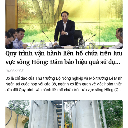
Quy trình vận hành liên hồ chứa trên lưu
vực sông Hồng: Đảm bảo hiệu quả sử dụng
nước, hài hòa lợi ích các bên
04/03/2025
Đó là chỉ đạo của Thứ trưởng Bộ Nông nghiệp và Môi trường Lê Minh
Ngân tại cuộc họp với các Bộ, ngành có liên quan về việc hoàn thiện
sửa đổi Quy trình vận hành liên hồ chứa trên lưu vực sông Hồng (Quy
trình 740) và Phương án điều tiết hồ chứa trên lưu vực sông Hồng năm
2025 phục vụ tháo dỡ đê quây và thi công khu vực kênh vào cửa lấy
nước Dự án nhà máy thủy điện Hòa Bình mở rộng diễn ra vào chiều
ngày 3/3, tại Hà Nội.