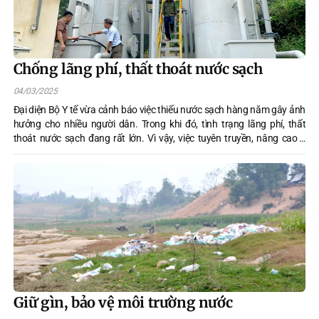
Chống lãng phí, thất thoát nước sạch
04/03/2025
Đại diện Bộ Y tế vừa cảnh báo việc thiếu nước sạch hàng năm gây ảnh
hưởng cho nhiều người dân. Trong khi đó, tình trạng lãng phí, thất
thoát nước sạch đang rất lớn. Vì vậy, việc tuyên truyền, nâng cao ý
thức của người dân để không lãng phí nước sạch luôn cần sự chung
tay của các ban ngành, doanh nghiệp và toàn xã hội.
Giữ gìn, bảo vệ môi trường nước