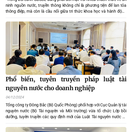
ninh nguồn nước, truyền thông không chỉ là phương tiện để lan tỏa
thông điệp, mà còn là cầu nối giữa tri thức khoa học và hành động
thực tiễn. Một chiến lược truyền thông bài bản, đa dạng và sáng tạo sẽ
góp phần to lớn vào việc đảm bảo an ninh nguồn nước, thúc đẩy phát
triển bền vững cho vùng đất Chín Rồng giàu tiềm năng này phát triển
và bay cao.”
Phổ biến, tuyên truyền pháp luật tài
nguyên nước cho doanh nghiệp
04/12/2024
Tổng công ty Đông Bắc (Bộ Quốc Phòng) phối hợp với Cục Quản lý tài
nguyên nước (Bộ Tài nguyên và Môi trường) vừa tổ chức Lớp bồi
dưỡng, tuyên truyền các quy định mới của Luật Tài nguyên nước và
Luật Bảo vệ môi trường cho các cán bộ làm công tác chuyên môn
trong Tổng công ty.