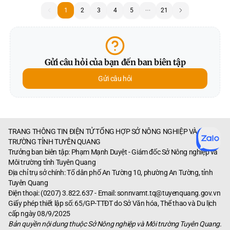
1
1
2
3
4
5
21
Gửi câu hỏi của bạn đến ban biên tập
Gửi câu hỏi
TRANG THÔNG TIN ĐIỆN TỬ TỔNG HỢP SỞ NÔNG NGHIỆP VÀ MÔI
TRƯỜNG TỈNH TUYÊN QUANG
Trưởng ban biên tập: Phạm Mạnh Duyệt - Giám đốc Sở Nông nghiệp và
Môi trường tỉnh Tuyên Quang
Địa chỉ trụ sở chính: Tổ dân phố An Tường 10, phường An Tường, tỉnh
Tuyên Quang
Điện thoại: (0207) 3.822.637 - Email:
sonnvamt.tq@tuyenquang.gov.vn
Giấy phép thiết lập số: 65/GP-TTĐT do Sở Văn hóa, Thể thao và Du lịch
cấp ngày 08/9/2025
Bản quyền nội dung thuộc Sở Nông nghiệp và Môi trường Tuyên Quang.