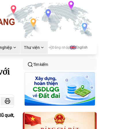
 nghiệp
Thư viện
Đăng nhập
English
Tìm kiếm
với
lũ quét,