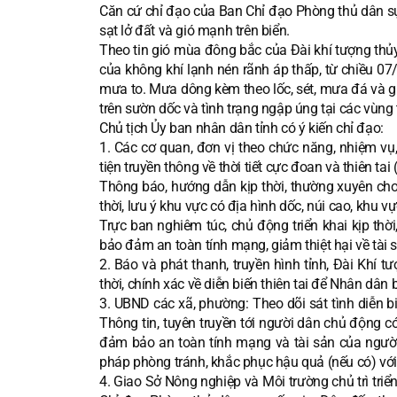
Căn cứ chỉ đạo của Ban Chỉ đạo Phòng thủ dân sự 
sạt lở đất và gió mạnh trên biển.
Theo tin gió mùa đông bắc của Đài khí tượng th
của không khí lạnh nén rãnh áp thấp, từ chiều 07
mưa to. Mưa dông kèm theo lốc, sét, mưa đá và gió
trên sườn dốc và tình trạng ngập úng tại các vùng 
Chủ tịch Ủy ban nhân dân tỉnh có ý kiến chỉ đạo:
1. Các cơ quan, đơn vị theo chức năng, nhiệm vụ, 
tiện truyền thông về thời tiết cực đoan và thiên tai 
Thông báo, hướng dẫn kịp thời, thường xuyên cho
thời, lưu ý khu vực có địa hình dốc, núi cao, khu vự
Trực ban nghiêm túc, chủ động triển khai kịp thời
bảo đảm an toàn tính mạng, giảm thiệt hại về tài
2. Báo và phát thanh, truyền hình tỉnh, Đài Khí 
thời, chính xác về diễn biến thiên tai để Nhân dân 
3. UBND các xã, phường: Theo dõi sát tình diễn biế
Thông tin, tuyên truyền tới người dân chủ động c
đảm bảo an toàn tính mạng và tài sản của người d
pháp phòng tránh, khắc phục hậu quả (nếu có) với
4. Giao Sở Nông nghiệp và Môi trường chủ trì t