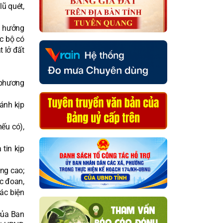
lũ quét,
h hưởng
c bộ có
t lở đất
c phương
ánh kịp
nếu có),
 tin kịp
úng cao;
ực đoan,
ác biện
của Ban