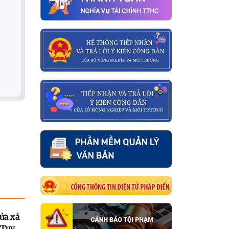
ửa xả
 Tuyên