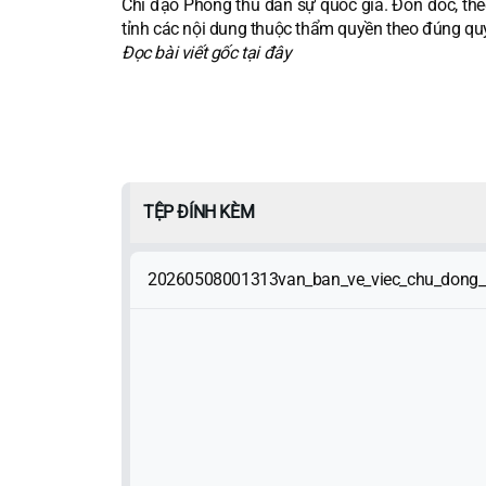
Chỉ đạo Phòng thủ dân sự quốc gia. Đôn đốc, theo
tỉnh các nội dung thuộc thẩm quyền theo đúng qu
Đọc bài viết gốc tại
đây
TỆP ĐÍNH KÈM
20260508001313van_ban_ve_viec_chu_dong_