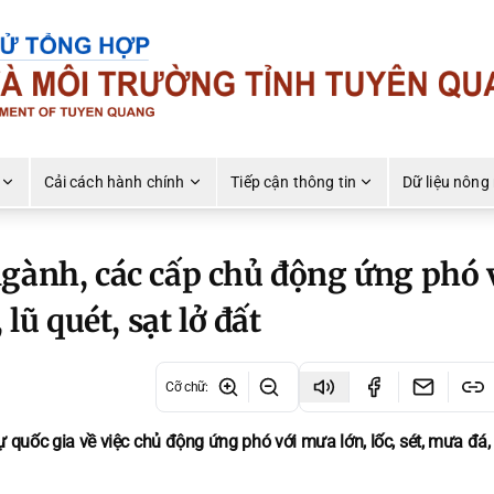
Cải cách hành chính
Tiếp cận thông tin
Dữ liệu nông
ngành, các cấp chủ động ứng phó 
 lũ quét, sạt lở đất
Cỡ chữ
:
quốc gia về việc chủ động ứng phó với mưa lớn, lốc, sét, mưa đá, 