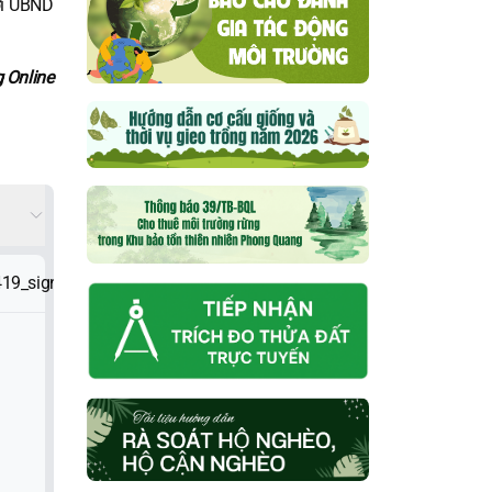
ới UBND
 Online
19_signed.pdf