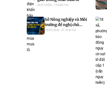
30/07/2026 - 13:39
154
Sở Nông nghiệp và Môi
trường đề nghị chủ
động ứng phó với mưa
19/07/2026 - 21:31
124
lớn, lũ quét, sạt lở đất và
ngập lụt