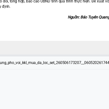
 dõi, tổng hợp, báo cáo UBND tỉnh quá trình thực hiện. Đề xuất v
y định.
Nguồn: Báo Tuyên Quang
ung_pho_voi_kkl_mua_da_loc_set_260506173207__060520261744