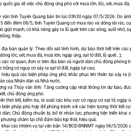
quốc gia về việc chủ động ứng phó với mưa lớn, lốc, sét, mưa đá, 
ủy văn tỉnh Tuyên Quang bản tin lúc 03h30 ngày 07/5/2026: Do ản
/5 đến đêm 08/5, tỉnh Tuyên Quang có mưa rào và dông rải rác, cụ
 giật mạnh, có khả năng gây ra lũ quét trên các sông, suối nhỏ, sạ
trũng, thấp.
địa bàn quản lý: Theo dõi sát tình hình, dự báo thời tiết trên cá
(dông lốc, sét, mưa đá, mưa lớn, ngập úng, sạt lở đất, lũ quét...);
 các cơ quan, đơn vị trên địa bàn và người dân chủ động phòng tr
c trũng có nguy cơ xảy ra sạt lở đất, ngập lụt cao;
, hiệu quả các biện pháp ứng phó, khắc phục khi thiên tai xảy ra (
 sản của Nhân dân và Nhà nước.
tượng và Thủy văn tỉnh: Tăng cường cập nhật thông tin dự báo, đưa
biết, chủ động ứng phó.
n thời tiết, kiểm tra, rà soát các khu vực có nguy cơ sạt lở, ngập 
ó biện pháp phù hợp để phòng tránh với các hiện tượng thời tiết c
ân; Chủ động chuẩn bị, bố trí nhân lực, phương tiện triển khai c
 phương châm tại chỗ đảm bảo kịp thời, hiệu quả.
riển khai các nhiệm vụ tại văn bản 14/BCĐ-BNNMT ngày 06/5/2026 