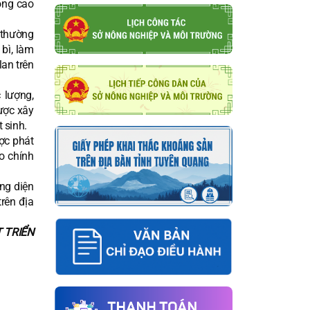
óng cao
 thường
bì, làm
lan trên
 lượng,
ược xây
 sinh.
ợc phát
o chính
ững diện
trên địa
T TRIỂN