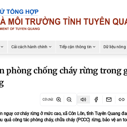
Cải cách hành chính
Tiếp cận thông tin
Dữ liệu nông
n phòng chống cháy rừng trong g
g
Cỡ chữ
:
m ẩn nguy cơ cháy rừng ở mức cao, xã Côn Lôn, tỉnh Tuyên Quang đa
u quả công tác phòng cháy, chữa cháy (PCCC) rừng, bảo vệ an to