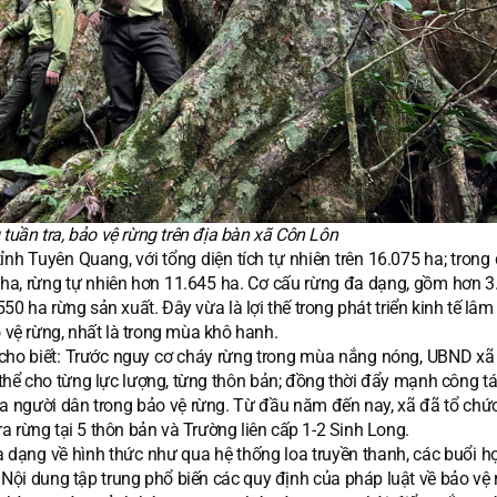
tuần tra, bảo vệ rừng trên địa bàn xã Côn Lôn
ỉnh Tuyên Quang, với tổng diện tích tự nhiên trên 16.075 ha; trong
 ha, rừng tự nhiên hơn 11.645 ha. Cơ cấu rừng đa dạng, gồm hơn 3
 ha rừng sản xuất. Đây vừa là lợi thế trong phát triển kinh tế lâm
o vệ rừng, nhất là trong mùa khô hanh.
ho biết: Trước nguy cơ cháy rừng trong mùa nắng nóng, UBND xã
hể cho từng lực lượng, từng thôn bản; đồng thời đẩy mạnh công tá
ủa người dân trong bảo vệ rừng. Từ đầu năm đến nay, xã đã tổ chức
tra rừng tại 5 thôn bản và Trường liên cấp 1-2 Sinh Long.
đa dạng về hình thức như qua hệ thống loa truyền thanh, các buổi h
n. Nội dung tập trung phổ biến các quy định của pháp luật về bảo vệ