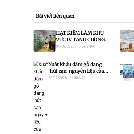
Bài viết liên quan
HẠT KIỂM LÂM KHU
VỰC IV TĂNG CƯỜNG
QUẢN LÝ, KIỂM TRA,
05/08/2026 - 10:59
466
HƯỚNG DẪN CÁC CƠ
SỞ NUÔI ĐỘNG VẬT
Xuất khẩu dăm gỗ đang
HOANG DÃ
‘hút cạn’ nguyên liệu của
chế biến sâu
30/07/2026 - 11:00
96