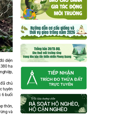
 đó diện
.380 ha
 nghiệp,
 đã chủ
c tuyên
 6 buổi
ọp thôn,
 rừng và