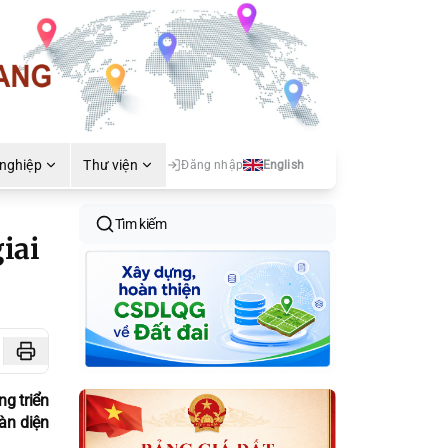
 nghiệp
Thư viện
Đăng nhập
English
Tìm kiếm
iai
ng triển
àn diện