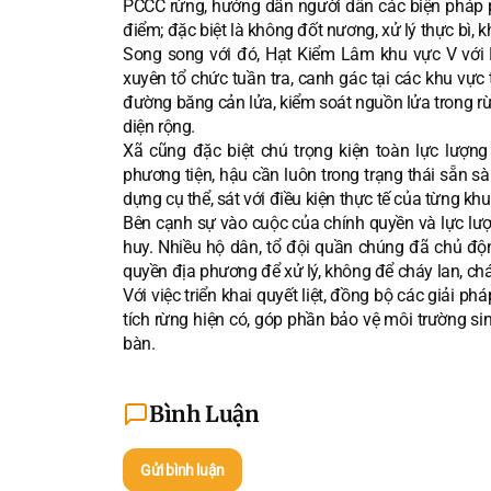
PCCC rừng, hướng dẫn người dân các biện pháp 
điểm; đặc biệt là không đốt nương, xử lý thực bì, 
Song song với đó, Hạt Kiểm Lâm khu vực V với 
xuyên tổ chức tuần tra, canh gác tại các khu vực
đường băng cản lửa, kiểm soát nguồn lửa trong rừ
diện rộng.
Xã cũng đặc biệt chú trọng kiện toàn lực lượn
phương tiện, hậu cần luôn trong trạng thái sẵn 
dựng cụ thể, sát với điều kiện thực tế của từng kh
Bên cạnh sự vào cuộc của chính quyền và lực lượn
huy. Nhiều hộ dân, tổ đội quần chúng đã chủ độn
quyền địa phương để xử lý, không để cháy lan, chá
Với việc triển khai quyết liệt, đồng bộ các giải p
tích rừng hiện có, góp phần bảo vệ môi trường sin
bàn.
Bình Luận
Gửi bình luận