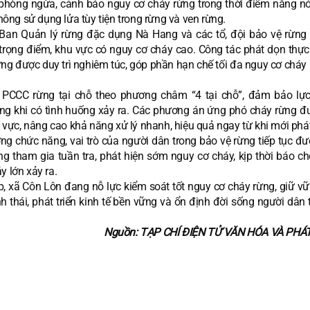
phòng ngừa, cảnh báo nguy cơ cháy rừng trong thời điểm nắng n
không sử dụng lửa tùy tiện trong rừng và ven rừng.
Ban Quản lý rừng đặc dụng Nà Hang và các tổ, đội bảo vệ rừng
 trọng điểm, khu vực có nguy cơ cháy cao. Công tác phát dọn thực 
ng được duy trì nghiêm túc, góp phần hạn chế tối đa nguy cơ cháy 
g PCCC rừng tại chỗ theo phương châm “4 tại chỗ”, đảm bảo lực
sàng khi có tình huống xảy ra. Các phương án ứng phó cháy rừng đ
u vực, nâng cao khả năng xử lý nhanh, hiệu quả ngay từ khi mới phát
g chức năng, vai trò của người dân trong bảo vệ rừng tiếp tục đư
g tham gia tuần tra, phát hiện sớm nguy cơ cháy, kịp thời báo ch
y lớn xảy ra.
háp, xã Côn Lôn đang nỗ lực kiểm soát tốt nguy cơ cháy rừng, giữ v
h thái, phát triển kinh tế bền vững và ổn định đời sống người dân 
Nguồn: TẠP CHÍ ĐIỆN TỬ VĂN HÓA VÀ PHÁ