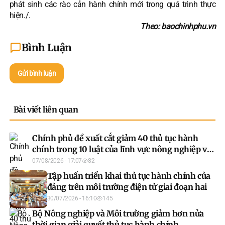
phát sinh các rào cản hành chính mới trong quá trình thực
hiện./.
Theo: baochinhphu.vn
Bình Luận
Gửi bình luận
Bài viết liên quan
Chính phủ đề xuất cắt giảm 40 thủ tục hành
chính trong 10 luật của lĩnh vực nông nghiệp và
môi trường
07/08/2026 - 17:07
82
Tập huấn triển khai thủ tục hành chính của
đảng trên môi trường điện tử giai đoạn hai
30/07/2026 - 16:10
145
Bộ Nông nghiệp và Môi trường giảm hơn nửa
thời gian giải quyết thủ tục hành chính