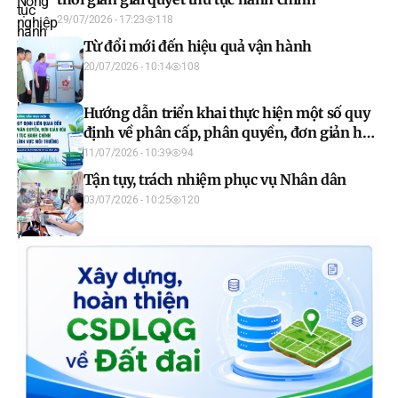
29/07/2026 - 17:23
118
Từ đổi mới đến hiệu quả vận hành
20/07/2026 - 10:14
108
Hướng dẫn triển khai thực hiện một số quy
định về phân cấp, phân quyền, đơn giản hóa
thủ tục hành chính trong lĩnh vực môi
11/07/2026 - 10:39
94
trường theo Nghị quyết số 66.19/2026/NQ-
Tận tụy, trách nhiệm phục vụ Nhân dân
CP
03/07/2026 - 10:25
120