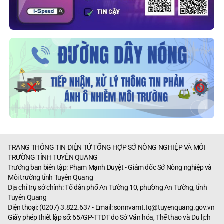
TRANG THÔNG TIN ĐIỆN TỬ TỔNG HỢP SỞ NÔNG NGHIỆP VÀ MÔI
TRƯỜNG TỈNH TUYÊN QUANG
Trưởng ban biên tập: Phạm Mạnh Duyệt - Giám đốc Sở Nông nghiệp và
Môi trường tỉnh Tuyên Quang
Địa chỉ trụ sở chính: Tổ dân phố An Tường 10, phường An Tường, tỉnh
Tuyên Quang
Điện thoại: (0207) 3.822.637 - Email:
sonnvamt.tq@tuyenquang.gov.vn
Giấy phép thiết lập số: 65/GP-TTĐT do Sở Văn hóa, Thể thao và Du lịch