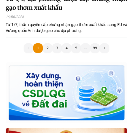
gạo thơm xuất khẩu
16/06/2026
Từ 1/7, thẩm quyền cấp chứng nhận gạo thơm xuất khẩu sang EU và
Vương quốc Anh được giao cho địa phương.
1
1
2
3
4
5
99