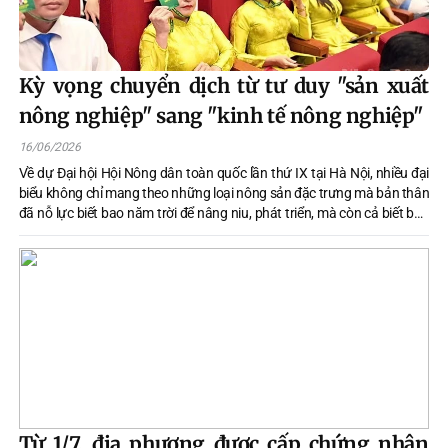
Kỳ vọng chuyển dịch từ tư duy "sản xuất
nông nghiệp" sang "kinh tế nông nghiệp"
16/06/2026
Về dự Đại hội Hội Nông dân toàn quốc lần thứ IX tại Hà Nội, nhiều đại
biểu không chỉ mang theo những loại nông sản đặc trưng mà bản thân
đã nỗ lực biết bao năm trời để nâng niu, phát triển, mà còn cả biết bao
kỳ vọng, niềm tin vào một nhiệm kỳ mới "Đoàn kết-Dân chủ-Đột phá-
Hợp tác-Phát triển”.
Từ 1/7, địa phương được cấp chứng nhận