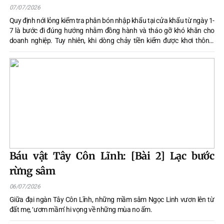
07/07/2026
Quy định nới lỏng kiểm tra phân bón nhập khẩu tại cửa khẩu từ ngày 1-
7 là bước đi đúng hướng nhằm đồng hành và tháo gỡ khó khăn cho
doanh nghiệp. Tuy nhiên, khi dòng chảy tiền kiểm được khơi thông,
công tác hậu kiểm càng phải siết chặt, nếu không, nguy cơ phân bón
kém chất lượng tràn vào thị trường sẽ đe dọa trực tiếp đến sản xuất
nông nghiệp.
Báu vật Tây Côn Lĩnh: [Bài 2] Lạc bước
rừng sâm
06/07/2026
Giữa đại ngàn Tây Côn Lĩnh, những mầm sâm Ngọc Linh vươn lên từ
đất mẹ, ‘ươm mầm’ hi vọng về những mùa no ấm.