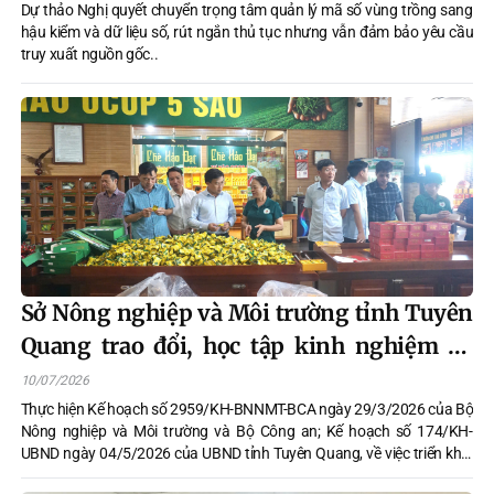
Dự thảo Nghị quyết chuyển trọng tâm quản lý mã số vùng trồng sang
hậu kiểm và dữ liệu số, rút ngắn thủ tục nhưng vẫn đảm bảo yêu cầu
truy xuất nguồn gốc..
Sở Nông nghiệp và Môi trường tỉnh Tuyên
Quang trao đổi, học tập kinh nghiệm về
công tác quản lý nhà nước trong lĩnh vực
10/07/2026
nông nghiệp và môi trường tại tỉnh Thái
Thực hiện Kế hoạch số 2959/KH-BNNMT-BCA ngày 29/3/2026 của Bộ
Nông nghiệp và Môi trường và Bộ Công an; Kế hoạch số 174/KH-
Nguyên
UBND ngày 04/5/2026 của UBND tỉnh Tuyên Quang, về việc triển khai
công tác đo đạc, lập bản đồ địa chính, lập hồ sơ địa chính và hoàn