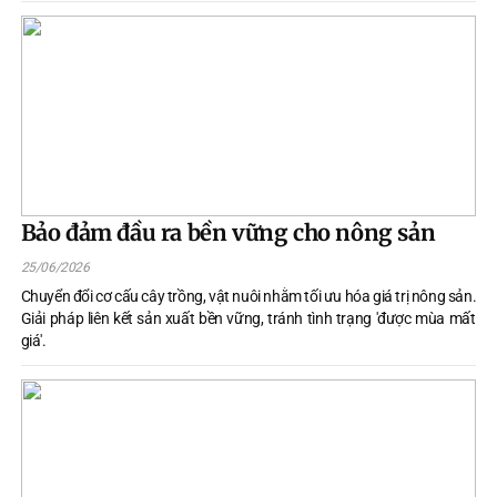
tự nhiên và nhu cầu thị trường, góp phần nâng cao thu nhập, tạo việc
làm và thúc đẩy phát triển kinh tế bền vững.
Bảo đảm đầu ra bền vững cho nông sản
25/06/2026
Chuyển đổi cơ cấu cây trồng, vật nuôi nhằm tối ưu hóa giá trị nông sản.
Giải pháp liên kết sản xuất bền vững, tránh tình trạng 'được mùa mất
giá'.