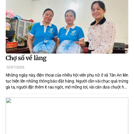
thành cơ sở dữ liệu đất đai trên địa bàn xã tỉnh Tuyên Quang và thực
hiện các nhiệm vụ phát triển kinh tế - xã hội lĩnh vực nông nghiệp và môi
trường;
Chợ số về làng
10/07/2026
Những ngày này, điện thoại của nhiều hội viên phụ nữ ở xã Tân An liên
tục hiện lên những thông báo đặt hàng. Người cần vài chục quả trứng
gà ta, người đặt thêm ít rau ngót, mớ mồng tơi, vài cân dưa chuột hay
lọ măng ớt. Chỉ sau vài thao tác trên điện thoại, đơn hàng được chuyển
đến Ban quản trị mô hình "Chợ số - Nông thôn số", sản phẩm được thu
gom, phân loại rồi chuyển tận tay khách hàng.