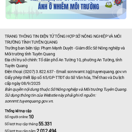
TRANG THÔNG TIN ĐIỆN TỬ TỔNG HỢP SỞ NÔNG NGHIỆP VÀ MÔI
TRƯỜNG TỈNH TUYÊN QUANG
Trưởng ban biên tập: Phạm Mạnh Duyệt - Giám đốc Sở Nông nghiệp và
Môi trường tỉnh Tuyên Quang
Địa chỉ trụ sở chính: Tổ dân phố An Tường 10, phường An Tường, tỉnh
Tuyên Quang
Điện thoại: (0207) 3.822.637 - Email:
sonnvamt.tq@tuyenquang.gov.vn
Giấy phép thiết lập số: 65/GP-TTĐT do Sở Văn hóa, Thể thao và Du lịch
cấp ngày 08/9/2025
Bản quyền nội dung thuộc Sở Nông nghiệp và Môi trường Tuyên Quang.
Sử dụng thông tin của Webstie này phải ghi rõ nguồn:
sonnmt.tuyenquang.gov.vn.
Thống kê truy cập
10
Số người online:
55.331
Số lượt truy cập tháng:
2.012.494
Số lượt truy cập năm: