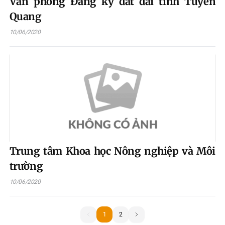
Văn phòng Đăng ký đất đai tỉnh Tuyên
Quang
10/06/2020
Trung tâm Khoa học Nông nghiệp và Môi
trường
10/06/2020
1
1
2