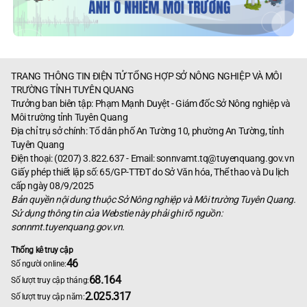
TRANG THÔNG TIN ĐIỆN TỬ TỔNG HỢP SỞ NÔNG NGHIỆP VÀ MÔI
TRƯỜNG TỈNH TUYÊN QUANG
Trưởng ban biên tập: Phạm Mạnh Duyệt - Giám đốc Sở Nông nghiệp và
Môi trường tỉnh Tuyên Quang
Địa chỉ trụ sở chính: Tổ dân phố An Tường 10, phường An Tường, tỉnh
Tuyên Quang
Điện thoại: (0207) 3.822.637 - Email:
sonnvamt.tq@tuyenquang.gov.vn
Giấy phép thiết lập số: 65/GP-TTĐT do Sở Văn hóa, Thể thao và Du lịch
cấp ngày 08/9/2025
Bản quyền nội dung thuộc Sở Nông nghiệp và Môi trường Tuyên Quang.
Sử dụng thông tin của Webstie này phải ghi rõ nguồn:
sonnmt.tuyenquang.gov.vn.
Thống kê truy cập
46
Số người online:
68.164
Số lượt truy cập tháng:
2.025.317
Số lượt truy cập năm: