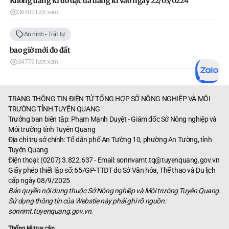
Không đăng kí đo đạc đã đăng kí vào ngay 22/03/0224
36402 lượt xem
An ninh - Trật tự
bao giờ mới đo đất
34779 lượt xem
TRANG THÔNG TIN ĐIỆN TỬ TỔNG HỢP SỞ NÔNG NGHIỆP VÀ MÔI
TRƯỜNG TỈNH TUYÊN QUANG
Trưởng ban biên tập: Phạm Mạnh Duyệt - Giám đốc Sở Nông nghiệp và
Môi trường tỉnh Tuyên Quang
Địa chỉ trụ sở chính: Tổ dân phố An Tường 10, phường An Tường, tỉnh
Tuyên Quang
Điện thoại: (0207) 3.822.637 - Email:
sonnvamt.tq@tuyenquang.gov.vn
Giấy phép thiết lập số: 65/GP-TTĐT do Sở Văn hóa, Thể thao và Du lịch
cấp ngày 08/9/2025
Bản quyền nội dung thuộc Sở Nông nghiệp và Môi trường Tuyên Quang.
Sử dụng thông tin của Webstie này phải ghi rõ nguồn:
sonnmt.tuyenquang.gov.vn.
Thống kê truy cập