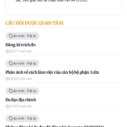
đạc, thời gian liên hệ chậm nhất vào 04/11/2022.
CÂU HỎI ĐƯỢC QUAN TÂM
An ninh - Trật tự
Đăng kí trích đo
39277 lượt xem
An ninh - Trật tự
Phản ánh về cách làm việc của cán bộ bộ phận 1 cửa
38269 lượt xem
An ninh - Trật tự
Đo đạc địa chính
37505 lượt xem
An ninh - Trật tự