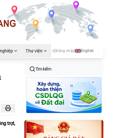
 nghiệp
Thư viện
Đăng nhập
English
Tìm kiếm
h
ng trọt,