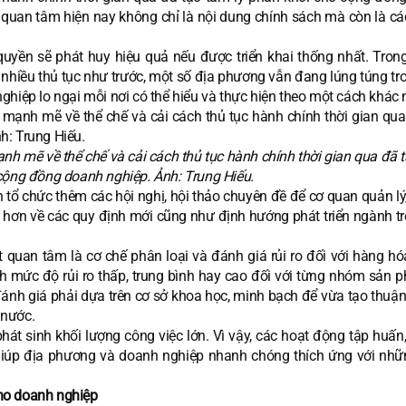
 quan tâm hiện nay không chỉ là nội dung chính sách mà còn là cá
yền sẽ phát huy hiệu quả nếu được triển khai thống nhất. Trong
 nhiều thủ tục như trước, một số địa phương vẫn đang lúng túng tr
ghiệp lo ngại mỗi nơi có thể hiểu và thực hiện theo một cách khác 
h mẽ về thể chế và cải cách thủ tục hành chính thời gian qua đã 
cộng đồng doanh nghiệp. Ảnh: Trung Hiếu.
 tổ chức thêm các hội nghị, hội thảo chuyên đề để cơ quan quản lý
u hơn về các quy định mới cũng như định hướng phát triển ngành tr
quan tâm là cơ chế phân loại và đánh giá rủi ro đối với hàng hó
nh mức độ rủi ro thấp, trung bình hay cao đối với từng nhóm sản p
ánh giá phải dựa trên cơ sở khoa học, minh bạch để vừa tạo thuận 
 nước.
phát sinh khối lượng công việc lớn. Vì vậy, các hoạt động tập huấ
giúp địa phương và doanh nghiệp nhanh chóng thích ứng với nhữ
.
ho doanh nghiệp