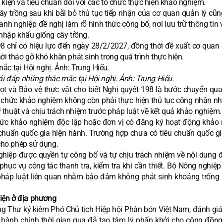
kiện và tiêu chuẩn đối với các tổ chức thực hiện khảo nghiệm.
ây trồng sau khi bãi bỏ thủ tục tiếp nhận của cơ quan quản lý cũn
 nghiệp đề nghị làm rõ hình thức công bố, nơi lưu trữ thông tin 
 nhập khẩu giống cây trồng.
8 chỉ có hiệu lực đến ngày 28/2/2027, đồng thời đề xuất cơ quan 
ời tháo gỡ khó khăn phát sinh trong quá trình thực hiện.
 đáp những thắc mắc tại Hội nghị. Ảnh: Trung Hiếu.
rọt và Bảo vệ thực vật cho biết Nghị quyết 198 là bước chuyển qua
ổ chức khảo nghiệm không còn phải thực hiện thủ tục công nhận nh
thuật và chịu trách nhiệm trước pháp luật về kết quả khảo nghiệm.
ổ chức khảo nghiệm độc lập hoặc đơn vị có đăng ký hoạt động khảo
chuẩn quốc gia hiện hành. Trường hợp chưa có tiêu chuẩn quốc gi
 cho phép sử dụng.
ghiệp được quyền tự công bố và tự chịu trách nhiệm về nội dung 
phục vụ công tác thanh tra, kiểm tra khi cần thiết. Bộ Nông nghiệ
 pháp luật liên quan nhằm bảo đảm không phát sinh khoảng trống 
iện ở địa phương
ng Thư ký kiêm Phó Chủ tịch Hiệp hội Phân bón Việt Nam, đánh gi
c hành chính thời gian qua đã tạo tâm lý phấn khởi cho cộng đồn