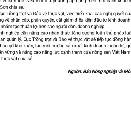
m vi cả nước. Nếu mỗi địa phương áp dụng theo một cách khác n
Sơn chia sẻ.
Trồng trọt và Bảo vệ thực vật, việc triển khai các nghị quyết củ
g về phân cấp, phân quyền, cắt giảm điều kiện đầu tư kinh doanh
g nhằm tạo thuận lợi hơn cho người dân, doanh nghiệp.
anh nghiệp cần nâng cao nhận thức, tăng cường tuân thủ pháp luậ
quan quản lý. Cục Trồng trọt và Bảo vệ thực vật sẽ tiếp tục đồng h
háo gỡ khó khăn, tạo môi trường sản xuất kinh doanh thuận lợi, g
bền vững và nâng cao năng lực cạnh tranh của nông sản Việt Nam t
 thực vật chia sẻ.
Nguồn: Báo Nông nghiệp và Môi