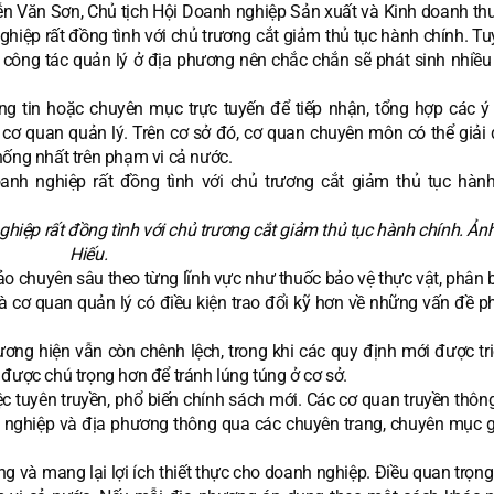
 Văn Sơn, Chủ tịch Hội Doanh nghiệp Sản xuất và Kinh doanh th
hiệp rất đồng tình với chủ trương cắt giảm thủ tục hành chính. Tu
n công tác quản lý ở địa phương nên chắc chắn sẽ phát sinh nhiều
 tin hoặc chuyên mục trực tuyến để tiếp nhận, tổng hợp các ý 
 cơ quan quản lý. Trên cơ sở đó, cơ quan chuyên môn có thể giải 
hống nhất trên phạm vi cả nước.
ệp rất đồng tình với chủ trương cắt giảm thủ tục hành chính. Ảnh
Hiếu.
ảo chuyên sâu theo từng lĩnh vực như thuốc bảo vệ thực vật, phân 
 cơ quan quản lý có điều kiện trao đổi kỹ hơn về những vấn đề ph
ơng hiện vẫn còn chênh lệch, trong khi các quy định mới được tri
được chú trọng hơn để tránh lúng túng ở cơ sở.
c tuyên truyền, phổ biến chính sách mới. Các cơ quan truyền thông
h nghiệp và địa phương thông qua các chuyên trang, chuyên mục g
g và mang lại lợi ích thiết thực cho doanh nghiệp. Điều quan trọng