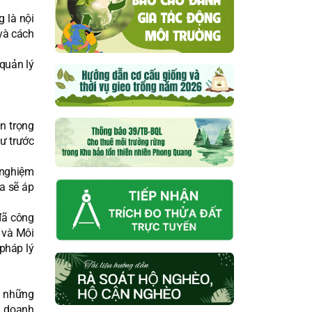
g là nội
và cách
quản lý
n trọng
ư trước
 nghiệm
a sẽ áp
đã công
p và Môi
pháp lý
á những
g doanh