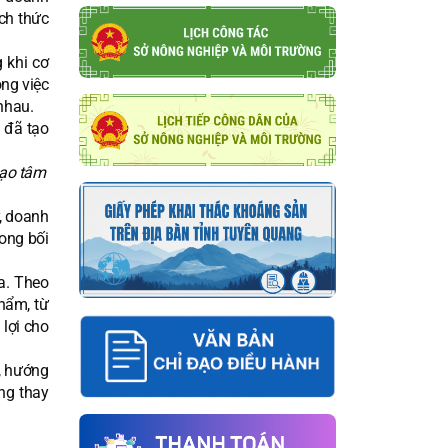
ch thức
 khi cơ
ong việc
nhau.
tạo tâm
, doanh
ong bối
a. Theo
hẩm, từ
lợi cho
n, hướng
ng thay