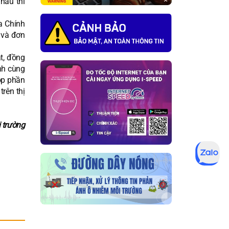
hau thì
a Chính
 và đơn
t, đồng
ành cùng
óp phần
rên thị
 trường