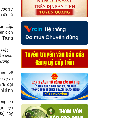
được sự
huận là
 cấp,
ểm dịch
 Trung
ường về
ảo vệ và
8/6, đại
hỉ định
 nghiệp
ực hiện
US) hay