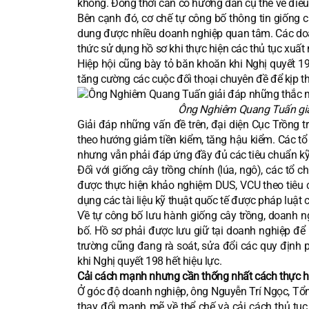
không. Đồng thời cần có hướng dẫn cụ thể về điều 
Bên cạnh đó, cơ chế tự công bố thông tin giống c
dung được nhiều doanh nghiệp quan tâm. Các doanh
thức sử dụng hồ sơ khi thực hiện các thủ tục xuất
Hiệp hội cũng bày tỏ băn khoăn khi Nghị quyết 19
tăng cường các cuộc đối thoại chuyên đề để kịp th
Ông Nghiêm Quang Tuấn giải
Giải đáp những vấn đề trên, đại diện Cục Trồng t
theo hướng giảm tiền kiểm, tăng hậu kiểm. Các t
nhưng vẫn phải đáp ứng đầy đủ các tiêu chuẩn kỹ 
Đối với giống cây trồng chính (lúa, ngô), các t
được thực hiện khảo nghiệm DUS, VCU theo tiêu 
dụng các tài liệu kỹ thuật quốc tế được pháp luật
Về tự công bố lưu hành giống cây trồng, doanh n
bố. Hồ sơ phải được lưu giữ tại doanh nghiệp để 
trường cũng đang rà soát, sửa đổi các quy định
khi Nghị quyết 198 hết hiệu lực.
Cải cách mạnh nhưng cần thống nhất cách thực h
Ở góc độ doanh nghiệp, ông Nguyễn Trí Ngọc, Tổ
thay đổi mạnh mẽ về thể chế và cải cách thủ tụ