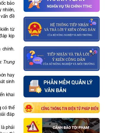
uốc bảo
y nhiên,
 vấn đề
kiến từ
đáp kịp
: Trung
bón hay
át sinh
ển khai
 có thể
iải đáp
 là phải