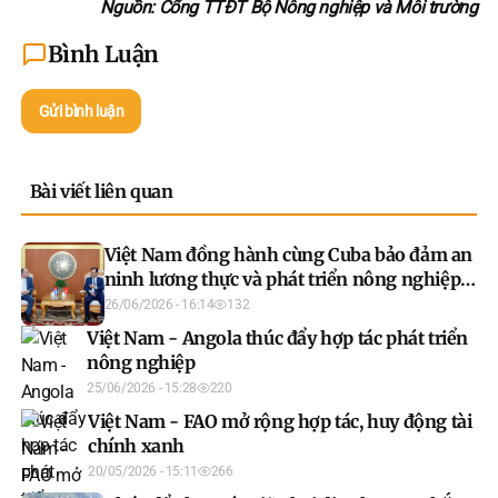
Nguồn: Cổng TTĐT Bộ Nông nghiệp và Môi trường
Bình Luận
Gửi bình luận
Bài viết liên quan
Việt Nam đồng hành cùng Cuba bảo đảm an
ninh lương thực và phát triển nông nghiệp
bền vững
26/06/2026 - 16:14
132
Việt Nam - Angola thúc đẩy hợp tác phát triển
nông nghiệp
25/06/2026 - 15:28
220
Việt Nam - FAO mở rộng hợp tác, huy động tài
chính xanh
20/05/2026 - 15:11
266