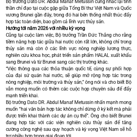
Bộ trưởng Dato DR. Abdul Manaf Metussin cũng nhắc lại tinh
thần chỉ đạo tại cuộc gặp giữa Tổng Bí thư Việt Nam và Quốc
vương Brunei gần đây, trong đó hai bên thống nhất thúc đẩy
hợp tác toàn diện, bao gồm cả lĩnh vực thủy sản.
Hướng tới năm 2026 với nhiều kỳ vọng
Cũng tại cuộc làm việc, Bộ trưởng Trần Đức Thắng cho rằng
tiềm năng hợp tác giữa hai nước còn rất lớn, không chỉ trong
thủy sản mà còn ở các lĩnh vực nông nghiệp lương thực,
nghiên cứu khoa học, phát triển sản phẩm HALAL xuất khẩu
sang Brunei và từ Brunei sang các thị trường khác.
“Việc thông qua các thỏa thuận quốc tế, cùng sự phối hợp
của đại sứ quán hai nước, sẽ giúp mở rộng hợp tác trong
nông nghiệp, môi trường và thủy sản,” ông nói và cho biết Bộ
vẫn mong muốn có thêm các cuộc họp chuyên sâu để đẩy
mạnh triển khai.
Bộ trưởng Dato DR. Abdul Manaf Metussin nhấn mạnh mong
muốn “hai văn bản hợp tác không chỉ dừng ở ký kết mà phải
được triển khai thành các dự án cụ thể”. Ông cho biết Brunei
đang hợp tác với các viện nghiên cứu thủy sản để tăng
cường công nghệ sau quy hoạch và kỳ vọng Việt Nam sẽ hỗ
trợ nhiều hơn trong giai đoạn tới.