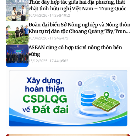
Thúc đẩy hợp tác giữa hai địa phương, thắt
chặt tình hữu nghị Việt Nam – Trung Quốc
10/04/2026 - 14:29
1952
Đoàn đại biểu Sở Nông nghiệp và Nông thôn
Khu tự trị dân tộc Choang Quảng Tây, Trung
Quốc khảo sát thực tế tại Công ty Cổ phần
10/04/2026 - 11:24
472
chè Mỹ Lâm
ASEAN củng cố hợp tác vì nông thôn bền
vững
15/12/2025 - 17:44
562