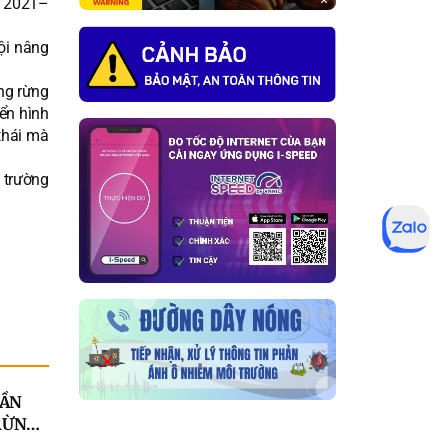
n 2021–
ội nâng
ng rừng
ển hình
thái mà
 trường
UẦN
RỪNG
RANH