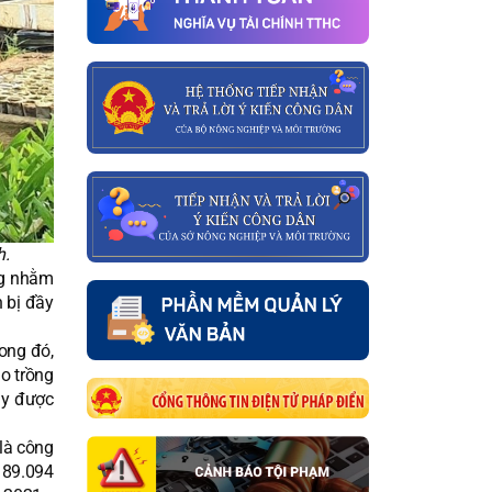
h.
ng nhằm
 bị đầy
rong đó,
o trồng
ây được
là công
n 89.094