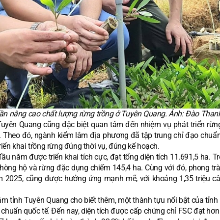
ần nâng cao chất lượng rừng trồng ở Tuyên Quang. Ảnh: Đào Than
 Tuyên Quang cũng đặc biệt quan tâm đến nhiệm vụ phát triển rừ
p. Theo đó, ngành kiểm lâm địa phương đã tập trung chỉ đạo chuẩn
triển khai trồng rừng đúng thời vụ, đúng kế hoạch.
u năm được triển khai tích cực, đạt tổng diện tích 11.691,5 ha. T
phòng hộ và rừng đặc dụng chiếm 145,4 ha. Cùng với đó, phong trà
năm 2025, cũng được hưởng ứng mạnh mẽ, với khoảng 1,35 triệu c
m tỉnh Tuyên Quang cho biết thêm, một thành tựu nổi bật của tỉnh 
u chuẩn quốc tế. Đến nay, diện tích được cấp chứng chỉ FSC đạt hơ