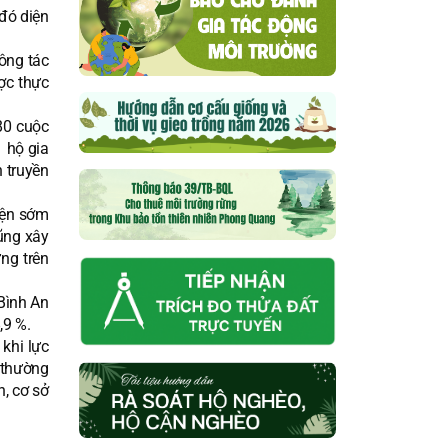
đó diện
ông tác
ược thực
80 cuộc
 hộ gia
n truyền
iện sớm
ũng xây
ng trên
 Bình An
,9 %.
khi lực
 thường
n, cơ sở