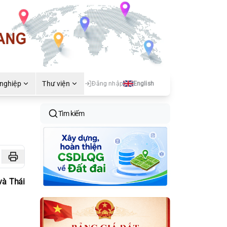
 nghiệp
Thư viện
Đăng nhập
English
Tìm kiếm
và Thái