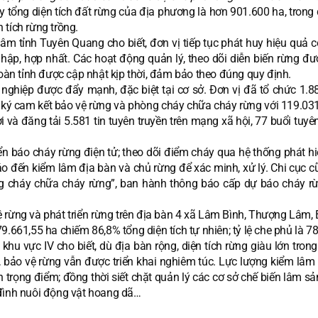
 tổng diện tích đất rừng của địa phương là hơn 901.600 ha, trong 
n tích rừng trồng.
m tỉnh Tuyên Quang cho biết, đơn vị tiếp tục phát huy hiệu quả c
 nhập, hợp nhất. Các hoạt động quản lý, theo dõi diễn biến rừng đ
toàn tỉnh được cập nhật kịp thời, đảm bảo theo đúng quy định.
 nghiệp được đẩy mạnh, đặc biệt tại cơ sở. Đơn vị đã tổ chức 1.8
; ký cam kết bảo vệ rừng và phòng cháy chữa cháy rừng với 119.031
ơi và đăng tải 5.581 tin tuyên truyền trên mạng xã hội, 77 buổi tuyê
ển báo cháy rừng điện tử; theo dõi điểm cháy qua hệ thống phát h
áo đến kiểm lâm địa bàn và chủ rừng để xác minh, xử lý. Chi cục c
 cháy chữa cháy rừng”, ban hành thông báo cấp dự báo cháy rừ
ệ rừng và phát triển rừng trên địa bàn 4 xã Lâm Bình, Thượng Lâm,
.661,55 ha chiếm 86,8% tổng diện tích tự nhiên; tỷ lệ che phủ là 78
 vực IV cho biết, dù địa bàn rộng, diện tích rừng giàu lớn trong 
 bảo vệ rừng vẫn được triển khai nghiêm túc. Lực lượng kiểm lâm
n trọng điểm; đồng thời siết chặt quản lý các cơ sở chế biến lâm sả
 đình nuôi động vật hoang dã…