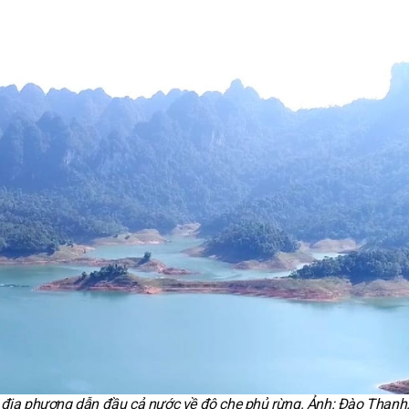
a địa phương dẫn đầu cả nước về độ che phủ rừng. Ảnh: Đào Thanh