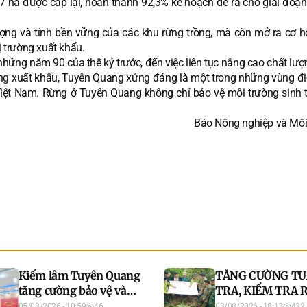
7 ha được cấp lại, hoàn thành 92,3% kế hoạch đề ra cho giai đoạ
ượng và tính bền vững của các khu rừng trồng, mà còn mở ra cơ h
ị trường xuất khẩu.
hững năm 90 của thế kỷ trước, đến việc liên tục nâng cao chất lượ
rường xuất khẩu, Tuyên Quang xứng đáng là một trong những vùng đi
 Việt Nam. Rừng ở Tuyên Quang không chỉ bảo vệ môi trường sinh 
Báo Nông nghiệp và Môi
Kiểm lâm Tuyên Quang
TĂNG CƯỜNG T
tăng cường bảo vệ và
TRA, KIỂM TRA 
phát triển rừng
KHU VỰC GIÁP 
05/08/2026 - 10:59
46
03/08/2026 - 18:13
432