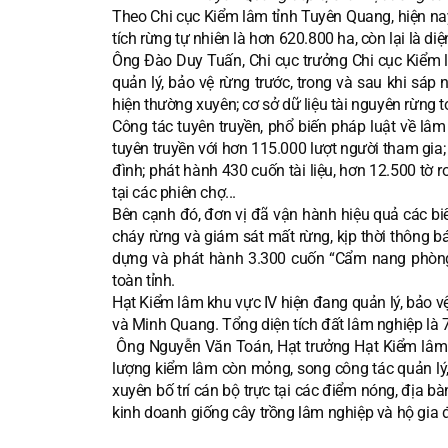
Theo Chi cục Kiểm lâm tỉnh Tuyên Quang, hiện nay
tích rừng tự nhiên là hơn 620.800 ha, còn lại là diệ
Ông Đào Duy Tuấn, Chi cục trưởng Chi cục Kiểm lâ
quản lý, bảo vệ rừng trước, trong và sau khi sáp
hiện thường xuyên; cơ sở dữ liệu tài nguyên rừng 
Công tác tuyên truyền, phổ biến pháp luật về lâm
tuyên truyền với hơn 115.000 lượt người tham gia
đình; phát hành 430 cuốn tài liệu, hơn 12.500 tờ r
tại các phiên chợ...
Bên cạnh đó, đơn vị đã vận hành hiệu quả các bi
cháy rừng và giám sát mất rừng, kịp thời thông b
dựng và phát hành 3.300 cuốn “Cẩm nang phòng
toàn tỉnh.
Hạt Kiểm lâm khu vực IV hiện đang quản lý, bảo v
và Minh Quang. Tổng diện tích đất lâm nghiệp là 79
Ông Nguyễn Văn Toán, Hạt trưởng Hạt Kiểm lâm khu
lượng kiểm lâm còn mỏng, song công tác quản lý,
xuyên bố trí cán bộ trực tại các điểm nóng, địa bà
kinh doanh giống cây trồng lâm nghiệp và hộ gia