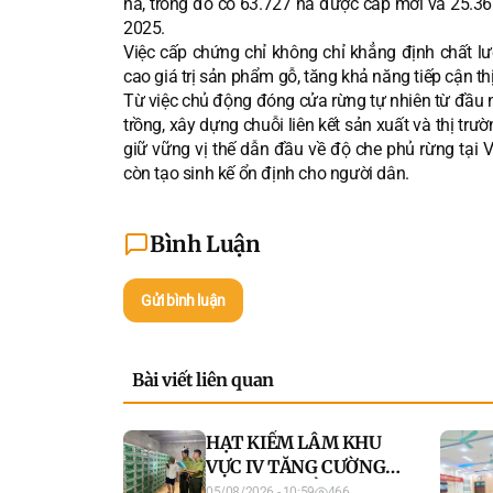
ha, trong đó có 63.727 ha được cấp mới và 25.36
2025.
Việc cấp chứng chỉ không chỉ khẳng định chất l
cao giá trị sản phẩm gỗ, tăng khả năng tiếp cận th
Từ việc chủ động đóng cửa rừng tự nhiên từ đầu n
trồng, xây dựng chuỗi liên kết sản xuất và thị t
giữ vững vị thế dẫn đầu về độ che phủ rừng tại
còn tạo sinh kế ổn định cho người dân.
Bình Luận
Gửi bình luận
Bài viết liên quan
HẠT KIỂM LÂM KHU
VỰC IV TĂNG CƯỜNG
QUẢN LÝ, KIỂM TRA,
05/08/2026 - 10:59
466