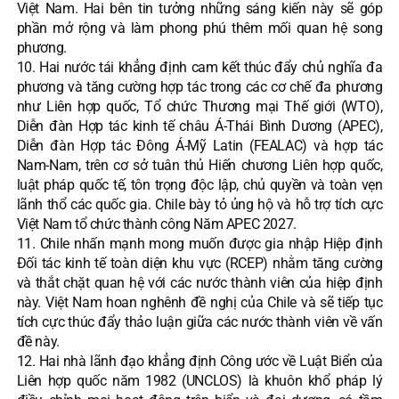
Việt Nam. Hai bên tin tưởng những sáng kiến này sẽ góp
phần mở rộng và làm phong phú thêm mối quan hệ song
phương.
10. Hai nước tái khẳng định cam kết thúc đẩy chủ nghĩa đa
phương và tăng cường hợp tác trong các cơ chế đa phương
như Liên hợp quốc, Tổ chức Thương mại Thế giới (WTO),
Diễn đàn Hợp tác kinh tế châu Á-Thái Bình Dương (APEC),
Diễn đàn Hợp tác Đông Á-Mỹ Latin (FEALAC) và hợp tác
Nam-Nam, trên cơ sở tuân thủ Hiến chương Liên hợp quốc,
luật pháp quốc tế, tôn trọng độc lập, chủ quyền và toàn vẹn
lãnh thổ các quốc gia. Chile bày tỏ ủng hộ và hỗ trợ tích cực
Việt Nam tổ chức thành công Năm APEC 2027.
11. Chile nhấn mạnh mong muốn được gia nhập Hiệp định
Đối tác kinh tế toàn diện khu vực (RCEP) nhằm tăng cường
và thắt chặt quan hệ với các nước thành viên của hiệp định
này. Việt Nam hoan nghênh đề nghị của Chile và sẽ tiếp tục
tích cực thúc đẩy thảo luận giữa các nước thành viên về vấn
đề này.
12. Hai nhà lãnh đạo khẳng định Công ước về Luật Biển của
Liên hợp quốc năm 1982 (UNCLOS) là khuôn khổ pháp lý