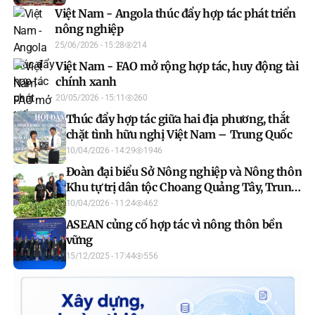
Việt Nam - Angola thúc đẩy hợp tác phát triển
nông nghiệp
25/06/2026 - 15:28
214
Việt Nam - FAO mở rộng hợp tác, huy động tài
chính xanh
20/05/2026 - 15:11
260
Thúc đẩy hợp tác giữa hai địa phương, thắt
chặt tình hữu nghị Việt Nam – Trung Quốc
10/04/2026 - 14:29
1946
Đoàn đại biểu Sở Nông nghiệp và Nông thôn
Khu tự trị dân tộc Choang Quảng Tây, Trung
Quốc khảo sát thực tế tại Công ty Cổ phần
10/04/2026 - 11:24
462
chè Mỹ Lâm
ASEAN củng cố hợp tác vì nông thôn bền
vững
15/12/2025 - 17:44
556