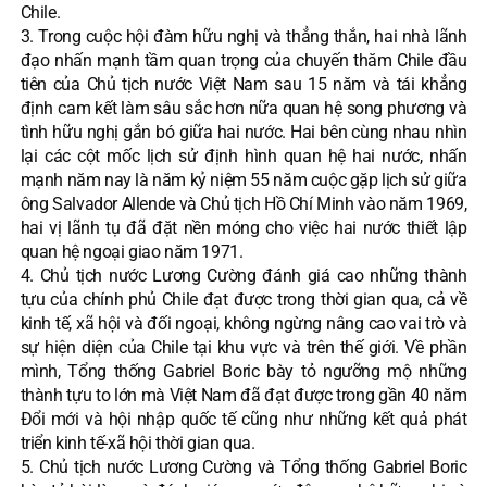
Chile.
3. Trong cuộc hội đàm hữu nghị và thẳng thắn, hai nhà lãnh
đạo nhấn mạnh tầm quan trọng của chuyến thăm Chile đầu
tiên của Chủ tịch nước Việt Nam sau 15 năm và tái khẳng
định cam kết làm sâu sắc hơn nữa quan hệ song phương và
tình hữu nghị gắn bó giữa hai nước. Hai bên cùng nhau nhìn
lại các cột mốc lịch sử định hình quan hệ hai nước, nhấn
mạnh năm nay là năm kỷ niệm 55 năm cuộc gặp lịch sử giữa
ông Salvador Allende và Chủ tịch Hồ Chí Minh vào năm 1969,
hai vị lãnh tụ đã đặt nền móng cho việc hai nước thiết lập
quan hệ ngoại giao năm 1971.
4. Chủ tịch nước Lương Cường đánh giá cao những thành
tựu của chính phủ Chile đạt được trong thời gian qua, cả về
kinh tế, xã hội và đối ngoại, không ngừng nâng cao vai trò và
sự hiện diện của Chile tại khu vực và trên thế giới. Về phần
mình, Tổng thống Gabriel Boric bày tỏ ngưỡng mộ những
thành tựu to lớn mà Việt Nam đã đạt được trong gần 40 năm
Đổi mới và hội nhập quốc tế cũng như những kết quả phát
triển kinh tế-xã hội thời gian qua.
5. Chủ tịch nước Lương Cường và Tổng thống Gabriel Boric