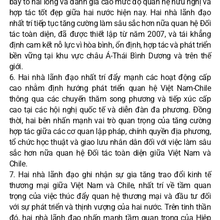
bày tỏ hài lòng và đánh giá cao mức độ quan hệ hữu nghị và
hợp tác tốt đẹp giữa hai nước hiện nay. Hai nhà lãnh đạo
nhất trí tiếp tục tăng cường làm sâu sắc hơn nữa quan hệ Đối
tác toàn diện, đã được thiết lập từ năm 2007, và tái khẳng
định cam kết nỗ lực vì hòa bình, ổn định, hợp tác và phát triển
bền vững tại khu vực châu Á-Thái Bình Dương và trên thế
giới.
6. Hai nhà lãnh đạo nhất trí đẩy mạnh các hoạt động cấp
cao nhằm định hướng phát triển quan hệ Việt Nam-Chile
thông qua các chuyến thăm song phương và tiếp xúc cấp
cao tại các hội nghị quốc tế và diễn đàn đa phương. Đồng
thời, hai bên nhấn mạnh vai trò quan trọng của tăng cường
hợp tác giữa các cơ quan lập pháp, chính quyền địa phương,
tổ chức học thuật và giao lưu nhân dân đối với việc làm sâu
sắc hơn nữa quan hệ Đối tác toàn diện giữa Việt Nam và
Chile.
7. Hai nhà lãnh đạo ghi nhận sự gia tăng trao đổi kinh tế
thương mại giữa Việt Nam và Chile, nhất trí về tầm quan
trọng của việc thúc đẩy quan hệ thương mại và đầu tư đối
với sự phát triển và thịnh vượng của hai nước. Trên tinh thần
đó, hai nhà lãnh đạo nhấn mạnh tầm quan trọng của Hiệp