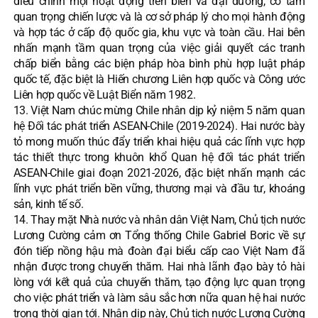
điều chỉnh mọi hoạt động trên biển và đại dương, có tầm
quan trọng chiến lược và là cơ sở pháp lý cho mọi hành động
và hợp tác ở cấp độ quốc gia, khu vực và toàn cầu. Hai bên
nhấn mạnh tầm quan trọng của việc giải quyết các tranh
chấp biển bằng các biện pháp hòa bình phù hợp luật pháp
quốc tế, đặc biệt là Hiến chương Liên hợp quốc và Công ước
Liên hợp quốc về Luật Biển năm 1982.
13. Việt Nam chúc mừng Chile nhân dịp kỷ niệm 5 năm quan
hệ Đối tác phát triển ASEAN-Chile (2019-2024). Hai nước bày
tỏ mong muốn thúc đẩy triển khai hiệu quả các lĩnh vực hợp
tác thiết thực trong khuôn khổ Quan hệ đối tác phát triển
ASEAN-Chile giai đoạn 2021-2026, đặc biệt nhấn mạnh các
lĩnh vực phát triển bền vững, thương mại và đầu tư, khoáng
sản, kinh tế số.
14. Thay mặt Nhà nước và nhân dân Việt Nam, Chủ tịch nước
Lương Cường cảm ơn Tổng thống Chile Gabriel Boric về sự
đón tiếp nồng hậu mà đoàn đại biểu cấp cao Việt Nam đã
nhận được trong chuyến thăm. Hai nhà lãnh đạo bày tỏ hài
lòng với kết quả của chuyến thăm, tạo động lực quan trọng
cho việc phát triển và làm sâu sắc hơn nữa quan hệ hai nước
trong thời gian tới. Nhân dịp này, Chủ tịch nước Lương Cường