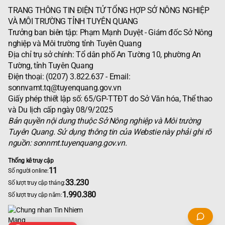
TRANG THÔNG TIN ĐIỆN TỬ TỔNG HỢP SỞ NÔNG NGHIỆP
VÀ MÔI TRƯỜNG TỈNH TUYÊN QUANG
Trưởng ban biên tập: Phạm Mạnh Duyệt - Giám đốc Sở Nông
nghiệp và Môi trường tỉnh Tuyên Quang
Địa chỉ trụ sở chính: Tổ dân phố An Tường 10, phường An
Tường, tỉnh Tuyên Quang
Điện thoại: (0207) 3.822.637 - Email:
sonnvamt.tq@tuyenquang.gov.vn
Giấy phép thiết lập số: 65/GP-TTĐT do Sở Văn hóa, Thể thao
và Du lịch cấp ngày 08/9/2025
Bản quyền nội dung thuộc Sở Nông nghiệp và Môi trường
Tuyên Quang. Sử dụng thông tin của Webstie này phải ghi rõ
nguồn: sonnmt.tuyenquang.gov.vn.
Thống kê truy cập
11
Số người online:
33.230
Số lượt truy cập tháng:
1.990.380
Số lượt truy cập năm: