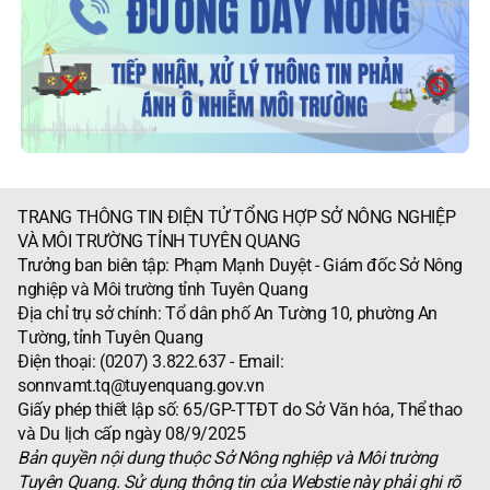
TRANG THÔNG TIN ĐIỆN TỬ TỔNG HỢP SỞ NÔNG NGHIỆP
VÀ MÔI TRƯỜNG TỈNH TUYÊN QUANG
Trưởng ban biên tập: Phạm Mạnh Duyệt - Giám đốc Sở Nông
nghiệp và Môi trường tỉnh Tuyên Quang
Địa chỉ trụ sở chính: Tổ dân phố An Tường 10, phường An
Tường, tỉnh Tuyên Quang
Điện thoại: (0207) 3.822.637 - Email:
sonnvamt.tq@tuyenquang.gov.vn
Giấy phép thiết lập số: 65/GP-TTĐT do Sở Văn hóa, Thể thao
và Du lịch cấp ngày 08/9/2025
Bản quyền nội dung thuộc Sở Nông nghiệp và Môi trường
Tuyên Quang. Sử dụng thông tin của Webstie này phải ghi rõ