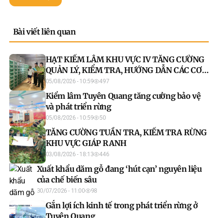
Bài viết liên quan
HẠT KIỂM LÂM KHU VỰC IV TĂNG CƯỜNG
QUẢN LÝ, KIỂM TRA, HƯỚNG DẪN CÁC CƠ
SỞ NUÔI ĐỘNG VẬT HOANG DÃ
05/08/2026 - 10:59
497
Kiểm lâm Tuyên Quang tăng cường bảo vệ
và phát triển rừng
05/08/2026 - 10:59
50
TĂNG CƯỜNG TUẦN TRA, KIỂM TRA RỪNG
KHU VỰC GIÁP RANH
03/08/2026 - 18:13
446
Xuất khẩu dăm gỗ đang ‘hút cạn’ nguyên liệu
của chế biến sâu
30/07/2026 - 11:00
98
Gắn lợi ích kinh tế trong phát triển rừng ở
Tuyên Quang