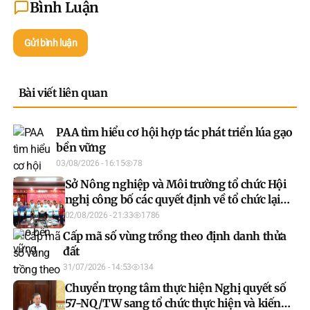
Bình Luận
Gửi bình luận
Bài viết liên quan
PAA tìm hiểu cơ hội hợp tác phát triển lúa gạo
bền vững
03/08/2026 - 16:15
78
Sở Nông nghiệp và Môi trường tổ chức Hội
nghị công bố các quyết định về tổ chức lại
đơn vị sự nghiệp công lập và bổ nhiệm lãnh
02/08/2026 - 21:33
1786
đạo đơn vị sau sáp nhập
Cấp mã số vùng trồng theo định danh thửa
đất
31/07/2026 - 14:53
134
Chuyển trọng tâm thực hiện Nghị quyết số
57-NQ/TW sang tổ chức thực hiện và kiến