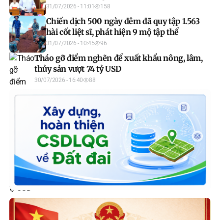
tạo kết quả
31/07/2026 - 11:01
158
Chiến dịch 500 ngày đêm đã quy tập 1.563
hài cốt liệt sĩ, phát hiện 9 mộ tập thể
31/07/2026 - 10:45
96
Tháo gỡ điểm nghẽn để xuất khẩu nông, lâm,
thủy sản vượt 74 tỷ USD
30/07/2026 - 16:40
88