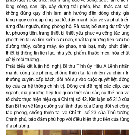
lòng sông, san lấp, xây dựng trái phép, khai thác cát sỏi
không đúng quy định làm ảnh hưởng đến dòng chảy, gia
tăng nguy cơ ngập úng, sạt lở; đẩy mạnh bảo vệ và phát triển
rừng đầu nguốn, rừng phòng hộ. Rà soát, bổ sung dự trữ vật
tư, phương tiện, trang thiết bị thiết yếu phục vụ công tác ứng
phó thiên tai và tìm kiếm cứu nạn, nhất là phương tiện cứu hộ
đường thủy, xuồng máy, áo phao, nhà bạt, máy phát điện,
thiết bị thông tin liên lạc, nhu yếu phẩm, thuốc men, hóa chất
xử lý môi trường…
Phát biểu kết luận hội nghị, Bí thư Tỉnh ủy Hầu A Lềnh nhấn
mạnh, công tác phòng, chống thiên tai là nhiệm vụ chính trị
thường xuyên, cấp bách, đòi hỏi sự vào cuộc quyết liệt, đồng
bộ của cả hệ thống chính trị. Đồng chí đề nghị các cấp, các
ngành, địa phương tiếp tục quán triệt sâu sắc, cụ thể hóa và
tổ chức thực hiện hiệu quả Chỉ thị số 42, Kết luận số 213 của
Ban Bí thư về tăng cường sự lãnh đạo của Đảng đối với công
tác phòng, chống thiên tai và Chỉ thị số 23 của Thủ tướng
Chính phủ, bảo đảm phù hợp với điều kiện thực tiễn của từng
địa phương.