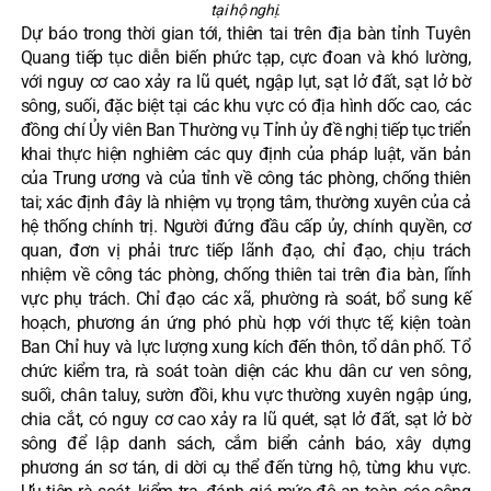
tại hộ nghị.
Dự báo trong thời gian tới, thiên tai trên địa bàn tỉnh Tuyên
Quang tiếp tục diễn biến phức tạp, cực đoan và khó lường,
với nguy cơ cao xảy ra lũ quét, ngập lụt, sạt lở đất, sạt lở bờ
sông, suối, đặc biệt tại các khu vực có địa hình dốc cao, các
đồng chí Ủy viên Ban Thường vụ Tỉnh ủy đề nghị tiếp tục triển
khai thực hiện nghiêm các quy định của pháp luật, văn bản
của Trung ương và của tỉnh về công tác phòng, chống thiên
tai; xác định đây là nhiệm vụ trọng tâm, thường xuyên của cả
hệ thống chính trị. Người đứng đầu cấp ủy, chính quyền, cơ
quan, đơn vị phải trưc tiếp lãnh đạo, chỉ đạo, chịu trách
nhiệm về công tác phòng, chống thiên tai trên đia bàn, lĩnh
vực phụ trách. Chỉ đạo các xã, phường rà soát, bổ sung kế
hoạch, phương án ứng phó phù hợp với thực tế; kiện toàn
Ban Chỉ huy và lực lượng xung kích đến thôn, tổ dân phố. Tổ
chức kiểm tra, rà soát toàn diện các khu dân cư ven sông,
suối, chân taluy, sườn đồi, khu vực thường xuyên ngập úng,
chia cắt, có nguy cơ cao xảy ra lũ quét, sạt lở đất, sạt lở bờ
sông để lập danh sách, cắm biển cảnh báo, xây dựng
phương án sơ tán, di dời cụ thể đến từng hộ, từng khu vực.