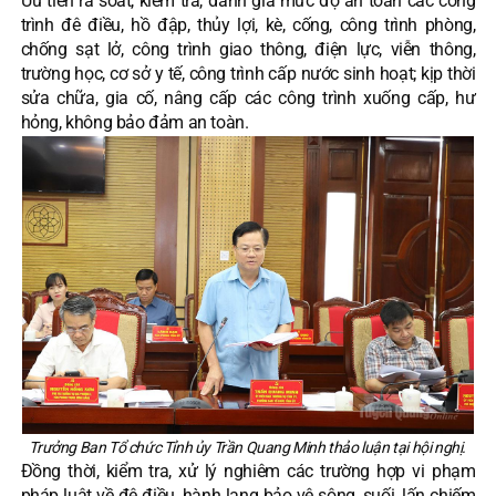
Ưu tiên rà soát, kiểm tra, đánh giá mức độ an toàn các công
trình đê điều, hồ đập, thủy lợi, kè, cống, công trình phòng,
chống sạt lở, công trình giao thông, điện lực, viễn thông,
trường học, cơ sở y tế, công trình cấp nước sinh hoạt; kịp thời
sửa chữa, gia cố, nâng cấp các công trình xuống cấp, hư
hỏng, không bảo đảm an toàn.
Trưởng Ban Tổ chức Tỉnh ủy Trần Quang Minh thảo luận tại hội nghị.
Đồng thời, kiểm tra, xử lý nghiêm các trường hợp vi phạm
pháp luật về đê điều, hành lang bảo vệ sông, suối, lấn chiếm