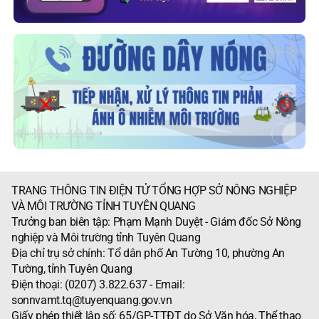
TRANG THÔNG TIN ĐIỆN TỬ TỔNG HỢP SỞ NÔNG NGHIỆP
VÀ MÔI TRƯỜNG TỈNH TUYÊN QUANG
Trưởng ban biên tập: Phạm Mạnh Duyệt - Giám đốc Sở Nông
nghiệp và Môi trường tỉnh Tuyên Quang
Địa chỉ trụ sở chính: Tổ dân phố An Tường 10, phường An
Tường, tỉnh Tuyên Quang
Điện thoại: (0207) 3.822.637 - Email:
sonnvamt.tq@tuyenquang.gov.vn
Giấy phép thiết lập số: 65/GP-TTĐT do Sở Văn hóa, Thể thao