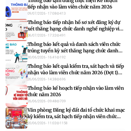
Thông báo tạm dừng thực hiện Kế hoạch
tiếp nhận vào làm viên chức năm 2026
09/07/2026 - 17:08
413
Thông báo tiếp nhận hồ sơ xét đăng ký dự
xét thăng hạng chức danh nghề nghiệp viên
chức
06/07/2026 - 17:32
491
Thông báo kết quả và danh sách viên chức
trúng tuyển kỳ xét thăng hạng chức danh
nghề nghiệp viên chức của Văn phòng đăng
30/06/2026 - 16:41
192
ký đất đai năm 2026
Thông báo kết quả kiểm tra, sát hạch và tiếp
nhận vào làm viên chức năm 2026 (Đợt 1)
của Văn phòng Đăng ký đất đai
26/06/2026 - 14:38
696
Thông báo kế hoạch tiếp nhận vào làm viên
chức năm 2026
26/06/2026 - 09:48
709
Văn phòng Đăng ký đất đai tổ chức khai mạc
kỳ kiểm tra, sát hạch tiếp nhận viên chức
năm 2026 (đợt 1)
20/06/2026 - 11:02
1158