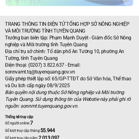
TRANG THÔNG TIN ĐIỆN TỬ TỔNG HỢP SỞ NÔNG NGHIỆP
VÀ MÔI TRƯỜNG TỈNH TUYÊN QUANG
Trưởng ban biên tập: Phạm Mạnh Duyệt - Giám đốc Sở Nông
nghiệp và Môi trường tỉnh Tuyên Quang
Địa chỉ trụ sở chính: Tổ dân phố An Tường 10, phường An
Tường, tỉnh Tuyên Quang
Điện thoại: (0207) 3.822.637 - Email:
sonnvamt.tq@tuyenquang.gov.vn
Giấy phép thiết lập số: 65/GP-TTĐT do Sở Văn hóa, Thể thao
và Du lịch cấp ngày 08/9/2025
Bản quyền nội dung thuộc Sở Nông nghiệp và Môi trường
Tuyên Quang. Sử dụng thông tin của Webstie này phải ghi rõ
nguồn: sonnmt.tuyenquang.gov.vn.
Thống kê truy cập
7
Số người online:
55.944
Số lượt truy cập tháng:
2.013.097
Số lượt truy cập năm: