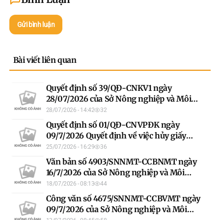
Gửi bình luận
Bài viết liên quan
Quyết định số 39/QĐ-CNKV1 ngày
28/07/2026 của Sở Nông nghiệp và Môi
trường Quyết định về việc hủy GCN số phát
28/07/2026 - 14:42
32
hành BA 773434 ông Đỗ Đình Mai- Đông
Quyết định số 01/QĐ-CNVPĐK ngày
Thọ
09/7/2026 Quyết định về việc hủy giấy
chứng nhận QSD đất số vào sổ cấp GCN
25/07/2026 - 16:29
36
00106/QSDĐ của ông Hoàng Văn Đệnh
Văn bản số 4903/SNNMT-CCBNMT ngày
16/7/2026 của Sở Nông nghiệp và Môi
trường V/v tăng cường công tác bảo vệ môi
18/07/2026 - 08:13
44
trường đối với các cơ sở sản xuất trong khu
Công văn số 4675/SNNMT-CCBVMT ngày
công nghiệp, khu kinh tế
09/7/2026 của Sở Nông nghiệp và Môi