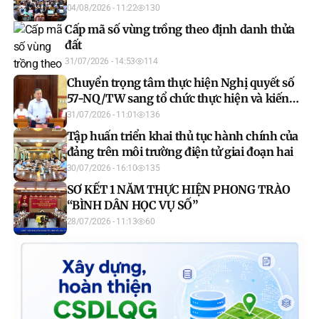
2026
04/08/2026 - 11:22
130
Cấp mã số vùng trồng theo định danh thửa
đất
31/07/2026 - 14:53
114
Chuyển trọng tâm thực hiện Nghị quyết số
57-NQ/TW sang tổ chức thực hiện và kiến
tạo kết quả
31/07/2026 - 11:01
136
Tập huấn triển khai thủ tục hành chính của
đảng trên môi trường điện tử giai đoạn hai
30/07/2026 - 16:10
135
SƠ KẾT 1 NĂM THỰC HIỆN PHONG TRÀO
“BÌNH DÂN HỌC VỤ SỐ”
28/07/2026 - 11:13
60