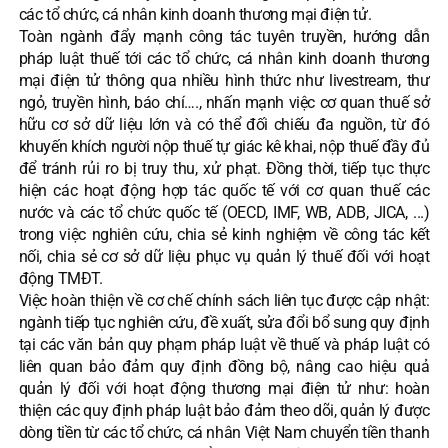
các tổ chức, cá nhân kinh doanh thương mại điện tử.
Toàn ngành đẩy mạnh công tác tuyên truyền, hướng dẫn
pháp luật thuế tới các tổ chức, cá nhân kinh doanh thương
mại điện tử thông qua nhiều hình thức như livestream, thư
ngỏ, truyền hình, báo chí…., nhấn mạnh việc cơ quan thuế sở
hữu cơ sở dữ liệu lớn và có thể đối chiếu đa nguồn, từ đó
khuyến khích người nộp thuế tự giác kê khai, nộp thuế đầy đủ
để tránh rủi ro bị truy thu, xử phạt. Đồng thời, tiếp tục thực
hiện các hoạt động hợp tác quốc tế với cơ quan thuế các
nước và các tổ chức quốc tế (OECD, IMF, WB, ADB, JICA, ...)
trong việc nghiên cứu, chia sẻ kinh nghiệm về công tác kết
nối, chia sẻ cơ sở dữ liệu phục vụ quản lý thuế đối với hoạt
động TMĐT.
Việc hoàn thiện về cơ chế chính sách liên tục được cập nhật:
ngành tiếp tục nghiên cứu, đề xuất, sửa đổi bổ sung quy định
tại các văn bản quy phạm pháp luật về thuế và pháp luật có
liên quan bảo đảm quy định đồng bộ, nâng cao hiệu quả
quản lý đối với hoạt động thương mại điện tử như: hoàn
thiện các quy định pháp luật bảo đảm theo dõi, quản lý được
dòng tiền từ các tổ chức, cá nhân Việt Nam chuyển tiền thanh