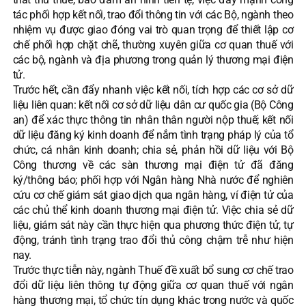
tác phối hợp kết nối, trao đổi thông tin với các Bộ, ngành theo
nhiệm vụ được giao đóng vai trò quan trọng để thiết lập cơ
chế phối hợp chặt chẽ, thường xuyên giữa cơ quan thuế với
các bộ, ngành và địa phương trong quản lý thương mại điện
tử.
Trước hết, cần đẩy nhanh việc kết nối, tích hợp các cơ sở dữ
liệu liên quan: kết nối cơ sở dữ liệu dân cư quốc gia (Bộ Công
an) để xác thực thông tin nhân thân người nộp thuế; kết nối
dữ liệu đăng ký kinh doanh để nắm tình trạng pháp lý của tổ
chức, cá nhân kinh doanh; chia sẻ, phản hồi dữ liệu với Bộ
Công thương về các sàn thương mại điện tử đã đăng
ký/thông báo; phối hợp với Ngân hàng Nhà nước để nghiên
cứu cơ chế giám sát giao dịch qua ngân hàng, ví điện tử của
các chủ thể kinh doanh thương mại điện tử. Việc chia sẻ dữ
liệu, giám sát này cần thực hiện qua phương thức điện tử, tự
động, tránh tình trạng trao đổi thủ công chậm trễ như hiện
nay.
Trước thực tiễn này, ngành Thuế đề xuất bổ sung cơ chế trao
đổi dữ liệu liên thông tự động giữa cơ quan thuế với ngân
hàng thương mại, tổ chức tín dụng khác trong nước và quốc