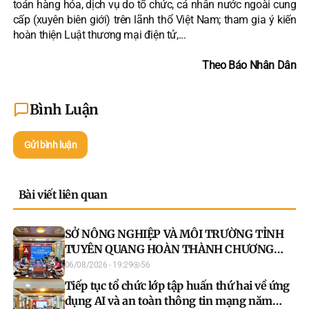
toán hàng hóa, dịch vụ do tổ chức, cá nhân nước ngoài cung
cấp (xuyên biên giới) trên lãnh thổ Việt Nam; tham gia ý kiến
hoàn thiện Luật thương mại điện tử,...
Theo Báo Nhân Dân
Bình Luận
Gửi bình luận
Bài viết liên quan
SỞ NÔNG NGHIỆP VÀ MÔI TRƯỜNG TỈNH
TUYÊN QUANG HOÀN THÀNH CHƯƠNG
TRÌNH TẬP HUẤN ỨNG DỤNG AI VÀ AN
06/08/2026 - 19:29
56
TOÀN THÔNG TIN MẠNG NĂM 2026
Tiếp tục tổ chức lớp tập huấn thứ hai về ứng
dụng AI và an toàn thông tin mạng năm