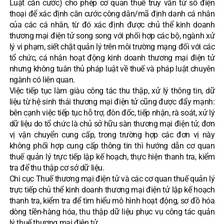
Luật căn cước) cho phép cơ quan thuế truy vấn từ số điện
thoại để xác định căn cước công dân/mã định danh cá nhân
của các cá nhân, từ đó xác định được chủ thể kinh doanh
thương mại điện tử song song với phối hợp các bộ, ngành xử
lý vi phạm, siết chặt quản lý trên môi trường mạng đối với các
tổ chức, cá nhân hoạt động kinh doanh thương mại điện tử
nhưng không tuân thủ pháp luật về thuế và pháp luật chuyên
ngành có liên quan.
Việc tiếp tục làm giàu công tác thu thập, xử lý thông tin, dữ
liệu từ hệ sinh thái thương mại điện tử cũng được đẩy mạnh:
bên cạnh việc tiếp tục hỗ trợ, đôn đốc, tiếp nhận, rà soát, xử lý
dữ liệu do tổ chức là chủ sở hữu sàn thương mại điện tử, đơn
vị vận chuyển cung cấp, trong trường hợp các đơn vị này
không phối hợp cung cấp thông tin thì hướng dẫn cơ quan
thuế quản lý trực tiếp lập kế hoạch, thực hiện thanh tra, kiểm
tra để thu thập cơ sở dữ liệu.
Chi cục Thuế thương mại điện tử và các cơ quan thuế quản lý
trực tiếp chủ thể kinh doanh thương mại điện tử lập kế hoạch
thanh tra, kiểm tra để tìm hiểu mô hình hoạt động, sơ đồ hóa
dòng tiền-hàng hóa, thu thập dữ liệu phục vụ công tác quản
lý thuế thương mại điện tử.