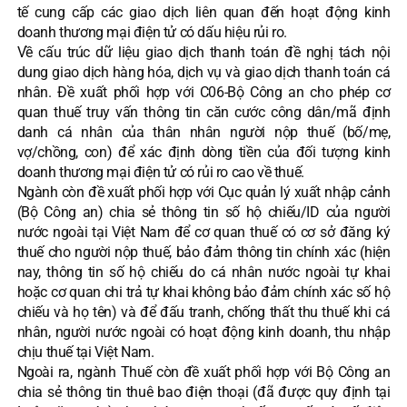
tế cung cấp các giao dịch liên quan đến hoạt động kinh
doanh thương mại điện tử có dấu hiệu rủi ro.
Về cấu trúc dữ liệu giao dịch thanh toán đề nghị tách nội
dung giao dịch hàng hóa, dịch vụ và giao dịch thanh toán cá
nhân. Đề xuất phối hợp với C06-Bộ Công an cho phép cơ
quan thuế truy vấn thông tin căn cước công dân/mã định
danh cá nhân của thân nhân người nộp thuế (bố/mẹ,
vợ/chồng, con) để xác định dòng tiền của đối tượng kinh
doanh thương mại điện tử có rủi ro cao về thuế.
Ngành còn đề xuất phối hợp với Cục quản lý xuất nhập cảnh
(Bộ Công an) chia sẻ thông tin số hộ chiếu/ID của người
nước ngoài tại Việt Nam để cơ quan thuế có cơ sở đăng ký
thuế cho người nộp thuế, bảo đảm thông tin chính xác (hiện
nay, thông tin số hộ chiếu do cá nhân nước ngoài tự khai
hoặc cơ quan chi trả tự khai không bảo đảm chính xác số hộ
chiếu và họ tên) và để đấu tranh, chống thất thu thuế khi cá
nhân, người nước ngoài có hoạt động kinh doanh, thu nhập
chịu thuế tại Việt Nam.
Ngoài ra, ngành Thuế còn đề xuất phối hợp với Bộ Công an
chia sẻ thông tin thuê bao điện thoại (đã được quy định tại