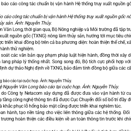
o cáo công tác chuẩn bị vận hành Hệ thống truy xuất nguồn gốc n
ủy sản. Ảnh: Nguyễn Thủy.
Văn Long, thời gian qua, Bộ Nông nghiệp và Môi trường đã tập tr
 xuất nguồn gốc (TXNG) nông lâm thủy sản, hướng tới mục tiêu chí
 triển khai đồng bộ trên cả ba phương diện: hoàn thiện thể chế, x
n hành thử nghiệm.
à soát các văn bản quy phạm pháp luật hiện hành, đồng thời xây 
ang pháp lý thống nhất. Song song đó, Bộ tích cực phối hợp với
 định dự thảo Nghị định về TXNG, bảo đảm tính đồng bộ giữa các c
ệ Nguyễn Văn Long báo cáo tại cuộc họp. Ảnh: Nguyễn Thủy.
NG do Công ty Netacom xây dựng đã được đưa vào vận hành từ c
Hạ tầng công nghệ thông tin đã được Cục Chuyển đổi số bố trí đầy 
 và khắc phục lỗ hổng bảo mật cũng được triển khai nghiêm túc.
an hành, tạo nền tảng cho việc liên thông giữa các hệ thống. Đối 
ương hoàn thiện các điều kiện về an toàn thông tin trước khi chí