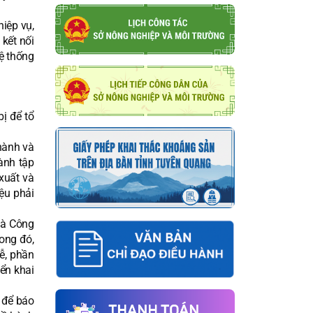
hiệp vụ,
kết nối
ệ thống
ị để tổ
 hành và
ành tập
xuất và
iệu phải
và Công
rong đó,
lễ, phần
iển khai
i để báo