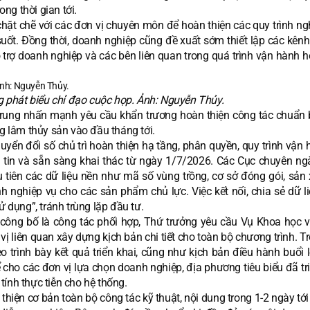
ong thời gian tới.
 chặt chẽ với các đơn vị chuyên môn để hoàn thiện các quy trình ng
t. Đồng thời, doanh nghiệp cũng đề xuất sớm thiết lập các kênh 
trợ doanh nghiệp và các bên liên quan trong quá trình vận hành h
 phát biểu chỉ đạo cuộc họp. Ảnh: Nguyễn Thủy.
Trung nhấn mạnh yêu cầu khẩn trương hoàn thiện công tác chuẩn b
 lâm thủy sản vào đầu tháng tới.
uyển đổi số chủ trì hoàn thiện hạ tầng, phân quyền, quy trình vận
tin và sẵn sàng khai thác từ ngày 1/7/2026. Các Cục chuyên ng
 tiên các dữ liệu nền như mã số vùng trồng, cơ sở đóng gói, sản 
nh nghiệp vụ cho các sản phẩm chủ lực. Việc kết nối, chia sẻ dữ l
ử dụng”, tránh trùng lặp đầu tư.
công bố là công tác phối hợp, Thứ trưởng yêu cầu Vụ Khoa học 
vị liên quan xây dựng kịch bản chi tiết cho toàn bộ chương trình. T
eo trình bày kết quả triển khai, cũng như kịch bản điều hành buổi 
 cho các đơn vị lựa chọn doanh nghiệp, địa phương tiêu biểu đã tr
 tính thực tiễn cho hệ thống.
hiện cơ bản toàn bộ công tác kỹ thuật, nội dung trong 1-2 ngày tớ