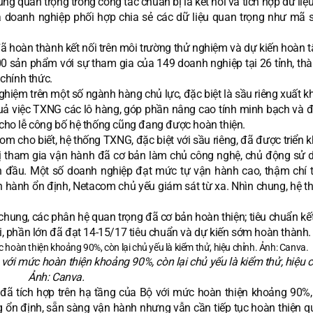
 quan trọng trong công tác chuẩn bị là kết nối và tích hợp dữ liệ
 doanh nghiệp phối hợp chia sẻ các dữ liệu quan trọng như mã 
ã hoàn thành kết nối trên môi trường thử nghiệm và dự kiến hoàn t
 sản phẩm với sự tham gia của 149 doanh nghiệp tại 26 tỉnh, thà
chính thức.
ghiệm trên một số ngành hàng chủ lực, đặc biệt là sầu riêng xuất k
quả việc TXNG các lô hàng, góp phần nâng cao tính minh bạch và 
ị cho lễ công bố hệ thống cũng đang được hoàn thiện.
m cho biết, hệ thống TXNG, đặc biệt với sầu riêng, đã được triển 
vị tham gia vận hành đã cơ bản làm chủ công nghệ, chủ động sử 
n đầu. Một số doanh nghiệp đạt mức tự vận hành cao, thậm chí 
n hành ổn định, Netacom chủ yếu giám sát từ xa. Nhìn chung, hệ t
 chung, các phân hệ quan trọng đã cơ bản hoàn thiện; tiêu chuẩn kế
ối, phần lớn đã đạt 14-15/17 tiêu chuẩn và dự kiến sớm hoàn thành.
với mức hoàn thiện khoảng 90%, còn lại chủ yếu là kiểm thử, hiệu c
Ảnh: Canva.
đã tích hợp trên hạ tầng của Bộ với mức hoàn thiện khoảng 90%, 
g ổn định, sẵn sàng vận hành nhưng vẫn cần tiếp tục hoàn thiện qu