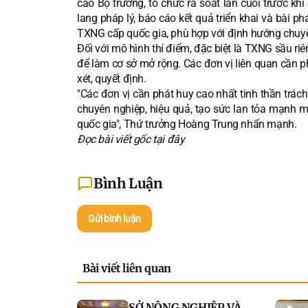
cáo Bộ trưởng, tổ chức rà soát lần cuối trước kh
lang pháp lý, báo cáo kết quả triển khai và bài phá
TXNG cấp quốc gia, phù hợp với định hướng chuyể
Đối với mô hình thí điểm, đặc biệt là TXNG sầu ri
để làm cơ sở mở rộng. Các đơn vị liên quan cần 
xét, quyết định.
"Các đơn vị cần phát huy cao nhất tinh thần trá
chuyên nghiệp, hiệu quả, tạo sức lan tỏa mạnh 
quốc gia", Thứ trưởng Hoàng Trung nhấn mạnh.
Đọc bài viết gốc tại
đây
Bình Luận
Gửi bình luận
Bài viết liên quan
SỞ NÔNG NGHIỆP VÀ