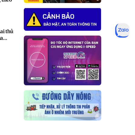
ai thủ
ủa
ường
hai