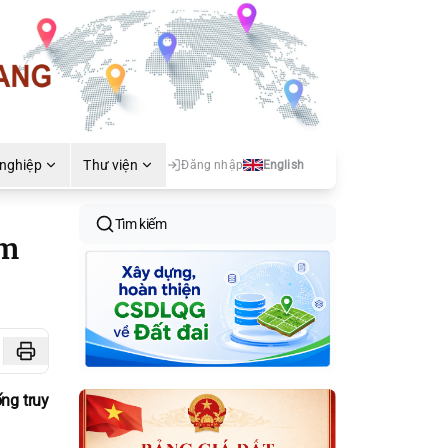
 nghiệp
Thư viện
Đăng nhập
English
Tìm kiếm
âm
ng truy