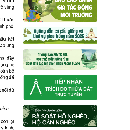
u. Bộ đã
số vùng
ất trước
nh phố,
hẩu. Kết
đáp ứng
khai đầy
dụng hệ
toàn bộ
hống đã
t nối dữ
hỉnh.
còn lại
y trình,