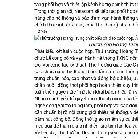
tăng phối hợp và thiết lập kênh hỗ trợ chính thức tr
Trong thời gian tới, Netacom sẽ tiếp tục phối hợp
nâng cấp hệ thống và bảo đảm vận hành thông suố
chính thức (như đầu số, email hệ thống) nhằm hỗ 
TXNG.
Thứ trưởng Hoàng Trung
Phát biểu kết luận cuộc họp, Thứ trưởng Hoàng 
chức Lễ công bố và vận hành Hệ thống TXNG nông
Đối với công tác kỹ thuật, Thứ trưởng giao Cục Ch
các chức năng hệ thống, bảo đảm an toàn thông 
trung chuẩn hóa, cập nhật và đồng bộ dữ liệu, ưu
chăn nuôi; đồng thời phối hợp hoàn thiện quy trì
tuân thủ nguyên tắc “một lần khai báo, nhiều lần s
Nhấn mạnh yếu tố quyết định thành công của lễ 
nghệ đóng vai trò trung tâm, phối hợp với các đơn 
cần chuẩn bị rõ nội dung giới thiệu hệ thống, vid
bấm nút công bố. Đồng thời, giao nhiệm vụ cụ thể
hiệu quả để tham gia trình diễn, tạo tính lan tỏa và
Về tiến độ, Thứ trưởng Hoàng Trung yêu cầu hoàn t