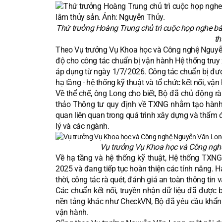
Thứ trưởng Hoàng Trung chủ trì cuộc họp nghe bá
th
Theo Vụ trưởng Vụ Khoa học và Công nghệ Nguyễn 
độ cho công tác chuẩn bị vận hành Hệ thống truy
áp dụng từ ngày 1/7/2026. Công tác chuẩn bị được
hạ tầng - hệ thống kỹ thuật và tổ chức kết nối, vậ
Về thể chế, ông Long cho biết, Bộ đã chủ động r
thảo Thông tư quy định về TXNG nhằm tạo hành l
quan liên quan trong quá trình xây dựng và thẩm
lý và các ngành.
Vụ trưởng Vụ Khoa học và Công ngh
Về hạ tầng và hệ thống kỹ thuật, Hệ thống TX
2025 và đang tiếp tục hoàn thiện các tính năng. 
thời, công tác rà quét, đánh giá an toàn thông tin
Các chuẩn kết nối, truyền nhận dữ liệu đã được b
nền tảng khác như CheckVN, Bộ đã yêu cầu khẩn tr
vận hành.