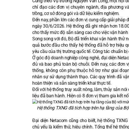
Cũng theo Vụ trưởng Nguyễn Văn Long, một nội dung
chỉ đạo các đơn vị chuyên ngành, địa phương và
trồng, cơ sở đóng gói và dữ liệu kiểm nghiệm.
Đến nay, phần lớn các đơn vị cung cấp giải pháp đ
ngày 30/6/2026. Hệ thống đã ghi nhận hơn 18.000
cho thấy mức độ sẵn sàng cao cho việc vận hành 
Song song với đó, Bộ đã triển khai vận hành thử n
quả bước đầu cho thấy hệ thống đã hỗ trợ hiệu 
yêu cầu của thị trường quốc tế. Công tác chuẩn b
Ở góc độ doanh nghiệp công nghệ, đại diện Netaco
đủ và bao phủ toàn bộ chuỗi. Đến nay, các đơn 
thống, không còn phụ thuộc hỗ trợ như giai đoạ
nhân sự sử dụng thành thạo. Các quy trình đã vậ
hoàn thiện và sẵn sàng triển khai thực tế.
Đối với hệ thống truy xuất nông, lâm, thủy sản nói
liệu đã ban hành. Hiện có 8 đơn vị tham gia kết n
Hệ thống TXNG đã tích hợp trên hạ tầng của Bộ 
Đại diện Netacom cũng cho biết, hệ thống TXNG 
chủ yếu là kiểm thử, hiệu chỉnh. Tổng thể hệ thốn