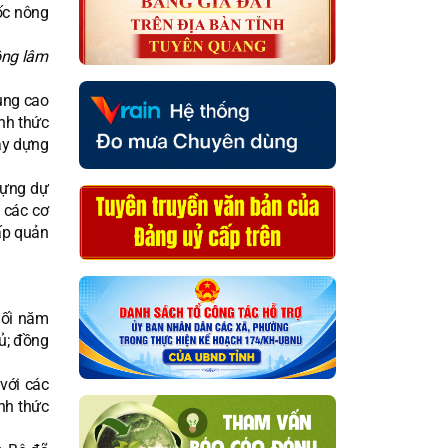
ông lâm
ung cao
nh thức
ây dựng
dựng dự
 các cơ
ấp quản
uối năm
đủ; đồng
với các
nh thức