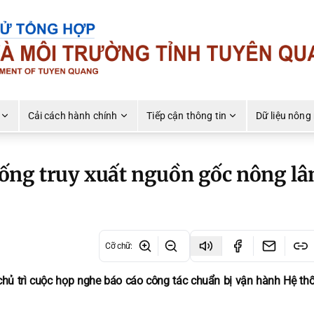
Cải cách hành chính
Tiếp cận thông tin
Dữ liệu nông
ống truy xuất nguồn gốc nông l
Cỡ chữ
:
chủ trì cuộc họp nghe báo cáo công tác chuẩn bị vận hành Hệ thố