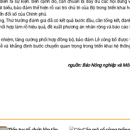
i diễn ra sự kiện. Bên cạnh đó, cần chuẩn bị đầy đủ các nội dung 
t biểu, bảo đảm thể hiện rõ vai trò chủ trì của Bộ trong triển khai 
n đổi số của Chính phủ.
êng, Thứ trưởng đánh giá đã có kết quả bước đầu, cần tổng kết, đán
phối hợp làm rõ hiệu quả, đề xuất phương án nhân rộng và báo cáo
ch nhiệm, tăng cường phối hợp đồng bộ, bảo đảm Lễ công bố được 
mẽ và khẳng định bước chuyển quan trọng trong triển khai hệ thố
nguồn: Báo Nông nghiệp và Môi
Tiếp tục tổ chức lớp tập
Cấp mã số vùng trồng