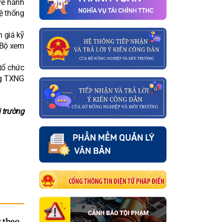
về hành
hệ thống
h giá kỹ
 Bộ xem
tổ chức
ng TXNG
 trường
 theo