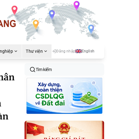
 nghiệp
Thư viện
Đăng nhập
English
Tìm kiếm
nhân
n
àn