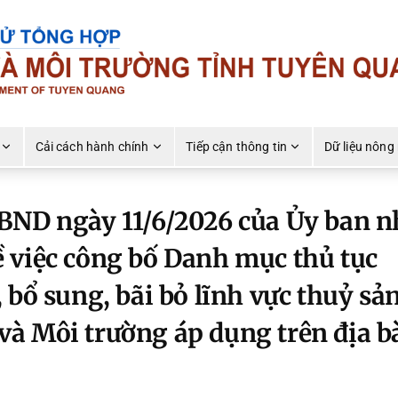
Cải cách hành chính
Tiếp cận thông tin
Dữ liệu nông
BND ngày 11/6/2026 của Ủy ban 
 việc công bố Danh mục thủ tục
 bổ sung, bãi bỏ lĩnh vực thuỷ sả
à Môi trường áp dụng trên địa b