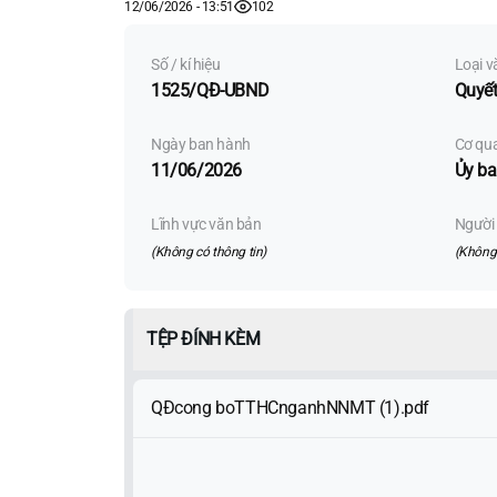
12/06/2026 - 13:51
102
Số / kí hiệu
Loại v
1525/QĐ-UBND
Quyết
Ngày ban hành
Cơ qu
11/06/2026
Ủy ba
Lĩnh vực văn bản
Người 
(Không có thông tin)
(Không 
TỆP ĐÍNH KÈM
QĐcong boTTHCnganhNNMT (1).pdf