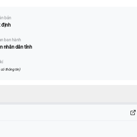
ăn bản
 định
an ban hành
n nhân dân tỉnh
kí
có thông tin)