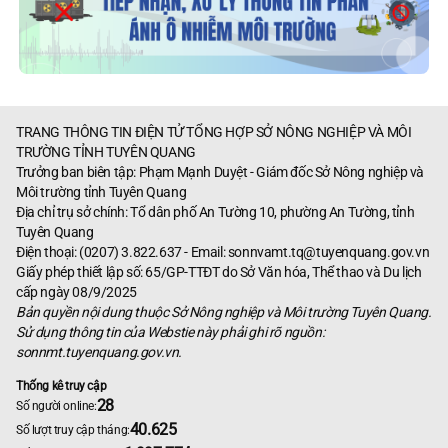
TRANG THÔNG TIN ĐIỆN TỬ TỔNG HỢP SỞ NÔNG NGHIỆP VÀ MÔI
TRƯỜNG TỈNH TUYÊN QUANG
Trưởng ban biên tập: Phạm Mạnh Duyệt - Giám đốc Sở Nông nghiệp và
Môi trường tỉnh Tuyên Quang
Địa chỉ trụ sở chính: Tổ dân phố An Tường 10, phường An Tường, tỉnh
Tuyên Quang
Điện thoại: (0207) 3.822.637 - Email:
sonnvamt.tq@tuyenquang.gov.vn
Giấy phép thiết lập số: 65/GP-TTĐT do Sở Văn hóa, Thể thao và Du lịch
cấp ngày 08/9/2025
Bản quyền nội dung thuộc Sở Nông nghiệp và Môi trường Tuyên Quang.
Sử dụng thông tin của Webstie này phải ghi rõ nguồn:
sonnmt.tuyenquang.gov.vn.
Thống kê truy cập
28
Số người online:
40.625
Số lượt truy cập tháng: