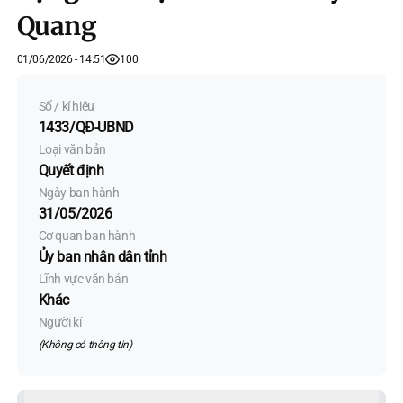
Quang
01/06/2026 - 14:51
100
Số / kí hiệu
1433/QĐ-UBND
Loại văn bản
Quyết định
Ngày ban hành
31/05/2026
Cơ quan ban hành
Ủy ban nhân dân tỉnh
Lĩnh vực văn bản
Khác
Người kí
(Không có thông tin)