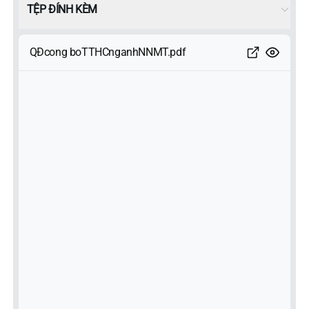
TỆP ĐÍNH KÈM
QĐcong boTTHCnganhNNMT.pdf