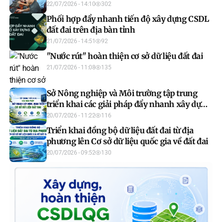
quốc gia về đất đai
22/07/2026 - 14:10
302
Phối hợp đẩy nhanh tiến độ xây dựng CSDL
đất đai trên địa bàn tỉnh
21/07/2026 - 14:51
92
"Nước rút" hoàn thiện cơ sở dữ liệu đất đai
21/07/2026 - 11:08
135
Sở Nông nghiệp và Môi trường tập trung
triển khai các giải pháp đẩy nhanh xây dựng,
hoàn thiện cơ sở dữ liệu đất đai
20/07/2026 - 11:22
116
Triển khai đồng bộ dữ liệu đất đai từ địa
phương lên Cơ sở dữ liệu quốc gia về đất đai
20/07/2026 - 09:52
130