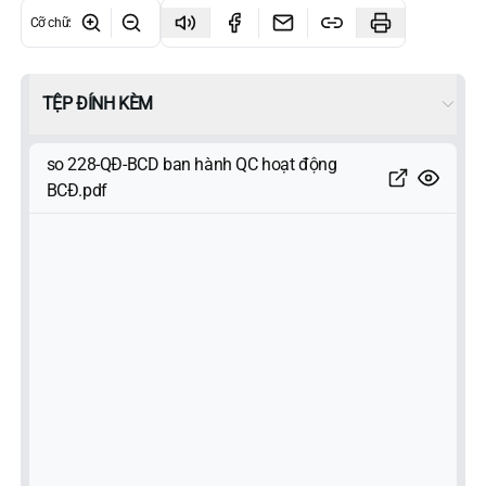
Cỡ chữ
:
TỆP ĐÍNH KÈM
so 228-QĐ-BCD ban hành QC hoạt động
BCĐ.pdf