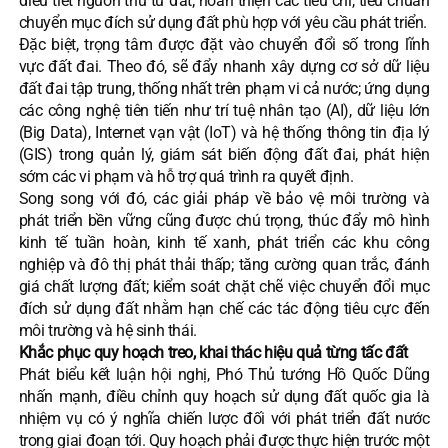
điều tiết nguồn thu từ đất; hoàn thiện các tiêu chí, tiêu chuẩn
chuyển mục đích sử dụng đất phù hợp với yêu cầu phát triển.
Đặc biệt, trọng tâm được đặt vào chuyển đổi số trong lĩnh
vực đất đai. Theo đó, sẽ đẩy nhanh xây dựng cơ sở dữ liệu
đất đai tập trung, thống nhất trên phạm vi cả nước; ứng dụng
các công nghệ tiên tiến như trí tuệ nhân tạo (AI), dữ liệu lớn
(Big Data), Internet vạn vật (IoT) và hệ thống thông tin địa lý
(GIS) trong quản lý, giám sát biến động đất đai, phát hiện
sớm các vi phạm và hỗ trợ quá trình ra quyết định.
Song song với đó, các giải pháp về bảo vệ môi trường và
phát triển bền vững cũng được chú trọng, thúc đẩy mô hình
kinh tế tuần hoàn, kinh tế xanh, phát triển các khu công
nghiệp và đô thị phát thải thấp; tăng cường quan trắc, đánh
giá chất lượng đất; kiểm soát chặt chẽ việc chuyển đổi mục
đích sử dụng đất nhằm hạn chế các tác động tiêu cực đến
môi trường và hệ sinh thái.
Khắc phục quy hoạch treo, khai thác hiệu quả từng tấc đất
Phát biểu kết luận hội nghị, Phó Thủ tướng Hồ Quốc Dũng
nhấn mạnh, điều chỉnh quy hoạch sử dụng đất quốc gia là
nhiệm vụ có ý nghĩa chiến lược đối với phát triển đất nước
trong giai đoạn tới. Quy hoạch phải được thực hiện trước một