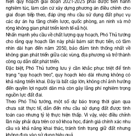
hiện quy hoạch giai đoạn 2021-2025 phải được tiến hành
nghiêm túc, làm căn cứ xây dựng phương án điều chỉnh cho
giai đoạn tiếp theo, đáp ứng nhu cầu sử dụng đất phục vụ
các dự án hạ tầng chiến lược, quốc phòng, an ninh và mở
rộng không gian phát triển kinh tế-xã hội.
Nhấn mạnh yêu cầu về chất lượng quy hoạch, Phó Thủ tướng
cho rằng quy hoạch lần này phải bám sát thực tiễn, có tầm
nhìn dài hạn đến năm 2050, bảo đảm tính thống nhất về
không gian phát triển giữa các vùng, địa phương và trở thành
công cụ dẫn dắt phát triển.
Đặc biệt, Phó Thủ tướng lưu ý cần khắc phục triệt để tình
trạng “quy hoạch treo”, quy hoạch kéo dài nhưng không có
khả năng triển khai. Đây là bất cập lớn, không chỉ ảnh hưởng
đến quyền lợi người dân mà còn gây lãng phí nghiêm trọng
nguồn lực đất đai.
Theo Phó Thủ tướng, một số dự báo trong thời gian qua
chưa sát thực tế, dẫn đến nhu cầu sử dụng đất được tính
toán cao nhưng tỷ lệ thực hiện thấp. Vì vậy, việc điều chỉnh
lần này phải dựa trên cơ sở khoa học, đánh giá chính xác nhu
cầu và khả năng khai thác, tránh tình trạng giữ đất nhưng
không đưa vào sử dụng hiệu quả.