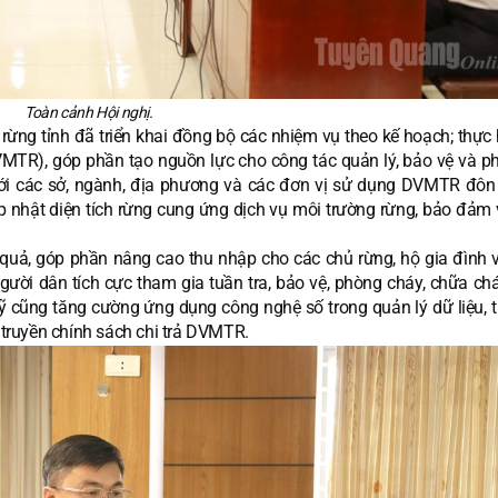
Toàn cảnh Hội nghị.
rừng tỉnh đã triển khai đồng bộ các nhiệm vụ theo kế hoạch; thực 
DVMTR), góp phần tạo nguồn lực cho công tác quản lý, bảo vệ và ph
với các sở, ngành, địa phương và các đơn vị sử dụng DVMTR đôn
cập nhật diện tích rừng cung ứng dịch vụ môi trường rừng, bảo đảm 
 quả, góp phần nâng cao thu nhập cho các chủ rừng, hộ gia đình 
ười dân tích cực tham gia tuần tra, bảo vệ, phòng cháy, chữa chá
ỹ cũng tăng cường ứng dụng công nghệ số trong quản lý dữ liệu, t
n truyền chính sách chi trả DVMTR.