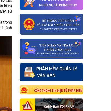
báo cáo
n trí và
quyền sử
à trồng
n thành