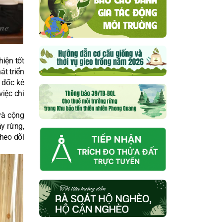
hiện tốt
át triển
 đốc kê
việc chi
và cộng
y rừng,
heo dõi