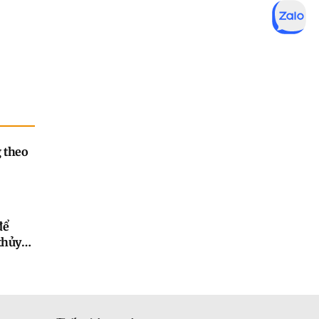
 theo
để
thủy