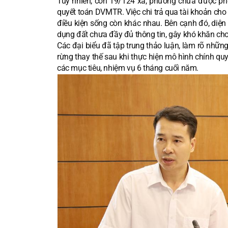
Tuy nhiên, còn 19/124 xã, phường chưa được ph
quyết toán DVMTR. Việc chi trả qua tài khoản cho 
điều kiện sống còn khác nhau. Bên cạnh đó, diện 
dụng đất chưa đầy đủ thông tin, gây khó khăn cho c
Các đại biểu đã tập trung thảo luận, làm rõ nhữn
rừng thay thế sau khi thực hiện mô hình chính qu
các mục tiêu, nhiệm vụ 6 tháng cuối năm.