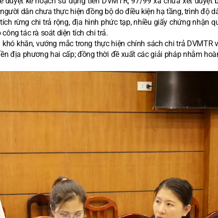
ê duyệt kế hoạch sử dụng tiền DVMTR; 97/99 xã chưa xét duyệt 
người dân chưa thực hiện đồng bộ do điều kiện hạ tầng, trình độ dâ
tích rừng chi trả rộng, địa hình phức tạp, nhiều giấy chứng nhận 
ông tác rà soát diện tích chi trả.
g khó khăn, vướng mắc trong thực hiện chính sách chi trả DVMTR v
yền địa phương hai cấp; đồng thời đề xuất các giải pháp nhằm hoà