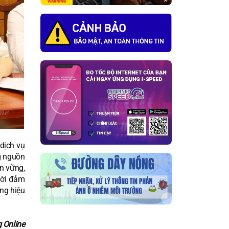
dịch vụ
ng nguồn
n vững,
hời đảm
ụng hiệu
 Online