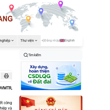
 nghiệp
Thư viện
Đăng nhập
English
Tìm kiếm
 DVMTR,
ết công
hiệp và