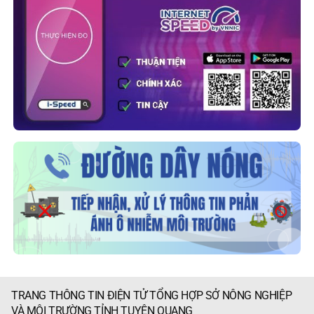
TRANG THÔNG TIN ĐIỆN TỬ TỔNG HỢP SỞ NÔNG NGHIỆP
VÀ MÔI TRƯỜNG TỈNH TUYÊN QUANG