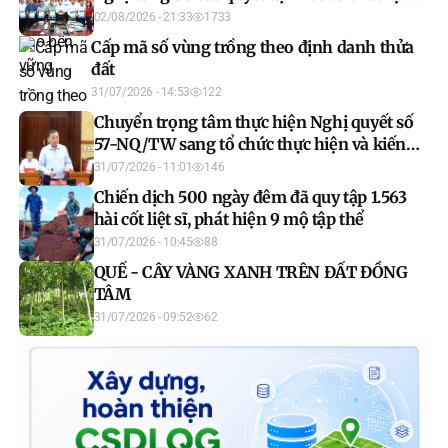
đơn vị sự nghiệp công lập và bổ nhiệm lãnh
02/08/2026 - 21:33
1733
đạo đơn vị sau sáp nhập
Cấp mã số vùng trồng theo định danh thửa
đất
31/07/2026 - 14:53
122
Chuyển trọng tâm thực hiện Nghị quyết số
57-NQ/TW sang tổ chức thực hiện và kiến
tạo kết quả
31/07/2026 - 11:01
146
Chiến dịch 500 ngày đêm đã quy tập 1.563
hài cốt liệt sĩ, phát hiện 9 mộ tập thể
31/07/2026 - 10:45
88
QUẾ - CÂY VÀNG XANH TRÊN ĐẤT ĐỒNG
TÂM
31/07/2026 - 09:52
62