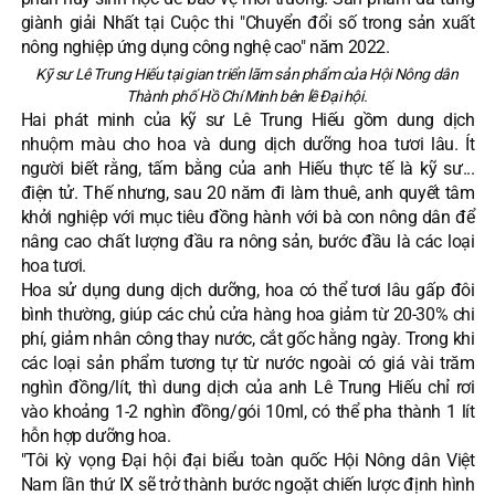
giành giải Nhất tại Cuộc thi "Chuyển đổi số trong sản xuất
nông nghiệp ứng dụng công nghệ cao" năm 2022.
Kỹ sư Lê Trung Hiếu tại gian triển lãm sản phẩm của Hội Nông dân
Thành phố Hồ Chí Minh bên lề Đại hội.
Hai phát minh của kỹ sư Lê Trung Hiếu gồm dung dịch
nhuộm màu cho hoa và dung dịch dưỡng hoa tươi lâu. Ít
người biết rằng, tấm bằng của anh Hiếu thực tế là kỹ sư...
điện tử. Thế nhưng, sau 20 năm đi làm thuê, anh quyết tâm
khởi nghiệp với mục tiêu đồng hành với bà con nông dân để
nâng cao chất lượng đầu ra nông sản, bước đầu là các loại
hoa tươi.
Hoa sử dụng dung dịch dưỡng, hoa có thể tươi lâu gấp đôi
bình thường, giúp các chủ cửa hàng hoa giảm từ 20-30% chi
phí, giảm nhân công thay nước, cắt gốc hằng ngày. Trong khi
các loại sản phẩm tương tự từ nước ngoài có giá vài trăm
nghìn đồng/lít, thì dung dịch của anh Lê Trung Hiếu chỉ rơi
vào khoảng 1-2 nghìn đồng/gói 10ml, có thể pha thành 1 lít
hỗn hợp dưỡng hoa.
"Tôi kỳ vọng Đại hội đại biểu toàn quốc Hội Nông dân Việt
Nam lần thứ IX sẽ trở thành bước ngoặt chiến lược định hình