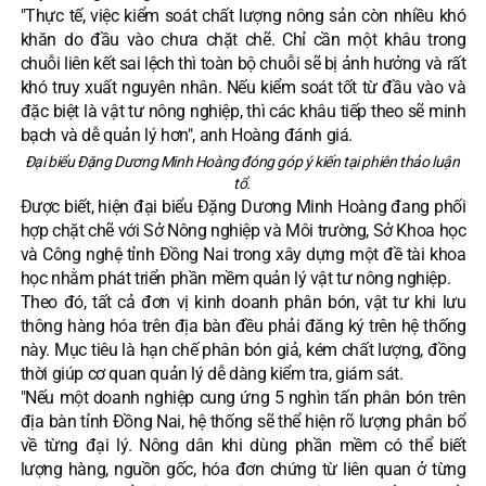
"Thực tế, việc kiểm soát chất lượng nông sản còn nhiều khó
khăn do đầu vào chưa chặt chẽ. Chỉ cần một khâu trong
chuỗi liên kết sai lệch thì toàn bộ chuỗi sẽ bị ảnh hưởng và rất
khó truy xuất nguyên nhân. Nếu kiểm soát tốt từ đầu vào và
đặc biệt là vật tư nông nghiệp, thì các khâu tiếp theo sẽ minh
bạch và dễ quản lý hơn", anh Hoàng đánh giá.
Đại biểu Đặng Dương Minh Hoàng đóng góp ý kiến tại phiên thảo luận
tổ.
Được biết, hiện đại biểu Đặng Dương Minh Hoàng đang phối
hợp chặt chẽ với Sở Nông nghiệp và Môi trường, Sở Khoa học
và Công nghệ tỉnh Đồng Nai trong xây dựng một đề tài khoa
học nhằm phát triển phần mềm quản lý vật tư nông nghiệp.
Theo đó, tất cả đơn vị kinh doanh phân bón, vật tư khi lưu
thông hàng hóa trên địa bàn đều phải đăng ký trên hệ thống
này. Mục tiêu là hạn chế phân bón giả, kém chất lượng, đồng
thời giúp cơ quan quản lý dễ dàng kiểm tra, giám sát.
"Nếu một doanh nghiệp cung ứng 5 nghìn tấn phân bón trên
địa bàn tỉnh Đồng Nai, hệ thống sẽ thể hiện rõ lượng phân bổ
về từng đại lý. Nông dân khi dùng phần mềm có thể biết
lượng hàng, nguồn gốc, hóa đơn chứng từ liên quan ở từng