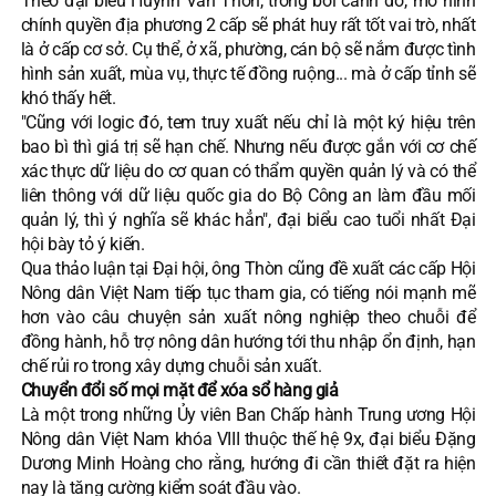
Theo đại biểu Huỳnh Văn Thòn, trong bối cảnh đó, mô hình
chính quyền địa phương 2 cấp sẽ phát huy rất tốt vai trò, nhất
là ở cấp cơ sở. Cụ thể, ở xã, phường, cán bộ sẽ nắm được tình
hình sản xuất, mùa vụ, thực tế đồng ruộng... mà ở cấp tỉnh sẽ
khó thấy hết.
"Cũng với logic đó, tem truy xuất nếu chỉ là một ký hiệu trên
bao bì thì giá trị sẽ hạn chế. Nhưng nếu được gắn với cơ chế
xác thực dữ liệu do cơ quan có thẩm quyền quản lý và có thể
liên thông với dữ liệu quốc gia do Bộ Công an làm đầu mối
quản lý, thì ý nghĩa sẽ khác hẳn", đại biểu cao tuổi nhất Đại
hội bày tỏ ý kiến.
Qua thảo luận tại Đại hội, ông Thòn cũng đề xuất các cấp Hội
Nông dân Việt Nam tiếp tục tham gia, có tiếng nói mạnh mẽ
hơn vào câu chuyện sản xuất nông nghiệp theo chuỗi để
đồng hành, hỗ trợ nông dân hướng tới thu nhập ổn định, hạn
chế rủi ro trong xây dựng chuỗi sản xuất.
Chuyển đổi số mọi mặt để xóa sổ hàng giả
Là một trong những Ủy viên Ban Chấp hành Trung ương Hội
Nông dân Việt Nam khóa VIII thuộc thế hệ 9x, đại biểu Đặng
Dương Minh Hoàng cho rằng, hướng đi cần thiết đặt ra hiện
nay là tăng cường kiểm soát đầu vào.