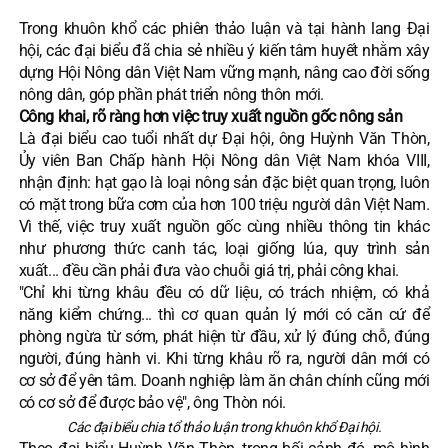
Trong khuôn khổ các phiên thảo luận và tại hành lang Đại
hội, các đại biểu đã chia sẻ nhiều ý kiến tâm huyết nhằm xây
dựng Hội Nông dân Việt Nam vững mạnh, nâng cao đời sống
nông dân, góp phần phát triển nông thôn mới.
Công khai, rõ ràng hơn việc truy xuất nguồn gốc nông sản
Là đại biểu cao tuổi nhất dự Đại hội, ông Huỳnh Văn Thòn,
Ủy viên Ban Chấp hành Hội Nông dân Việt Nam khóa VIII,
nhận định: hạt gạo là loại nông sản đặc biệt quan trọng, luôn
có mặt trong bữa cơm của hơn 100 triệu người dân Việt Nam.
Vì thế, việc truy xuất nguồn gốc cùng nhiều thông tin khác
như phương thức canh tác, loại giống lúa, quy trình sản
xuất... đều cần phải đưa vào chuỗi giá trị, phải công khai.
"Chỉ khi từng khâu đều có dữ liệu, có trách nhiệm, có khả
năng kiểm chứng... thì cơ quan quản lý mới có căn cứ để
phòng ngừa từ sớm, phát hiện từ đầu, xử lý đúng chỗ, đúng
người, đúng hành vi. Khi từng khâu rõ ra, người dân mới có
cơ sở để yên tâm. Doanh nghiệp làm ăn chân chính cũng mới
có cơ sở để được bảo vệ", ông Thòn nói.
Các đại biểu chia tổ thảo luận trong khuôn khổ Đại hội.