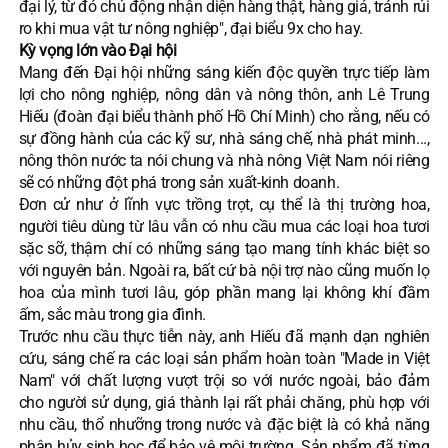
đại lý, từ đó chủ động nhận diện hàng thật, hàng giả, tránh rủi
ro khi mua vật tư nông nghiệp", đại biểu 9x cho hay.
​Kỳ vọng lớn vào Đại hội
Mang đến Đại hội những sáng kiến độc quyền trực tiếp làm
lợi cho nông nghiệp, nông dân và nông thôn, anh Lê Trung
Hiếu (đoàn đại biểu thành phố Hồ Chí Minh) cho rằng, nếu có
sự đồng hành của các kỹ sư, nhà sáng chế, nhà phát minh...,
nông thôn nước ta nói chung và nhà nông Việt Nam nói riêng
sẽ có những đột phá trong sản xuất-kinh doanh.
Đơn cử như ở lĩnh vực trồng trọt, cụ thể là thị trường hoa,
người tiêu dùng từ lâu vẫn có nhu cầu mua các loại hoa tươi
sặc sỡ, thậm chí có những sáng tạo mang tính khác biệt so
với nguyên bản. Ngoài ra, bất cứ bà nội trợ nào cũng muốn lọ
hoa của mình tươi lâu, góp phần mang lại không khí đầm
ấm, sắc màu trong gia đình.
Trước nhu cầu thực tiễn này, anh Hiếu đã mạnh dạn nghiên
cứu, sáng chế ra các loại sản phẩm hoàn toàn "Made in Việt
Nam" với chất lượng vượt trội so với nước ngoài, bảo đảm
cho người sử dụng, giá thành lại rất phải chăng, phù hợp với
nhu cầu, thổ nhưỡng trong nước và đặc biệt là có khả năng
phân hủy sinh học để bảo vệ môi trường. Sản phẩm đã từng