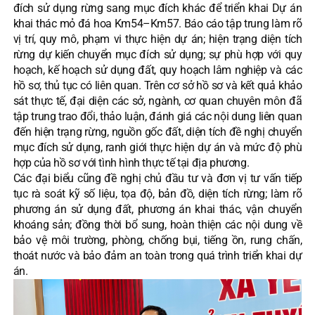
đích sử dụng rừng sang mục đích khác để triển khai Dự án
khai thác mỏ đá hoa Km54–Km57. Báo cáo tập trung làm rõ
vị trí, quy mô, phạm vi thực hiện dự án; hiện trạng diện tích
rừng dự kiến chuyển mục đích sử dụng; sự phù hợp với quy
hoạch, kế hoạch sử dụng đất, quy hoạch lâm nghiệp và các
hồ sơ, thủ tục có liên quan. Trên cơ sở hồ sơ và kết quả khảo
sát thực tế, đại diện các sở, ngành, cơ quan chuyên môn đã
tập trung trao đổi, thảo luận, đánh giá các nội dung liên quan
đến hiện trạng rừng, nguồn gốc đất, diện tích đề nghị chuyển
mục đích sử dụng, ranh giới thực hiện dự án và mức độ phù
hợp của hồ sơ với tình hình thực tế tại địa phương.
Các đại biểu cũng đề nghị chủ đầu tư và đơn vị tư vấn tiếp
tục rà soát kỹ số liệu, tọa độ, bản đồ, diện tích rừng; làm rõ
phương án sử dụng đất, phương án khai thác, vận chuyển
khoáng sản; đồng thời bổ sung, hoàn thiện các nội dung về
bảo vệ môi trường, phòng, chống bụi, tiếng ồn, rung chấn,
thoát nước và bảo đảm an toàn trong quá trình triển khai dự
án.