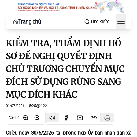
Trang chủ
Tìm kiếm
Toggle
KIỂM TRA, THẨM ĐỊNH HỒ
SƠ ĐỀ NGHỊ QUYẾT ĐỊNH
CHỦ TRƯƠNG CHUYỂN MỤC
ĐÍCH SỬ DỤNG RỪNG SANG
MỤC ĐÍCH KHÁC
01/07/2026 - 15:25
122
Cỡ chữ
:
Chiều ngày 30/6/2026, tại phòng họp Ủy ban nhân dân xã