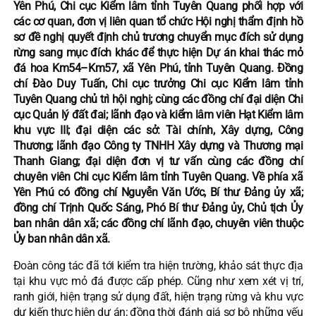
Yên Phú, Chi cục Kiểm lâm tỉnh Tuyên Quang phối hợp với
các cơ quan, đơn vị liên quan tổ chức Hội nghị thẩm định hồ
sơ đề nghị quyết định chủ trương chuyển mục đích sử dụng
rừng sang mục đích khác để thực hiện Dự án khai thác mỏ
đá hoa Km54–Km57, xã Yên Phú, tỉnh Tuyên Quang. Đồng
chí Đào Duy Tuấn, Chi cục trưởng Chi cục Kiểm lâm tỉnh
Tuyên Quang chủ trì hội nghị; cùng các đồng chí đại diện Chi
cục Quản lý đất đai; lãnh đạo và kiểm lâm viên Hạt Kiểm lâm
khu vực III; đại diện các sở: Tài chính, Xây dựng, Công
Thương; lãnh đạo Công ty TNHH Xây dựng và Thương mại
Thanh Giang; đại diện đơn vị tư vấn cùng các đồng chí
chuyên viên Chi cục Kiểm lâm tỉnh Tuyên Quang. Về phía xã
Yên Phú có đồng chí Nguyễn Văn Ước, Bí thư Đảng ủy xã;
đồng chí Trịnh Quốc Sáng, Phó Bí thư Đảng ủy, Chủ tịch Ủy
ban nhân dân xã; các đồng chí lãnh đạo, chuyên viên thuộc
Ủy ban nhân dân xã.
Đoàn công tác đã tới kiểm tra hiện trường, khảo sát thực địa
tại khu vực mỏ đá được cấp phép. Cũng như xem xét vị trí,
ranh giới, hiện trạng sử dụng đất, hiện trạng rừng và khu vực
dự kiến thực hiện dự án; đồng thời đánh giá sơ bộ những yếu