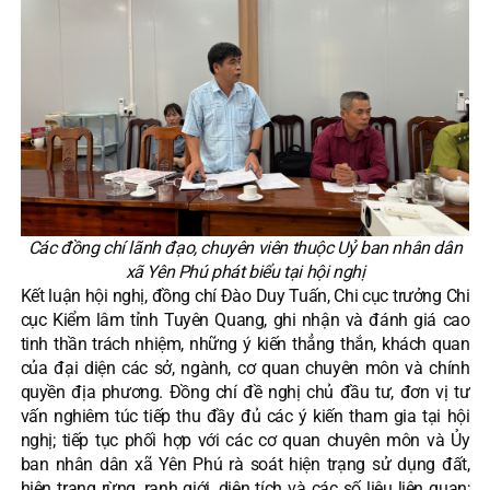
Các đồng chí lãnh đạo, chuyên viên thuộc Uỷ ban nhân dân
xã Yên Phú phát biểu tại hội nghị
Kết luận hội nghị, đồng chí Đào Duy Tuấn, Chi cục trưởng Chi
cục Kiểm lâm tỉnh Tuyên Quang, ghi nhận và đánh giá cao
tinh thần trách nhiệm, những ý kiến thẳng thắn, khách quan
của đại diện các sở, ngành, cơ quan chuyên môn và chính
quyền địa phương. Đồng chí đề nghị chủ đầu tư, đơn vị tư
vấn nghiêm túc tiếp thu đầy đủ các ý kiến tham gia tại hội
nghị; tiếp tục phối hợp với các cơ quan chuyên môn và Ủy
ban nhân dân xã Yên Phú rà soát hiện trạng sử dụng đất,
hiện trạng rừng, ranh giới, diện tích và các số liệu liên quan;