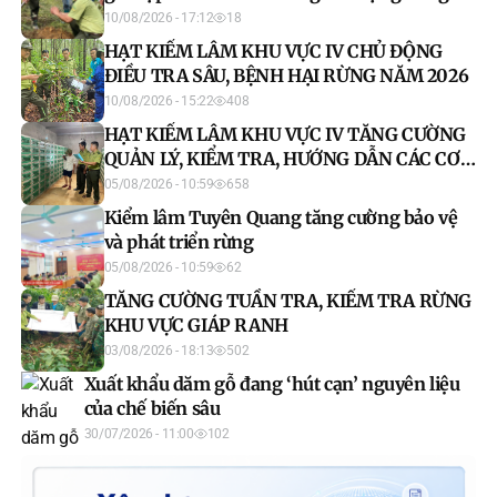
10/08/2026 - 17:12
18
HẠT KIỂM LÂM KHU VỰC IV CHỦ ĐỘNG
ĐIỀU TRA SÂU, BỆNH HẠI RỪNG NĂM 2026
10/08/2026 - 15:22
408
HẠT KIỂM LÂM KHU VỰC IV TĂNG CƯỜNG
QUẢN LÝ, KIỂM TRA, HƯỚNG DẪN CÁC CƠ
SỞ NUÔI ĐỘNG VẬT HOANG DÃ
05/08/2026 - 10:59
658
Kiểm lâm Tuyên Quang tăng cường bảo vệ
và phát triển rừng
05/08/2026 - 10:59
62
TĂNG CƯỜNG TUẦN TRA, KIỂM TRA RỪNG
KHU VỰC GIÁP RANH
03/08/2026 - 18:13
502
Xuất khẩu dăm gỗ đang ‘hút cạn’ nguyên liệu
của chế biến sâu
30/07/2026 - 11:00
102