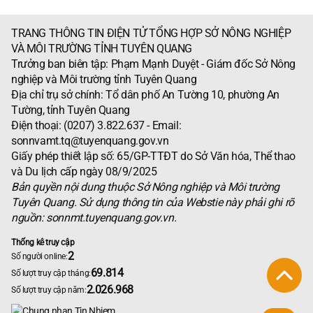
TRANG THÔNG TIN ĐIỆN TỬ TỔNG HỢP SỞ NÔNG NGHIỆP
VÀ MÔI TRƯỜNG TỈNH TUYÊN QUANG
Trưởng ban biên tập: Phạm Mạnh Duyệt - Giám đốc Sở Nông
nghiệp và Môi trường tỉnh Tuyên Quang
Địa chỉ trụ sở chính: Tổ dân phố An Tường 10, phường An
Tường, tỉnh Tuyên Quang
Điện thoại: (0207) 3.822.637 - Email:
sonnvamt.tq@tuyenquang.gov.vn
Giấy phép thiết lập số: 65/GP-TTĐT do Sở Văn hóa, Thể thao
và Du lịch cấp ngày 08/9/2025
Bản quyền nội dung thuộc Sở Nông nghiệp và Môi trường
Tuyên Quang. Sử dụng thông tin của Webstie này phải ghi rõ
nguồn: sonnmt.tuyenquang.gov.vn.
Thống kê truy cập
2
Số người online:
69.814
Số lượt truy cập tháng:
2.026.968
Số lượt truy cập năm: