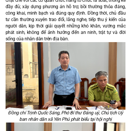
chặt chẽ với các cơ quan chức năng tổ chức rà soát, thống kê
đầy đủ; xây dựng phương án hỗ trợ, bồi thường thỏa đáng,
công khai, minh bạch và đúng quy định. Đồng thời, chủ đầu
tư cần thường xuyên trao đổi, lắng nghe, tiếp thu ý kiến của
người dân, kịp thời giải quyết những khó khăn, vướng mắc
phát sinh, không để ảnh hưởng đến an ninh, trật tự và đời
sống của nhân dân trên địa bàn.
Đồng chí Trịnh Quốc Sáng, Phó Bí thư Đảng uỷ, Chủ tịch Uỷ
ban nhân dân xã Yên Phú phát biểu tại hội nghị