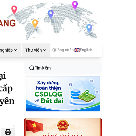
 nghiệp
Thư viện
Đăng nhập
English
Tìm kiếm
ại
cấp
uyên