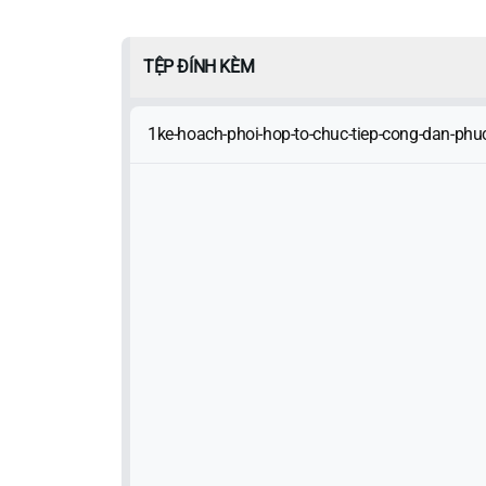
TỆP ĐÍNH KÈM
1ke-hoach-phoi-hop-to-chuc-tiep-cong-dan-ph