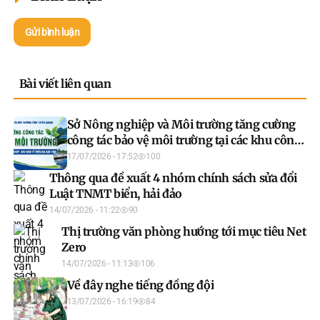
Gửi bình luận
Bài viết liên quan
Sở Nông nghiệp và Môi trường tăng cường
công tác bảo vệ môi trường tại các khu công
nghiệp, khu kinh tế trên địa bàn tỉnh
17/07/2026 - 17:52
100
Thông qua đề xuất 4 nhóm chính sách sửa đổi
Luật TNMT biển, hải đảo
14/07/2026 - 11:22
90
Thị trường văn phòng hướng tới mục tiêu Net
Zero
14/07/2026 - 11:13
106
Về đây nghe tiếng đồng đội
13/07/2026 - 16:19
84