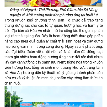
Đồng chí Nguyễn Thế Phương, Phó Giám đốc Sở Nông
nghiệp và Môi trường phát động hưởng ứng tại buổi Lễ
Trong khuôn khổ chương trình, Ban Tổ chức đã trao tặng
thùng đựng rác cho các tổ tự quản, trường học và trạm y tế
trên địa bàn xã Hòa An nhằm hỗ trợ công tác thu gom, phân
loại rác thải tại nguồn. Đây là hoạt động thiết thực góp phần
nâng cao hiệu quả quản lý chất thải sinh hoạt và xây dựng
nếp sống văn minh trong cộng đồng. Ngay sau lễ phát động,
các đại biểu, đoàn viên, hội viên và Nhân dân đã đồng loạt
tham gia nhiều hoạt động hưởng ứng như: đổi rác thải nhựa
lấy cây xanh; trồng cây xanh lưu niệm; trồng hoa trong khuôn
viên trường học; tổng vệ sinh môi trường khu vực trung tâm
xã Hòa An; hướng dẫn kỹ thuật xử lý gốc rạ thành phân bón
hữu cơ và kỹ thuật lên men phụ phẩm cây trồng làm thức ăn
chăn nuôi.