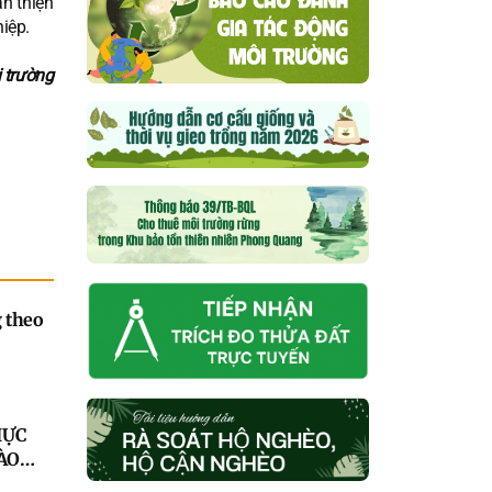
àn thiện
iệp.
 trường
 theo
HỰC
ÀO
VỤ