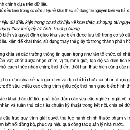
h chính dựa trên dữ liệu.
 liệu đủ điều kiện trong cơ sở dữ liệu về khai thác, sử dụng tài nguy
dụng thay thế giấy tờ. Ảnh: Trường Giang.
 biển và quyết định giao khu vực biển được lưu trữ trong cơ sở dữ
điều kiện để khai thác, sử dụng thay thế giấy tờ trong thành phần h
ống chia sẻ các trường thông tin quan trọng như tên tổ chức, cá n
n vật, chất được nhận chìm; vị trí, ranh giới, tọa độ và diện tích
ở; cách thức nhận chìm; thời điểm, thời hạn thực hiện cùng các n
ng tin được chia sẻ bao gồm tên và địa chỉ tổ chức, cá nhân được 
tích; độ sâu, chiều cao công trình (nếu có); thời hạn giao biển; hình 
việc khai thác dữ liệu phải bảo đảm các yêu cầu nghiêm ngặt về 
 nhân và tuân thủ các tiêu chuẩn kỹ thuật trong kết nối, chia sẻ dữ
i cấu trúc quy trình giải quyết thủ tục hành chính thuộc phạm vi 
ảm kết nối đồng bộ, phục vụ hiệu quả công tác quản lý nhà nước.