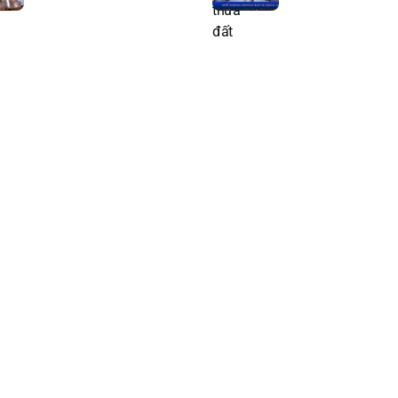
điện tử giai đoạn hai
SỐ”