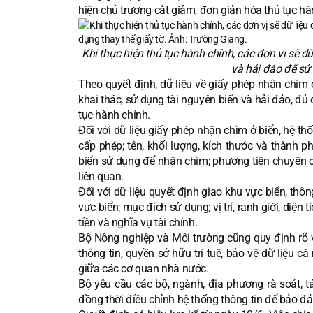
hiện chủ trương cắt giảm, đơn giản hóa thủ tục hàn
Khi thực hiện thủ tục hành chính, các đơn vị sẽ dữ
và hải đảo để sử 
Theo quyết định, dữ liệu về giấy phép nhận chìm ở
khai thác, sử dụng tài nguyên biển và hải đảo, đủ 
tục hành chính.
Đối với dữ liệu giấy phép nhận chìm ở biển, hệ th
cấp phép; tên, khối lượng, kích thước và thành phầ
biển sử dụng để nhận chìm; phương tiện chuyên ch
liên quan.
Đối với dữ liệu quyết định giao khu vực biển, thô
vực biển; mục đích sử dụng; vị trí, ranh giới, diện 
tiền và nghĩa vụ tài chính.
Bộ Nông nghiệp và Môi trường cũng quy định rõ 
thông tin, quyền sở hữu trí tuệ, bảo vệ dữ liệu cá
giữa các cơ quan nhà nước.
Bộ yêu cầu các bộ, ngành, địa phương rà soát, tá
đồng thời điều chỉnh hệ thống thông tin để bảo đ