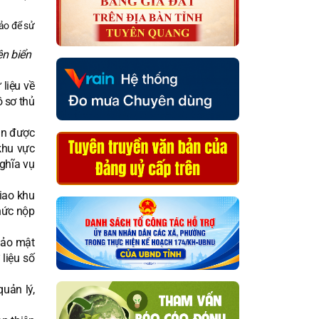
ên biển
 liệu về
ồ sơ thủ
hân được
 khu vực
ghĩa vụ
giao khu
thức nộp
bảo mật
 liệu số
quản lý,