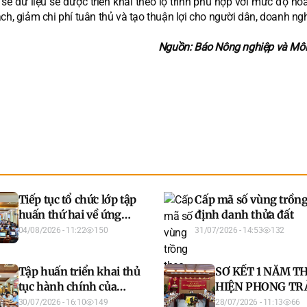
 sẻ dữ liệu sẽ được triển khai theo lộ trình phù hợp với mức độ ho
ch, giảm chi phí tuân thủ và tạo thuận lợi cho người dân, doanh ngh
Nguồn: Báo Nông nghiệp và Môi
Tiếp tục tổ chức lớp tập
Cấp mã số vùng trồng
huấn thứ hai về ứng
định danh thửa đất
dụng AI và an toàn
04/08/2026 - 11:22
150
31/07/2026 - 14:53
132
thông tin mạng năm
2026
Tập huấn triển khai thủ
SƠ KẾT 1 NĂM T
tục hành chính của
HIỆN PHONG TR
đảng trên môi trường
“BÌNH DÂN HỌC 
30/07/2026 - 16:10
149
28/07/2026 - 11:13
66