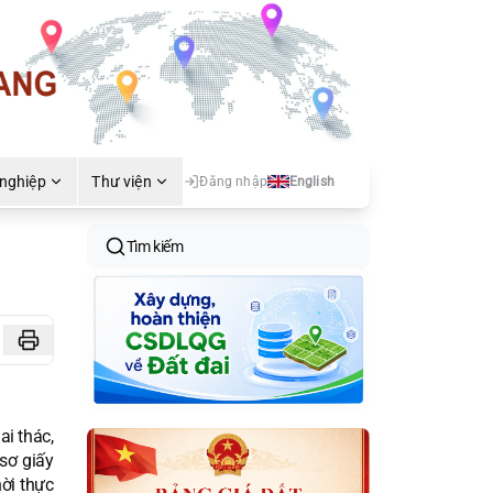
 nghiệp
Thư viện
Đăng nhập
English
Tìm kiếm
i thác,
sơ giấy
hời thực