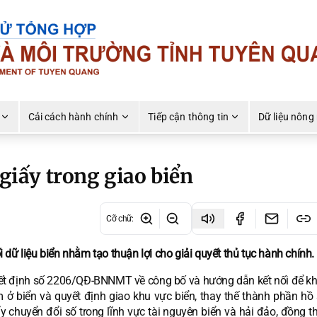
Cải cách hành chính
Tiếp cận thông tin
Dữ liệu nông
 giấy trong giao biển
Cỡ chữ
:
dữ liệu biển nhằm tạo thuận lợi cho giải quyết thủ tục hành chính.
t định số 2206/QĐ-BNNMT về công bố và hướng dẫn kết nối để kha
 ở biển và quyết định giao khu vực biển, thay thế thành phần hồ 
y chuyển đổi số trong lĩnh vực tài nguyên biển và hải đảo, đồng t