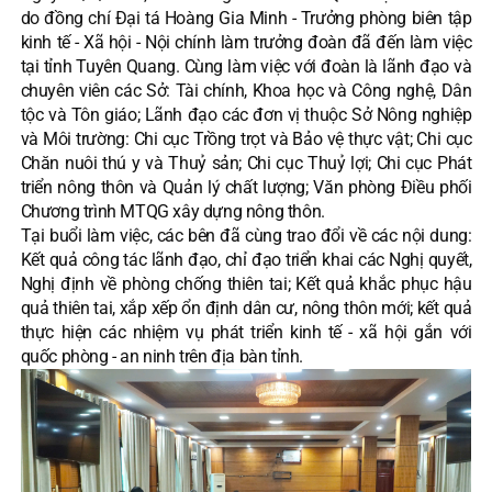
do đồng chí Đại tá Hoàng Gia Minh - Trưởng phòng biên tập
kinh tế - Xã hội - Nội chính làm trưởng đoàn đã đến làm việc
tại tỉnh Tuyên Quang. Cùng làm việc với đoàn là lãnh đạo và
chuyên viên các Sở: Tài chính, Khoa học và Công nghệ, Dân
tộc và Tôn giáo; Lãnh đạo các đơn vị thuộc Sở Nông nghiệp
và Môi trường: Chi cục Trồng trọt và Bảo vệ thực vật; Chi cục
Chăn nuôi thú y và Thuỷ sản; Chi cục Thuỷ lợi; Chi cục Phát
triển nông thôn và Quản lý chất lượng; Văn phòng Điều phối
Chương trình MTQG xây dựng nông thôn.
Tại buổi làm việc, các bên đã cùng trao đổi về các nội dung:
Kết quả công tác lãnh đạo, chỉ đạo triển khai các Nghị quyết,
Nghị định về phòng chống thiên tai; Kết quả khắc phục hậu
quả thiên tai, xắp xếp ổn định dân cư, nông thôn mới; kết quả
thực hiện các nhiệm vụ phát triển kinh tế - xã hội gắn với
quốc phòng - an ninh trên địa bàn tỉnh.