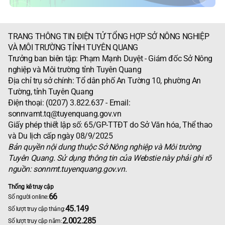
TRANG THÔNG TIN ĐIỆN TỬ TỔNG HỢP SỞ NÔNG NGHIỆP
VÀ MÔI TRƯỜNG TỈNH TUYÊN QUANG
Trưởng ban biên tập: Phạm Mạnh Duyệt - Giám đốc Sở Nông
nghiệp và Môi trường tỉnh Tuyên Quang
Địa chỉ trụ sở chính: Tổ dân phố An Tường 10, phường An
Tường, tỉnh Tuyên Quang
Điện thoại: (0207) 3.822.637 - Email:
sonnvamt.tq@tuyenquang.gov.vn
Giấy phép thiết lập số: 65/GP-TTĐT do Sở Văn hóa, Thể thao
và Du lịch cấp ngày 08/9/2025
Bản quyền nội dung thuộc Sở Nông nghiệp và Môi trường
Tuyên Quang. Sử dụng thông tin của Webstie này phải ghi rõ
nguồn: sonnmt.tuyenquang.gov.vn.
Thống kê truy cập
66
Số người online:
45.149
Số lượt truy cập tháng:
2.002.285
Số lượt truy cập năm: