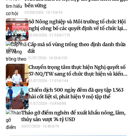
bền vững
03/08/2026 - 16:15
54
Sở Nông nghiệp và Môi trường tổ chức Hội
nghị công bố các quyết định về tổ chức lại
đơn vị sự nghiệp công lập và bổ nhiệm lãnh
02/08/2026 - 21:33
1719
đạo đơn vị sau sáp nhập
Cấp mã số vùng trồng theo định danh thửa
đất
31/07/2026 - 14:53
120
Chuyển trọng tâm thực hiện Nghị quyết số
57-NQ/TW sang tổ chức thực hiện và kiến
tạo kết quả
31/07/2026 - 11:01
144
Chiến dịch 500 ngày đêm đã quy tập 1.563
hài cốt liệt sĩ, phát hiện 9 mộ tập thể
31/07/2026 - 10:45
88
Tháo gỡ điểm nghẽn để xuất khẩu nông, lâm,
thủy sản vượt 74 tỷ USD
30/07/2026 - 16:40
76