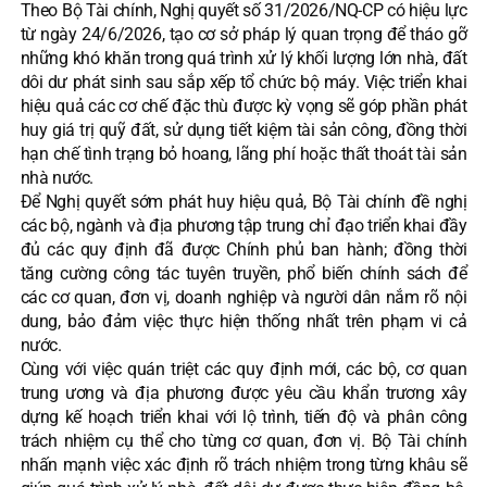
Theo Bộ Tài chính, Nghị quyết số 31/2026/NQ-CP có hiệu lực
từ ngày 24/6/2026, tạo cơ sở pháp lý quan trọng để tháo gỡ
những khó khăn trong quá trình xử lý khối lượng lớn nhà, đất
dôi dư phát sinh sau sắp xếp tổ chức bộ máy. Việc triển khai
hiệu quả các cơ chế đặc thù được kỳ vọng sẽ góp phần phát
huy giá trị quỹ đất, sử dụng tiết kiệm tài sản công, đồng thời
hạn chế tình trạng bỏ hoang, lãng phí hoặc thất thoát tài sản
nhà nước.
Để Nghị quyết sớm phát huy hiệu quả, Bộ Tài chính đề nghị
các bộ, ngành và địa phương tập trung chỉ đạo triển khai đầy
đủ các quy định đã được Chính phủ ban hành; đồng thời
tăng cường công tác tuyên truyền, phổ biến chính sách để
các cơ quan, đơn vị, doanh nghiệp và người dân nắm rõ nội
dung, bảo đảm việc thực hiện thống nhất trên phạm vi cả
nước.
Cùng với việc quán triệt các quy định mới, các bộ, cơ quan
trung ương và địa phương được yêu cầu khẩn trương xây
dựng kế hoạch triển khai với lộ trình, tiến độ và phân công
trách nhiệm cụ thể cho từng cơ quan, đơn vị. Bộ Tài chính
nhấn mạnh việc xác định rõ trách nhiệm trong từng khâu sẽ