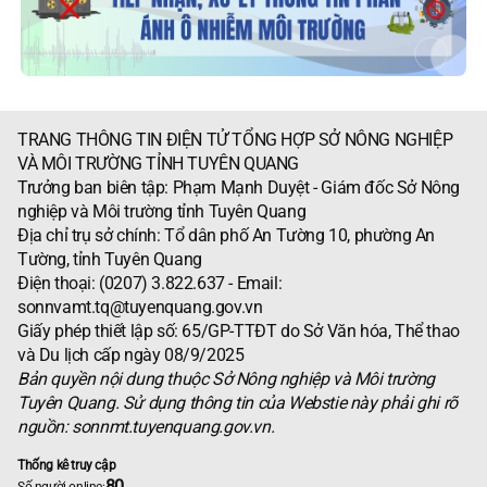
TRANG THÔNG TIN ĐIỆN TỬ TỔNG HỢP SỞ NÔNG NGHIỆP
VÀ MÔI TRƯỜNG TỈNH TUYÊN QUANG
Trưởng ban biên tập: Phạm Mạnh Duyệt - Giám đốc Sở Nông
nghiệp và Môi trường tỉnh Tuyên Quang
Địa chỉ trụ sở chính: Tổ dân phố An Tường 10, phường An
Tường, tỉnh Tuyên Quang
Điện thoại: (0207) 3.822.637 - Email:
sonnvamt.tq@tuyenquang.gov.vn
Giấy phép thiết lập số: 65/GP-TTĐT do Sở Văn hóa, Thể thao
và Du lịch cấp ngày 08/9/2025
Bản quyền nội dung thuộc Sở Nông nghiệp và Môi trường
Tuyên Quang. Sử dụng thông tin của Webstie này phải ghi rõ
nguồn: sonnmt.tuyenquang.gov.vn.
Thống kê truy cập
80
Số người online: