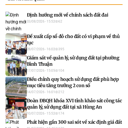
Định hướng mới về chính sách đất đai
03/08/2026 - 15:52
62
Đề xuất cấp sổ đỏ cho đất có vi phạm về thủ
tục
28/07/2026 - 16:02
395
Giám sát về quản lý, sử dụng đất tại phường
Bình Thuận
17/07/2026 - 15:05
104
Điều chỉnh quy hoạch sử dụng đất phù hợp
mục tiêu tăng trưởng 2 con số
14/07/2026 - 16:01
212
Đoàn ĐBQH khóa XVI tỉnh khảo sát công tác
quản lý, sử dụng đất tại xã Hùng An
10/07/2026 - 15:52
174
Phát hiện gần 300 sai sót về xác định giá đất