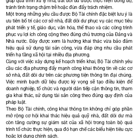
giúp quá trình xử lý nhà, đất dôi dư được thực hiện đồng bộ,
tránh tình trạng chậm trễ hoặc đùn đẩy trách nhiệm.
Một trong những yêu cầu được Bộ Tài chính đặc biệt lưu ý là
ưu tiên bố trí các cơ sở nhà, đất dôi dư phục vụ các mục tiêu
phát triển y tế, giáo dục, văn hóa, thể thao và các công trình
phục vụ lợi ích công cộng theo đúng chủ trương của Đảng và
Nhà nước. Đây được xem là hướng khai thác vừa bảo đảm
hiệu quả sử dụng tài sản công, vừa đáp ứng nhu cầu phát
triển hạ tầng xã hội tại nhiều địa phương.
Cùng với việc xây dựng kế hoạch triển khai, Bộ Tài chính yêu
cầu các địa phương đẩy mạnh công khai thông tin về các cơ
sở nhà, đất dôi dư trên các phương tiện thông tin đại chúng.
Việc minh bạch dữ liệu được kỳ vọng sẽ tạo điều kiện để
doanh nghiệp, tổ chức và người dân tiếp cận thông tin, tham
gia khai thác, sử dụng tài sản công theo đúng quy định của
pháp luật.
Theo Bộ Tài chính, công khai thông tin không chỉ góp phần
mở rộng cơ hội khai thác hiệu quả quỹ nhà, đất dôi dư mà
còn tăng cường sự giám sát của xã hội trong toàn bộ quá
trình tổ chức thực hiện, qua đó hạn chế các biểu hiện tiêu cực
hoặc lợi dụng chính sách.