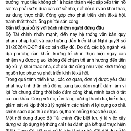
trưởng, mục tiêu không chỉ là hoàn thành việc sắp xếp trên hồ
sơ mà phải sớm đưa các cơ sở nhà, đất dôi dư vào khai thác,
sử dụng thực chất, đóng góp cho phát triển kinh tế-xã hội,
tránh thất thoát, lãng phí tài sản công.
Gắn kết quả xử lý với trách nhiệm người đứng đầu
Bộ Tài chính nhấn mạnh, đến nay hệ thống văn bản quy
phạm pháp luật và các hướng dẫn triển khai Nghị quyết số
31/2026/NQ-CP đã cơ bản đầy đủ. Do đó, các bộ, ngành và
địa phương cần khẩn trương tổ chức thực hiện ngay các
nhiệm vụ được giao, không để chậm trễ ảnh hưởng đến tiến
độ xử lý, khai thác nhà, đất dôi dư cũng như việc khơi thông
nguồn lực phục vụ phát triển kinh tế-xã hội.
Trong quá trình triển khai, các cơ quan, đơn vị được yêu cầu
phát huy tinh thần chủ động, sáng tạo, dám nghĩ, dám làm vì
lợi ích chung, đồng thời bảo đảm công khai, minh bạch ở tất
cả các khâu. Cùng với đó, cần tăng cường thanh tra, kiểm tra,
giám sát và kịp thời xử lý nghiêm các hành vi lợi dụng cơ chế,
chính sách đặc thù để trục lợi, tham nhũng hoặc tiêu cực.
Một nội dung được Bộ Tài chính đặc biệt lưu ý là việc xây
dựng và áp dụng hệ thống chỉ tiêu đánh giá kết quả thực hiện
(KPI). Theo đó, kết quả xử lý, khai thác nhà, đất dôi dư sẽ là