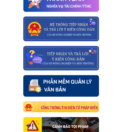
yêu
c vật
à quả
ừ Việt
Quốc