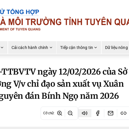
Cải cách hành chính
Tiếp cận thông tin
Dữ liệu nông
TTBVTV ngày 12/02/2026 của Sở
ng V/v chỉ đạo sản xuất vụ Xuân
 Nguyên đán Bính Ngọ năm 2026
Cỡ chữ
: