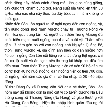
cánh đồng này thành cánh đồng mẫu lớn, gieo cùng giống,
cấy cùng trà, chăm cùng đợt. Năng suất lúa tăng lên trên 80
tạ/ha, nhà nào nhà nấy thóc lúa đầy bồ, quanh năm không lo
thiếu gạo.
Nhắc đến Côn Lôn người ta sẽ nghĩ ngay đến con ngỗng, vịt,
tận dụng dòng suối Nậm Mường chảy từ Thượng Nông về
Yên Hoa qua trung tâm xã, người dân thôn Trung Mường đã
phát triển mạnh nuôi ngỗng bản địa và nuôi vịt. Thâm niên
gần 13 năm gắn bó với con ngỗng, anh Nguyễn Quảng Bé,
thôn Trung Mường kể, gia đình anh hiện có đàn ngỗng hơn
40 con, ngỗng Côn Lôn nổi tiếng với chất lượng thịt ngon, chỉ
ăn cỏ, lội suối và ăn sạch nên thương lái khắp nơi đều tìm
đến mua. Toàn thôn Trung Mường hiện có trên 90 hộ dân thì
có tới hơn 40 hộ nuôi ngỗng, đàn ngỗng hiện có trên 700 con,
từ ngỗng mỗi năm các gia đình có thu nhập từ 20 - 40 triệu
đồng.
Bí thư Đảng ủy xã Dương Văn Nội chia sẻ thêm, Côn Lôn
hôm nay đã không còn là ngõ cụt vì có tuyến đường Nà Đâu
thông sang xã Thượng Nông (Na Hang) và giao thương với
Hà Giang, Cao Bằng… Hiện thu nhập bình quân đầu người