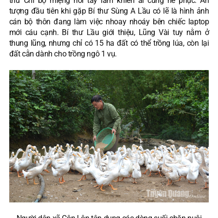
thư Chi bộ miệng nói tay làm khiến ai cũng nể phục. Ấn
tượng đầu tiên khi gặp Bí thư Sùng A Lầu có lẽ là hình ảnh
cán bộ thôn đang làm việc nhoay nhoáy bên chiếc laptop
mới cáu cạnh. Bí thư Lầu giới thiệu, Lũng Vài tuy nằm ở
thung lũng, nhưng chỉ có 15 ha đất có thể trồng lúa, còn lại
đất cằn dành cho trồng ngô 1 vụ.