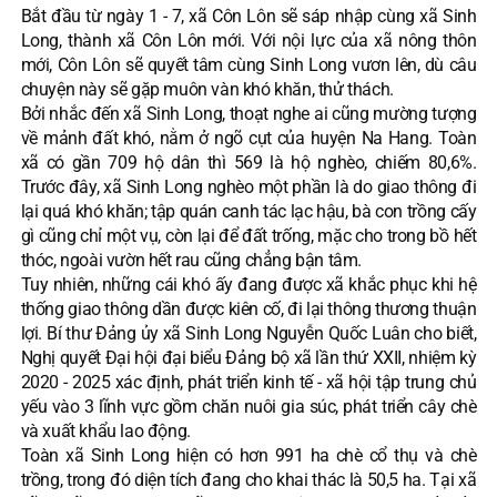
Bắt đầu từ ngày 1 - 7, xã Côn Lôn sẽ sáp nhập cùng xã Sinh
Long, thành xã Côn Lôn mới. Với nội lực của xã nông thôn
mới, Côn Lôn sẽ quyết tâm cùng Sinh Long vươn lên, dù câu
chuyện này sẽ gặp muôn vàn khó khăn, thử thách.
Bởi nhắc đến xã Sinh Long, thoạt nghe ai cũng mường tượng
về mảnh đất khó, nằm ở ngõ cụt của huyện Na Hang. Toàn
xã có gần 709 hộ dân thì 569 là hộ nghèo, chiếm 80,6%.
Trước đây, xã Sinh Long nghèo một phần là do giao thông đi
lại quá khó khăn; tập quán canh tác lạc hậu, bà con trồng cấy
gì cũng chỉ một vụ, còn lại để đất trống, mặc cho trong bồ hết
thóc, ngoài vườn hết rau cũng chẳng bận tâm.
Tuy nhiên, những cái khó ấy đang được xã khắc phục khi hệ
thống giao thông dần được kiên cố, đi lại thông thương thuận
lợi. Bí thư Đảng ủy xã Sinh Long Nguyễn Quốc Luân cho biết,
Nghị quyết Đại hội đại biểu Đảng bộ xã lần thứ XXII, nhiệm kỳ
2020 - 2025 xác định, phát triển kinh tế - xã hội tập trung chủ
yếu vào 3 lĩnh vực gồm chăn nuôi gia súc, phát triển cây chè
và xuất khẩu lao động.
Toàn xã Sinh Long hiện có hơn 991 ha chè cổ thụ và chè
trồng, trong đó diện tích đang cho khai thác là 50,5 ha. Tại xã