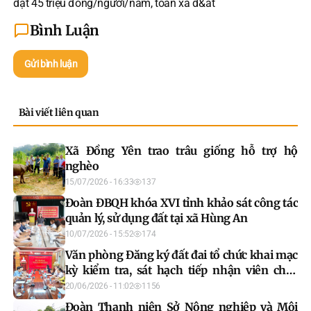
đạt 45 triệu đồng/người/năm, toàn xã đ&at
Bình Luận
Gửi bình luận
Bài viết liên quan
Xã Đồng Yên trao trâu giống hỗ trợ hộ
nghèo
15/07/2026 - 16:33
137
Đoàn ĐBQH khóa XVI tỉnh khảo sát công tác
quản lý, sử dụng đất tại xã Hùng An
10/07/2026 - 15:52
174
Văn phòng Đăng ký đất đai tổ chức khai mạc
kỳ kiểm tra, sát hạch tiếp nhận viên chức
năm 2026 (đợt 1)
20/06/2026 - 11:02
1156
Đoàn Thanh niên Sở Nông nghiệp và Môi