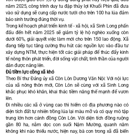
năm 2025, công trình duy tu đập thủy lợi Khuổi Phìn đã đưa
vào sử dụng sẽ cung cấp nước tưới cho trên 100 ha lúa đảm
bảo sinh trưởng đúng thời vụ.
Trong kế hoạch phát triển kinh tế - xã hội, xã Sinh Long phấn
đấu đến hết năm 2025 sẽ giảm tỷ lệ hộ nghèo xuống còn
dưới 60%, giải quyết việc làm mới cho trên 150 lao động. Xã
đang tiếp tục tăng cường thu hút các nguồn lực vào đầu tư
xây dựng NTM, thực hiện tốt các giải pháp để thúc đẩy kinh
tế nông thôn phát triển, đời sống vật chất, tinh thần của người
dân được nâng lên.
Đủ tiềm lực cõng xã khó
Theo Bí thư Đảng ủy xã Côn Lôn Dương Văn Nội: Với nội lực
của xã nông thôn mới, Côn Lôn sẽ cùng với xã Sinh Long
khắc phục khó khăn, khai thác tiềm năng thế mạnh để vươn
lên.
Đi nhiều các xã ở vùng cao thì hiếm có địa phương nào có
diện tích đất tự nhiên trồng lúa lại màu mỡ và có quy mô tập
trung lớn hơn cánh đồng Côn Lôn. Với diện tích đồng ruộng
gần 80 ha, nằm dọc con suối Nậm Mường, quanh năm
không khi nào thiếu nước, hiện nay, bà con trong xã đã biến