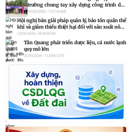
trường chung tay xây dựng công trình dân
sinh tại xã Thái Bình
19/06/2026 - 13:21
408
Hội nghị bàn giải pháp quản lý, bảo tồn quần thể
khỉ và giảm thiểu thiệt hại đối với sản xuất nông
nghiệp
14/06/2026 - 09:26
240
Tân Quang phát triển dược liệu, cá nước lạnh
quy mô lớn
25/05/2026 - 11:00
1273