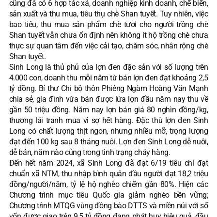
cũng đã có 6 hợp tác xã, doanh nghiệp kinh doanh, chế biến,
sản xuất và thu mua, tiêu thụ chè Shan tuyết. Tuy nhiên, việc
bao tiêu, thu mua sản phẩm chè tươi cho người trồng chè
Shan tuyết vẫn chưa ổn định nên không ít hộ trồng chè chưa
thực sự quan tâm đến việc cải tạo, chăm sóc, nhân rộng chè
Shan tuyết.
Sinh Long là thủ phủ của lợn đen đặc sản với số lượng trên
4.000 con, doanh thu mỗi năm từ bán lợn đen đạt khoảng 2,5
tỷ đồng. Bí thư Chi bộ thôn Phiêng Ngàm Hoàng Văn Mạnh
chia sẻ, gia đình vừa bán được lứa lợn đầu năm nay thu về
gần 50 triệu đồng. Năm nay lợn bán giá 80 nghìn đồng/kg,
thương lái tranh mua vì sợ hết hàng. Đặc thù lợn đen Sinh
Long có chất lượng thịt ngon, nhưng nhiều mỡ, trọng lượng
đạt đến 100 kg sau 8 tháng nuôi. Lợn đen Sinh Long dễ nuôi,
dễ bán, năm nào cũng trong tình trạng cháy hàng.
Đến hết năm 2024, xã Sinh Long đã đạt 6/19 tiêu chí đạt
chuẩn xã NTM, thu nhập bình quân đầu người đạt 18,2 triệu
đồng/người/năm, tỷ lệ hộ nghèo chiếm gần 80%. Hiện các
Chương trình mục tiêu Quốc gia giảm nghèo bền vững;
Chương trình MTQG vùng đồng bào DTTS và miền núi với số
vốn được giao trên 9,5 tỷ đồng đang phát huy hiệu quả, đầu