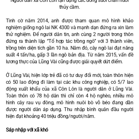
Người dân xã Côn Lôn tận dụng các dòng suối chăn nuôi
thủy cầm.
Tình cờ năm 2014, anh được tham quan mô hình khảo
nghiệm giống ngô lai NK 4300 và mạnh dạn đứng ra xin làm
thử nghiệm. Để người dân tin, anh cùng 2 người trong thôn
đứng ra thành lập “Tổ hợp tác trồng ngô” với 3 thành viên,
trồng trên diện tích gần 10 ha. Năm đó, cây ngô lai đạt năng
suất 4 tấn/ha, gấp 3 lần ngô bản địa. Từ năm 2015, vấn đề
lương thực của Lũng Vài cũng được giải quyết dứt điểm.
Ở Lũng Vài, hiện lớp trẻ đã có tư duy đổi mới, toàn thôn hiện
có 50 lao động đi làm tại các khu công nghiệp, có 5/7 lao
động xuất khẩu của xã Côn Lôn là người dân ở Lũng Vài.
Toàn thôn có 78 hộ dân thì chỉ còn 4 hộ nghèo, nhiều mô
hình cây rau vụ đông, mô hình nuôi bò vỗ béo đang dần
được người dân áp dụng. Thu nhập bình quân đầu người
hiện đạt khoảng 40 triệu đồng/người/năm.
Sáp nhập với xã khó