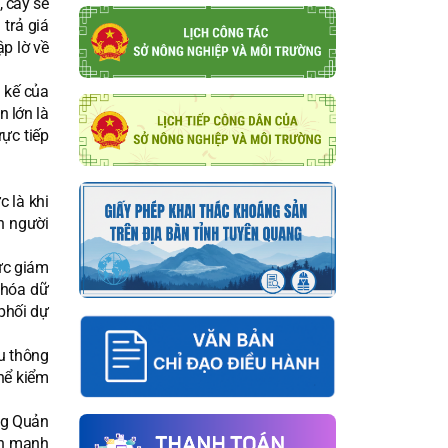
 cây sẽ
trả giá
ập lờ về
h kế của
 lớn là
ực tiếp
c là khi
h người
lực giám
 hóa dữ
 phối dự
u thông
thể kiểm
ợng Quản
ch mạnh