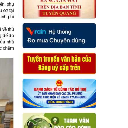
ến, phụ
 cơ tại
inh phí
i về thủ
g để đo
của nhà
ức chăm