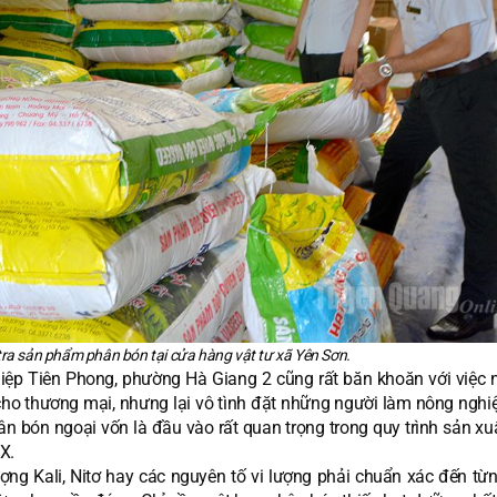
tra sản phẩm phân bón tại cửa hàng vật tư xã Yên Sơn.
p Tiên Phong, phường Hà Giang 2 cũng rất băn khoăn với việc n
 cho thương mại, nhưng lại vô tình đặt những người làm nông nghi
ân bón ngoại vốn là đầu vào rất quan trọng trong quy trình sản xu
X.
ượng Kali, Nitơ hay các nguyên tố vi lượng phải chuẩn xác đến từ