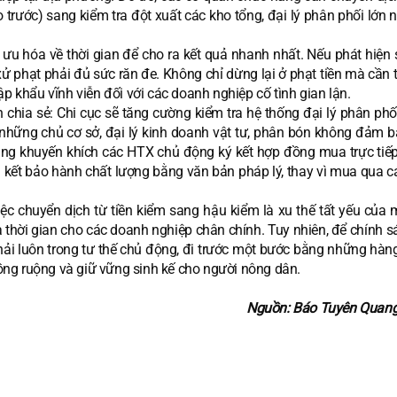
trước) sang kiểm tra đột xuất các kho tổng, đại lý phân phối lớn 
ưu hóa về thời gian để cho ra kết quả nhanh nhất. Nếu phát hiện s
ử phạt phải đủ sức răn đe. Không chỉ dừng lại ở phạt tiền mà cần t
p khẩu vĩnh viễn đối với các doanh nghiệp cố tình gian lận.
h chia sẻ: Chi cục sẽ tăng cường kiểm tra hệ thống đại lý phân phố
ới những chủ cơ sở, đại lý kinh doanh vật tư, phân bón không đảm 
g khuyến khích các HTX chủ động ký kết hợp đồng mua trực tiếp
kết bảo hành chất lượng bằng văn bản pháp lý, thay vì mua qua c
ệc chuyển dịch từ tiền kiểm sang hậu kiểm là xu thế tất yếu của 
 và thời gian cho các doanh nghiệp chân chính. Tuy nhiên, để chính 
hải luôn trong tư thế chủ động, đi trước một bước bằng những hàng
ng ruộng và giữ vững sinh kế cho người nông dân.
Nguồn: Báo Tuyên Quang