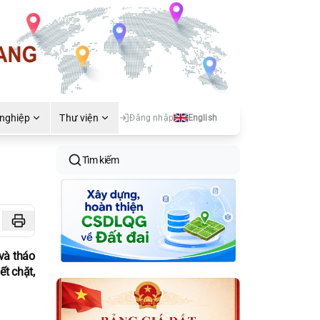
 nghiệp
Thư viện
Đăng nhập
English
Tìm kiếm
và tháo
t chặt,