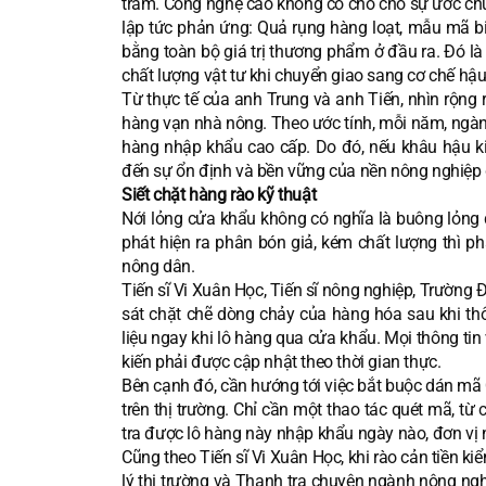
trăm. Công nghệ cao không có chỗ cho sự ước chừ
lập tức phản ứng: Quả rụng hàng loạt, mẫu mã bi
bằng toàn bộ giá trị thương phẩm ở đầu ra. Đó là
chất lượng vật tư khi chuyển giao sang cơ chế hậu
Từ thực tế của anh Trung và anh Tiến, nhìn rộng 
hàng vạn nhà nông. Theo ước tính, mỗi năm, ngành
hàng nhập khẩu cao cấp. Do đó, nếu khâu hậu kiể
đến sự ổn định và bền vững của nền nông nghiệp
Siết chặt hàng rào kỹ thuật
Nới lỏng cửa khẩu không có nghĩa là buông lỏng qu
phát hiện ra phân bón giả, kém chất lượng thì ph
nông dân.
Tiến sĩ Vi Xuân Học, Tiến sĩ nông nghiệp, Trường 
sát chặt chẽ dòng chảy của hàng hóa sau khi t
liệu ngay khi lô hàng qua cửa khẩu. Mọi thông ti
kiến phải được cập nhật theo thời gian thực.
Bên cạnh đó, cần hướng tới việc bắt buộc dán mã 
trên thị trường. Chỉ cần một thao tác quét mã, t
tra được lô hàng này nhập khẩu ngày nào, đơn vị
Cũng theo Tiến sĩ Vi Xuân Học, khi rào cản tiền ki
lý thị trường và Thanh tra chuyên ngành nông ng