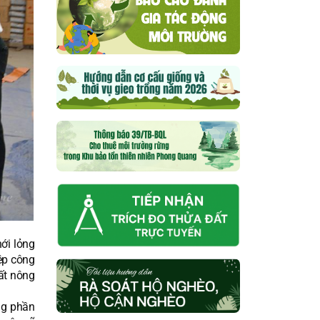
ới lỏng
ệp công
ất nông
ng phần