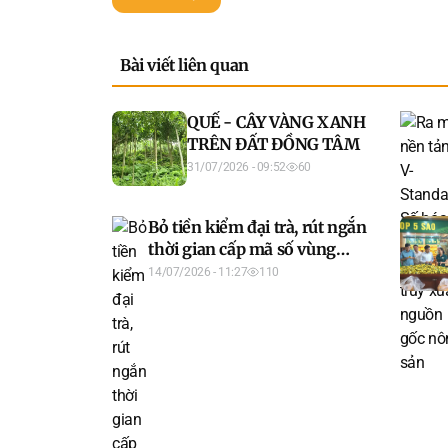
Bài viết liên quan
QUẾ - CÂY VÀNG XANH
TRÊN ĐẤT ĐỒNG TÂM
31/07/2026 - 09:52
60
Bỏ tiền kiểm đại trà, rút ngắn
thời gian cấp mã số vùng
trồng
14/07/2026 - 11:27
110