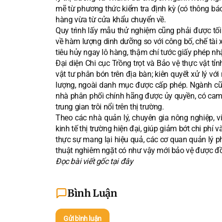
mẽ từ phương thức kiểm tra định kỳ (có thông báo 
hàng vừa từ cửa khẩu chuyển về.
Quy trình lấy mẫu thử nghiệm cũng phải được tối 
về hàm lượng dinh dưỡng so với công bố, chế tài x
tiêu hủy ngay lô hàng, thậm chí tước giấy phép nhậ
Đại diện Chi cục Trồng trọt và Bảo vệ thực vật tỉn
vật tư phân bón trên địa bàn; kiên quyết xử lý v
lượng, ngoài danh mục được cấp phép. Ngành cũn
nhà phân phối chính hãng được ủy quyền, có cam 
trung gian trôi nổi trên thị trường.
Theo các nhà quản lý, chuyên gia nông nghiệp, vi
kinh tế thị trường hiện đại, giúp giảm bớt chi phí
thực sự mang lại hiệu quả, các cơ quan quản lý p
thuật nghiêm ngặt có như vậy mới bảo vệ được đồ
Đọc bài viết gốc tại đây
Bình Luận
Gửi bình luận