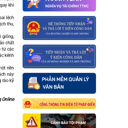
ngay khi
ai lệch
ịch thu,
i giống,
bảo chất
 từ các
ác kênh
một nền
sách này
 rào kỹ
 Online