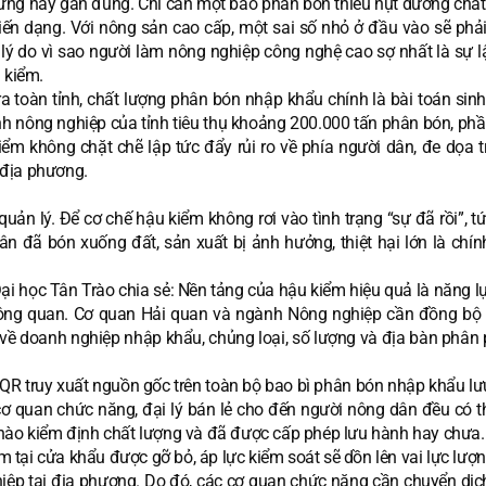
ng hay gần đúng. Chỉ cần một bao phân bón thiếu hụt dưỡng chất,
ến dạng. Với nông sản cao cấp, một sai số nhỏ ở đầu vào sẽ phải 
 lý do vì sao người làm nông nghiệp công nghệ cao sợ nhất là sự l
 kiểm.
ra toàn tỉnh, chất lượng phân bón nhập khẩu chính là bài toán sin
 nông nghiệp của tỉnh tiêu thụ khoảng 200.000 tấn phân bón, phần
m không chặt chẽ lập tức đẩy rủi ro về phía người dân, đe dọa tr
 địa phương.
ản lý. Để cơ chế hậu kiểm không rơi vào tình trạng “sự đã rồi”, tứ
ân đã bón xuống đất, sản xuất bị ảnh hưởng, thiệt hại lớn là chín
Đại học Tân Trào chia sẻ: Nền tảng của hậu kiểm hiệu quả là năng 
hông quan. Cơ quan Hải quan và ngành Nông nghiệp cần đồng bộ
n về doanh nghiệp nhập khẩu, chủng loại, số lượng và địa bàn phân
QR truy xuất nguồn gốc trên toàn bộ bao bì phân bón nhập khẩu lư
ừ cơ quan chức năng, đại lý bán lẻ cho đến người nông dân đều có 
 nào kiểm định chất lượng và đã được cấp phép lưu hành hay chưa.
ểm tại cửa khẩu được gỡ bỏ, áp lực kiểm soát sẽ dồn lên vai lực lư
hiệp tại địa phương. Do đó, các cơ quan chức năng cần chuyển dị