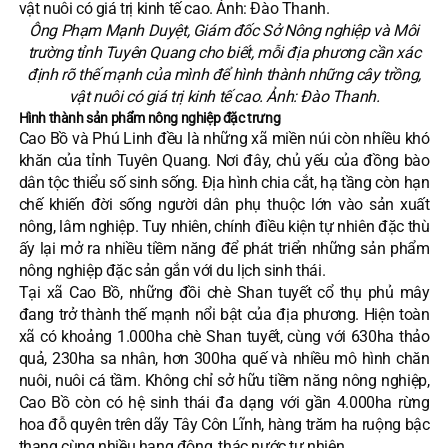
Ông Phạm Mạnh Duyệt, Giám đốc Sở Nông nghiệp và Môi
trường tỉnh Tuyên Quang cho biết, mỗi địa phương cần xác
định rõ thế mạnh của mình để hình thành những cây trồng,
vật nuôi có giá trị kinh tế cao. Ảnh: Đào Thanh.
Hình thành sản phẩm nông nghiệp đặc trưng
Cao Bồ và Phú Linh đều là những xã miền núi còn nhiều khó
khăn của tỉnh Tuyên Quang. Nơi đây, chủ yếu của đồng bào
dân tộc thiểu số sinh sống. Địa hình chia cắt, hạ tầng còn hạn
chế khiến đời sống người dân phụ thuộc lớn vào sản xuất
nông, lâm nghiệp. Tuy nhiên, chính điều kiện tự nhiên đặc thù
ấy lại mở ra nhiều tiềm năng để phát triển những sản phẩm
nông nghiệp đặc sản gắn với du lịch sinh thái.
Tại xã Cao Bồ, những đồi chè Shan tuyết cổ thụ phủ mây
đang trở thành thế mạnh nổi bật của địa phương. Hiện toàn
xã có khoảng 1.000ha chè Shan tuyết, cùng với 630ha thảo
quả, 230ha sa nhân, hơn 300ha quế và nhiều mô hình chăn
nuôi, nuôi cá tầm. Không chỉ sở hữu tiềm năng nông nghiệp,
Cao Bồ còn có hệ sinh thái đa dạng với gần 4.000ha rừng
hoa đỗ quyên trên dãy Tây Côn Lĩnh, hàng trăm ha ruộng bậc
thang cùng nhiều hang động, thác nước tự nhiên.