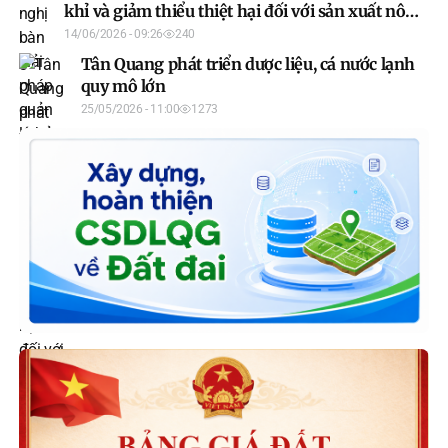
khỉ và giảm thiểu thiệt hại đối với sản xuất nông
nghiệp
14/06/2026 - 09:26
240
Tân Quang phát triển dược liệu, cá nước lạnh
quy mô lớn
25/05/2026 - 11:00
1273