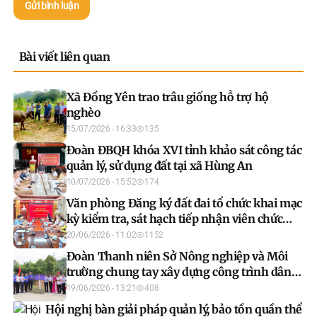
Gửi bình luận
Bài viết liên quan
Xã Đồng Yên trao trâu giống hỗ trợ hộ
nghèo
15/07/2026 - 16:33
135
Đoàn ĐBQH khóa XVI tỉnh khảo sát công tác
quản lý, sử dụng đất tại xã Hùng An
10/07/2026 - 15:52
174
Văn phòng Đăng ký đất đai tổ chức khai mạc
kỳ kiểm tra, sát hạch tiếp nhận viên chức
năm 2026 (đợt 1)
20/06/2026 - 11:02
1152
Đoàn Thanh niên Sở Nông nghiệp và Môi
trường chung tay xây dựng công trình dân
sinh tại xã Thái Bình
19/06/2026 - 13:21
408
Hội nghị bàn giải pháp quản lý, bảo tồn quần thể