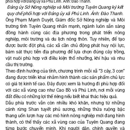
Đảng ủy Sở Nông nghiệp và Môi trường Tuyên Quang ký kết
quy chế phối hợp với Đảng ủy xã Phú Linh. Ảnh: Đào Thanh.
Ông Phạm Mạnh Duyệt, Giám đốc Sở Nông nghiệp và Môi
trường tỉnh Tuyên Quang nhấn mạnh, ngành luôn sẵn sàng
đồng hành cùng các địa phương trong phát triển nông
nghiệp, môi trường và du lịch nông thôn. Tuy nhiên, để tạo
được bước đột phá, các xã cần chủ động phát huy nội lực,
bám sát thực tiễn địa phương để lựa chọn đúng cây trồng,
vật nuôi phù hợp với điều kiện thổ nhưỡng, khí hậu và nhu
cầu thị trường.
Theo định hướng của tỉnh, chương trình mỗi xã “3 cây, 3 con”
đang được triển khai nhằm hình thành các sản phẩm chủ lực
có giá trị kinh tế cao. Đây được xem là hướng đi phù hợp đối
với các xã vùng cao như Cao Bồ và Phú Linh, nơi mỗi vùng
đất đều có những lợi thế riêng nếu biết khai thác hiệu quả.
Dẫu phía trước vẫn còn nhiều khó khăn, nhưng từ những
cánh rừng Shan tuyết phủ sương, những thửa ruộng bậc
thang uốn lượn hay các mô hình nông nghiệp mới đang hình
thành, có thể thấy các xã vùng cao của Tuyên Quang đang
từng bước chuyển mình. Khi người dân, chính quyền và