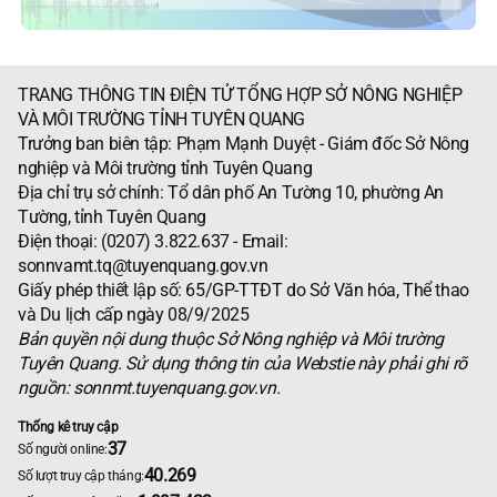
TRANG THÔNG TIN ĐIỆN TỬ TỔNG HỢP SỞ NÔNG NGHIỆP
VÀ MÔI TRƯỜNG TỈNH TUYÊN QUANG
Trưởng ban biên tập: Phạm Mạnh Duyệt - Giám đốc Sở Nông
nghiệp và Môi trường tỉnh Tuyên Quang
Địa chỉ trụ sở chính: Tổ dân phố An Tường 10, phường An
Tường, tỉnh Tuyên Quang
Điện thoại: (0207) 3.822.637 - Email:
sonnvamt.tq@tuyenquang.gov.vn
Giấy phép thiết lập số: 65/GP-TTĐT do Sở Văn hóa, Thể thao
và Du lịch cấp ngày 08/9/2025
Bản quyền nội dung thuộc Sở Nông nghiệp và Môi trường
Tuyên Quang. Sử dụng thông tin của Webstie này phải ghi rõ
nguồn: sonnmt.tuyenquang.gov.vn.
Thống kê truy cập
37
Số người online:
40.269
Số lượt truy cập tháng: