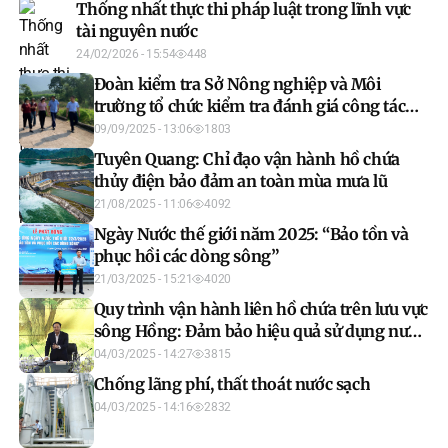
Thống nhất thực thi pháp luật trong lĩnh vực
tài nguyên nước
24/02/2026 - 15:54
448
Đoàn kiểm tra Sở Nông nghiệp và Môi
trường tổ chức kiểm tra đánh giá công tác
đảm bảo an toàn các công trình hồ chứa
09/09/2025 - 13:06
1803
thủy lợi trong mùa mưa lũ năm 2025 trên địa
Tuyên Quang: Chỉ đạo vận hành hồ chứa
bàn tỉnh.
thủy điện bảo đảm an toàn mùa mưa lũ
21/08/2025 - 11:06
4092
Ngày Nước thế giới năm 2025: “Bảo tồn và
phục hồi các dòng sông”
21/03/2025 - 15:21
4020
Quy trình vận hành liên hồ chứa trên lưu vực
sông Hồng: Đảm bảo hiệu quả sử dụng nước,
hài hòa lợi ích các bên
04/03/2025 - 14:27
3815
Chống lãng phí, thất thoát nước sạch
04/03/2025 - 14:16
2832