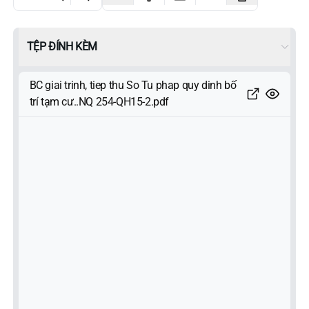
TỆP ĐÍNH KÈM
BC giai trinh, tiep thu So Tu phap quy dinh bố
trí tạm cư..NQ 254-QH15-2.pdf