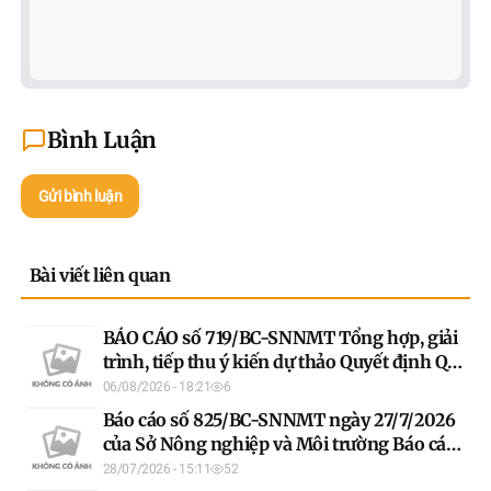
Bình Luận
Gửi bình luận
Bài viết liên quan
BÁO CÁO số 719/BC-SNNMT Tổng hợp, giải
trình, tiếp thu ý kiến dự thảo Quyết định Quy
định hệ số điều chỉnh giá đất năm 2026 trên
06/08/2026 - 18:21
6
địa bàn tỉnh Tuyên Quang theo Hội đồng
Báo cáo số 825/BC-SNNMT ngày 27/7/2026
thẩm định bảng giá đất, hệ số điều chỉnh giá
của Sở Nông nghiệp và Môi trường Báo cáo
đất tỉnh Tuyên Quang
tiếp thu, giải trình ý kiến thẩm định dự thảo
28/07/2026 - 15:11
52