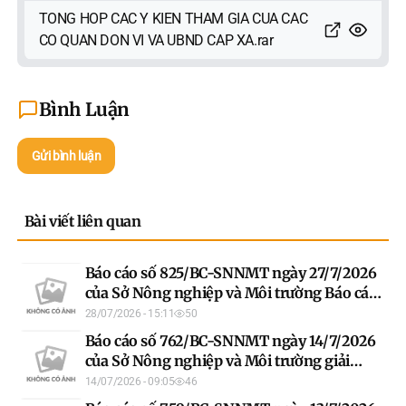
TONG HOP CAC Y KIEN THAM GIA CUA CAC
CO QUAN DON VI VA UBND CAP XA.rar
Bình Luận
Gửi bình luận
Bài viết liên quan
Báo cáo số 825/BC-SNNMT ngày 27/7/2026
của Sở Nông nghiệp và Môi trường Báo cáo
tiếp thu, giải trình ý kiến thẩm định dự thảo
28/07/2026 - 15:11
50
Quyết định quy định việc xác định diện tích
Báo cáo số 762/BC-SNNMT ngày 14/7/2026
đất ở và các trường hợp khác chưa xác định
của Sở Nông nghiệp và Môi trường giải
cụ thể diện tích đất ở trên giấy chứng nhận
trình, tiếp thu các ý kiến thẩm định của Sở
14/07/2026 - 09:05
46
quyền sử dụng đất đã cấp trước ngày 01
Tư pháp đối với dự thảo Quyết định ban