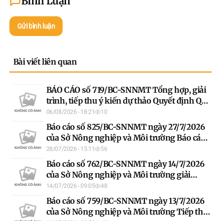
Bình Luận
Gửi bình luận
Bài viết liên quan
BÁO CÁO số 719/BC-SNNMT Tổng hợp, giải
trình, tiếp thu ý kiến dự thảo Quyết định Quy
định hệ số điều chỉnh giá đất năm 2026 trên
06/08/2026 - 18:21
10
địa bàn tỉnh Tuyên Quang theo Hội đồng
Báo cáo số 825/BC-SNNMT ngày 27/7/2026
thẩm định bảng giá đất, hệ số điều chỉnh giá
của Sở Nông nghiệp và Môi trường Báo cáo
đất tỉnh Tuyên Quang
tiếp thu, giải trình ý kiến thẩm định dự thảo
28/07/2026 - 15:11
56
Quyết định quy định việc xác định diện tích
Báo cáo số 762/BC-SNNMT ngày 14/7/2026
đất ở và các trường hợp khác chưa xác định
của Sở Nông nghiệp và Môi trường giải
cụ thể diện tích đất ở trên giấy chứng nhận
trình, tiếp thu các ý kiến thẩm định của Sở
14/07/2026 - 09:05
48
quyền sử dụng đất đã cấp trước ngày 01
Tư pháp đối với dự thảo Quyết định ban
Báo cáo số 759/BC-SNNMT ngày 13/7/2026
tháng 7 năm 2004 trên địa bàn tỉnh Tuyên
hành Quy chế phối hợp vận hành hệ thống
của Sở Nông nghiệp và Môi trường Tiếp thu,
Quang
các đập, hồ chứa trên sông, suối thuộc các