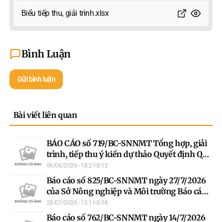
Biểu tiếp thu, giải trình.xlsx
Bình Luận
Gửi bình luận
Bài viết liên quan
BÁO CÁO số 719/BC-SNNMT Tổng hợp, giải
trình, tiếp thu ý kiến dự thảo Quyết định Quy
định hệ số điều chỉnh giá đất năm 2026 trên
06/08/2026 - 18:21
12
địa bàn tỉnh Tuyên Quang theo Hội đồng
Báo cáo số 825/BC-SNNMT ngày 27/7/2026
thẩm định bảng giá đất, hệ số điều chỉnh giá
của Sở Nông nghiệp và Môi trường Báo cáo
đất tỉnh Tuyên Quang
tiếp thu, giải trình ý kiến thẩm định dự thảo
28/07/2026 - 15:11
58
Quyết định quy định việc xác định diện tích
Báo cáo số 762/BC-SNNMT ngày 14/7/2026