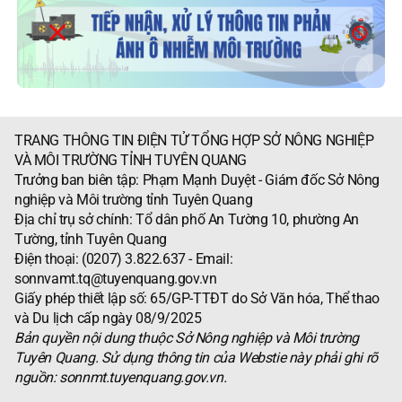
TRANG THÔNG TIN ĐIỆN TỬ TỔNG HỢP SỞ NÔNG NGHIỆP
VÀ MÔI TRƯỜNG TỈNH TUYÊN QUANG
Trưởng ban biên tập: Phạm Mạnh Duyệt - Giám đốc Sở Nông
nghiệp và Môi trường tỉnh Tuyên Quang
Địa chỉ trụ sở chính: Tổ dân phố An Tường 10, phường An
Tường, tỉnh Tuyên Quang
Điện thoại: (0207) 3.822.637 - Email:
sonnvamt.tq@tuyenquang.gov.vn
Giấy phép thiết lập số: 65/GP-TTĐT do Sở Văn hóa, Thể thao
và Du lịch cấp ngày 08/9/2025
Bản quyền nội dung thuộc Sở Nông nghiệp và Môi trường
Tuyên Quang. Sử dụng thông tin của Webstie này phải ghi rõ
nguồn: sonnmt.tuyenquang.gov.vn.