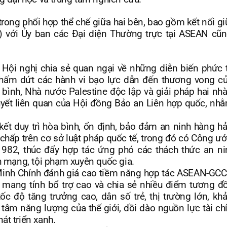
rong phối hợp thể chế giữa hai bên, bao gồm kết nối gi
a) với Ủy ban các Đại diện Thường trực tại ASEAN cũ
, Hội nghị chia sẻ quan ngại về những diễn biến phức t
chấm dứt các hành vi bạo lực dẫn đến thương vong c
a bình, Nhà nước Palestine độc lập và giải pháp hai nh
uyết liên quan của Hội đồng Bảo an Liên hợp quốc, nh
t duy trì hòa bình, ổn định, bảo đảm an ninh hàng hải
 chấp trên cơ sở luật pháp quốc tế, trong đó có Công ướ
82, thúc đẩy hợp tác ứng phó các thách thức an ni
nh mạng, tội phạm xuyên quốc gia.
 Minh Chính đánh giá cao tiềm năng hợp tác ASEAN-GCC
, mang tính bổ trợ cao và chia sẻ nhiều điểm tương đ
tốc độ tăng trưởng cao, dân số trẻ, thị trường lớn, kh
 tâm năng lượng của thế giới, dồi dào nguồn lực tài chí
át triển xanh.