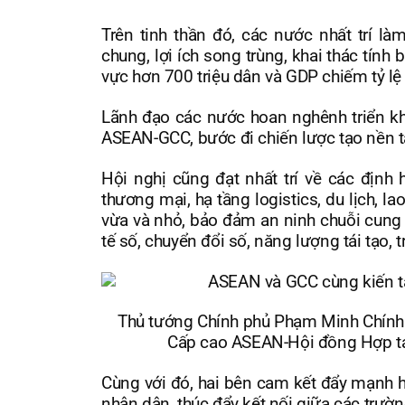
Trên tinh thần đó, các nước nhất trí là
chung, lợi ích song trùng, khai thác tính
vực hơn 700 triệu dân và GDP chiếm tỷ lệ 
Lãnh đạo các nước hoan nghênh triển kh
ASEAN-GCC, bước đi chiến lược tạo nền tả
Hội nghị cũng đạt nhất trí về các định 
thương mại, hạ tầng logistics, du lịch, l
vừa và nhỏ, bảo đảm an ninh chuỗi cung 
tế số, chuyển đổi số, năng lượng tái tạo, 
Thủ tướng Chính phủ Phạm Minh Chính 
Cấp cao ASEAN-Hội đồng Hợp tác
Cùng với đó, hai bên cam kết đẩy mạnh hợ
nhân dân, thúc đẩy kết nối giữa các trườ