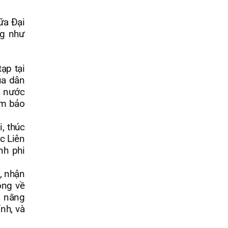
ữa Đại
ng như
ạp tại
ủa dân
à nước
ằm bảo
, thúc
c Liên
nh phi
, nhận
ồng về
ả năng
nh, và