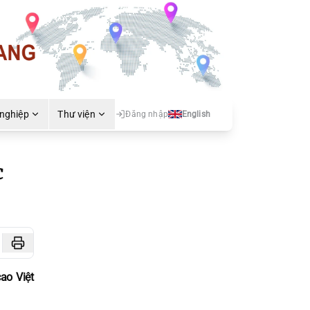
 nghiệp
Thư viện
Đăng nhập
English
c
ao Việt