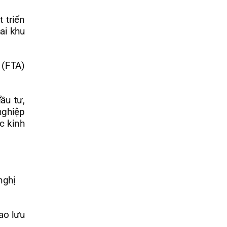
 triển
hai khu
 (FTA)
ầu tư,
 nghiệp
c kinh
nghị
ao lưu