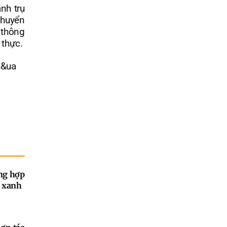
nh trụ
chuyển
 thông
 thực.
h&ua
ng hợp
h xanh