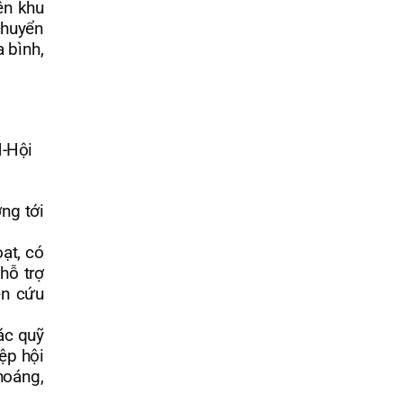
ên khu
chuyển
 bình,
N-Hội
ng tới
ạt, có
hỗ trợ
ên cứu
ác quỹ
ệp hội
hoáng,