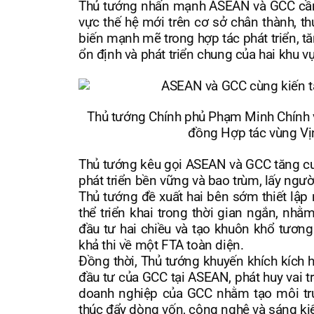
Thủ tướng nhấn mạnh ASEAN và GCC cần c
vực thế hệ mới trên cơ sở chân thành, t
biến mạnh mẽ trong hợp tác phát triển, tă
ổn định và phát triển chung của hai khu vự
Thủ tướng Chính phủ Phạm Minh Chính 
đồng Hợp tác vùng Vịn
Thủ tướng kêu gọi ASEAN và GCC tăng cườ
phát triển bền vững và bao trùm, lấy ngư
Thủ tướng đề xuất hai bên sớm thiết lập 
thể triển khai trong thời gian ngắn, nhằm
đầu tư hai chiều và tạo khuôn khổ tươn
khả thi về một FTA toàn diện.
Đồng thời, Thủ tướng khuyến khích kích h
đầu tư của GCC tại ASEAN, phát huy vai 
doanh nghiệp của GCC nhằm tạo môi trư
thúc đẩy dòng vốn, công nghệ và sáng ki