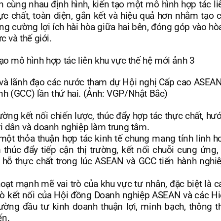
ùng nhau định hình, kiến tạo một mô hình hợp tác li
hực chất, toàn diện, gắn kết và hiệu quả hơn nhằm tạo 
ng cường lợi ích hài hòa giữa hai bên, đóng góp vào hòa
c và thế giới.
và lãnh đạo các nước tham dự Hội nghị Cấp cao ASEA
h (GCC) lần thứ hai. (Ảnh: VGP/Nhật Bắc)
ng kết nối chiến lược, thúc đẩy hợp tác thực chất, hướ
ời dân và doanh nghiệp làm trung tâm.
một thỏa thuận hợp tác kinh tế chung mang tính linh ho
 thúc đẩy tiếp cận thị trường, kết nối chuỗi cung ứng, 
g hỗ thực chất trong lúc ASEAN và GCC tiến hành nghi
oạt mạnh mẽ vai trò của khu vực tư nhân, đặc biệt là c
trò kết nối của Hội đồng Doanh nghiệp ASEAN và các Hi
ờng đầu tư kinh doanh thuận lợi, minh bạch, thông t
ến.