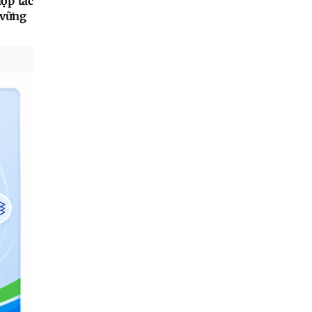
ợp tác
 vững