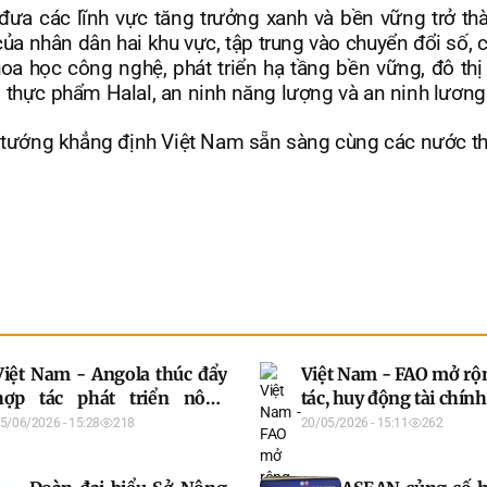
a các lĩnh vực tăng trưởng xanh và bền vững trở thà
của nhân dân hai khu vực, tập trung vào chuyển đổi số, 
hoa học công nghệ, phát triển hạ tầng bền vững, đô thị
 thực phẩm Halal, an ninh năng lượng và an ninh lương
hủ tướng khẳng định Việt Nam sẵn sàng cùng các nước t
Việt Nam - Angola thúc đẩy
Việt Nam - FAO mở rộ
hợp tác phát triển nông
tác, huy động tài chín
nghiệp
5/06/2026 - 15:28
218
20/05/2026 - 15:11
262