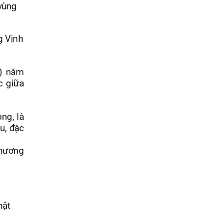
g Vịnh
a) năm
c giữa
ng, là
au, đặc
chương
hật