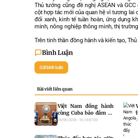
Thủ tướng cũng đề nghị ASEAN và GCC đư
cột hợp tác mới của quan hệ vì tương lai 
đổi xanh, kinh tế tuần hoàn, ứng dụng k
minh, nông nghiệp thông minh, thị trường
Trên tinh thần đồng hành và kiến tạo, T
Bình Luận
Gửi bình luận
Bài viết liên quan
Việt Nam đồng hành
cùng Cuba bảo đảm an
ninh lương thực và phát
26/06/2026 - 16:14
130
2
triển nông nghiệp bền
vững