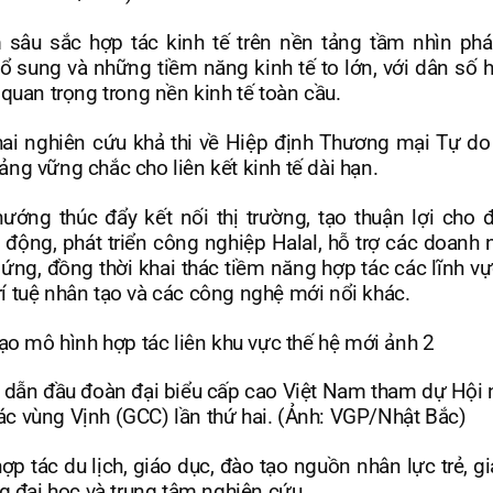
m sâu sắc hợp tác kinh tế trên nền tảng tầm nhìn phát
 bổ sung và những tiềm năng kinh tế to lớn, với dân số 
quan trọng trong nền kinh tế toàn cầu.
ai nghiên cứu khả thi về Hiệp định Thương mại Tự do
ng vững chắc cho liên kết kinh tế dài hạn.
hướng thúc đẩy kết nối thị trường, tạo thuận lợi cho đ
ao động, phát triển công nghiệp Halal, hỗ trợ các doanh
ứng, đồng thời khai thác tiềm năng hợp tác các lĩnh vự
trí tuệ nhân tạo và các công nghệ mới nổi khác.
dẫn đầu đoàn đại biểu cấp cao Việt Nam tham dự Hội 
 vùng Vịnh (GCC) lần thứ hai. (Ảnh: VGP/Nhật Bắc)
p tác du lịch, giáo dục, đào tạo nguồn nhân lực trẻ, gi
ng đại học và trung tâm nghiên cứu.