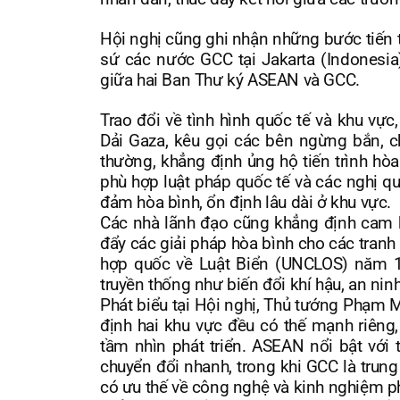
Hội nghị cũng ghi nhận những bước tiến t
sứ các nước GCC tại Jakarta (Indonesi
giữa hai Ban Thư ký ASEAN và GCC.
Trao đổi về tình hình quốc tế và khu vực
Dải Gaza, kêu gọi các bên ngừng bắn, 
thường, khẳng định ủng hộ tiến trình hò
phù hợp luật pháp quốc tế và các nghị q
đảm hòa bình, ổn định lâu dài ở khu vực.
Các nhà lãnh đạo cũng khẳng định cam kế
đẩy các giải pháp hòa bình cho các tranh
hợp quốc về Luật Biển (UNCLOS) năm 19
truyền thống như biến đổi khí hậu, an ni
Phát biểu tại Hội nghị, Thủ tướng Phạm
định hai khu vực đều có thế mạnh riêng
tầm nhìn phát triển. ASEAN nổi bật với 
chuyển đổi nhanh, trong khi GCC là trung
có ưu thế về công nghệ và kinh nghiệm ph