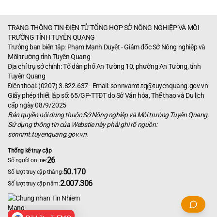
TRANG THÔNG TIN ĐIỆN TỬ TỔNG HỢP SỞ NÔNG NGHIỆP VÀ MÔI
TRƯỜNG TỈNH TUYÊN QUANG
Trưởng ban biên tập: Phạm Mạnh Duyệt - Giám đốc Sở Nông nghiệp và
Môi trường tỉnh Tuyên Quang
Địa chỉ trụ sở chính: Tổ dân phố An Tường 10, phường An Tường, tỉnh
Tuyên Quang
Điện thoại: (0207) 3.822.637 - Email:
sonnvamt.tq@tuyenquang.gov.vn
Giấy phép thiết lập số: 65/GP-TTĐT do Sở Văn hóa, Thể thao và Du lịch
cấp ngày 08/9/2025
Bản quyền nội dung thuộc Sở Nông nghiệp và Môi trường Tuyên Quang.
Sử dụng thông tin của Webstie này phải ghi rõ nguồn:
sonnmt.tuyenquang.gov.vn.
Thống kê truy cập
26
Số người online:
50.170
Số lượt truy cập tháng:
2.007.306
Số lượt truy cập năm: